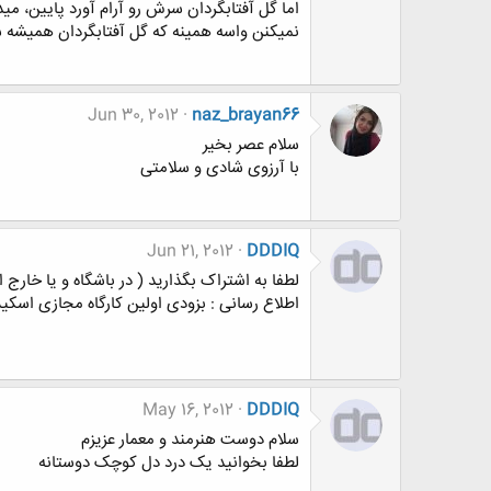
اما گل آفتابگردان سرش رو آرام آورد پايین، م
نميکنن واسه همينه که گل آفتابگردان هميشه 
Jun 30, 2012
naz_brayan66
سلام عصر بخیر
با آرزوی شادی و سلامتی
Jun 21, 2012
DDDIQ
لطفا به اشتراک بگذارید ( در باشگاه و یا خارج
اطلاع رسانی : بزودی اولین کارگاه مجازی اسکیس
May 16, 2012
DDDIQ
سلام دوست هنرمند و معمار عزیزم
لطفا بخوانید یک درد دل کوچک دوستانه