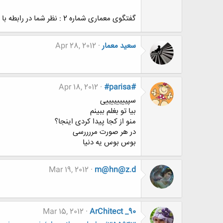
گفتگوی معماری شماره 2 : نظر شما در رابطه با کرکسیون و نقد پروژه در دانشگاه ها و فضای مجازی
سعید معمار
Apr 28, 2012
Apr 18, 2012
#parisa#
سپییییییییی
بیا تو بغلم ببینم
منو از کجا پیدا کردی اینجا؟
در هر صورت مررررسی
بوس بوس یه دنیا
Mar 19, 2012
m@hn@z.d
Mar 15, 2012
ArChitect _90