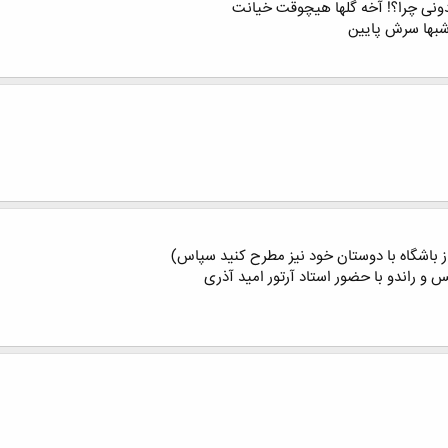
يدونی چرا؟! آخه گلها هيچوقت خيانت
شبها سرش پایين
 از باشگاه با دوستان خود نیز مطرح کنید سپاس)
 و راندو با حضور استاد آرتور امید آذری