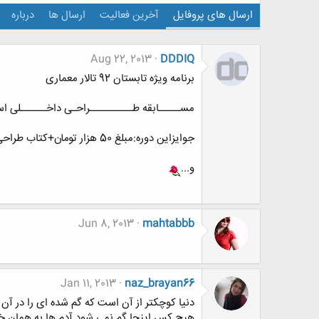
ارسال های پروفایل
آخرین فعالیت
ارسال ها
درباره
Aug 22, 2013
DDDIQ
برنامه ویژه تابستان 92 تالار معماری
مســـــابقه طــــــــــراحـی داخــــــلی اســـ
جوایزاین دوره:مبلغ 50 هزار تومان+کتاب طراحی داخلی+کسب تقدیر نامه
و...
Jun 8, 2013
mahtabbb
Jan 11, 2013
naz_brayan66
دنیا کوچکتر از آن است که گم شده ای را در آن 
هیچ کس اینجا گم نمی شود آدم ها به همان 