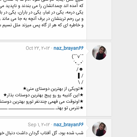
که آمده اند چمدانشان را می بندند و ناپدید م
یکی درمه، یکی در غبار، یکی در باران، یکی در با
و بی رحم ترینشان در برف آنچه به جا می ماند 
و خاطره ای که هر از گاه پس میزند مثل نسیم 
Oct 22, 2012
naz_brayan66
¯`v´¯)
`•.¸.•´
☻/
/▌
/ \
★تویکی از بهترین دوستای منی★
★این کتیبه رو رو پیج بهترین دوستات بذار★
★اونوقت می فهمی چندنفر تورو بهترین دوست
★نترس تو بهتـ ـــــــــــــــــــــــــ ــ
Sep 1, 2012
naz_brayan66
شب شده بود، گل آفتاب گردان داشت دنبال خ