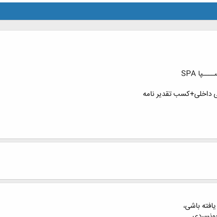
ـپا SPA
یافته باشی،
خونسردی