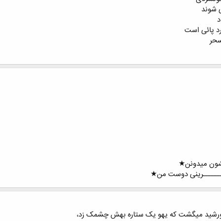
ی شوند
د
رد پائی است
سحر
شون میدونن★
ــــــــرینی دوست من★
ورشيد ميگشت که يهو يک ستاره بهش چشمک زد،