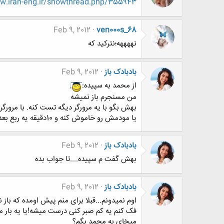
.iran-eng.ir/showthread.php/355943
Feb 9, 2012
ven000s_68
نههههه؛نترکید که
بادبادک باز
Feb 9, 2012
از محمد به سپیده:
من مسنجرم باز نمیشه
بهش بگو با یه مرورگر دیگه تست کنه. با مرورگر
یا مودمش رو خاموش کنه و 10دقیقه یه ربع بعد روشن کنه دوباره تست کنه.
بادبادک باز
Feb 9, 2012
بهش گفت م سپیده....تا جواب بده
بادبادک باز
Feb 9, 2012
اوم نمیدونم...قبلا برای منم پیش اومده که باز ن
فک کنم یه کم صبر کنی درست میشه!یا یه بار 
میخای به محمد بگم؟