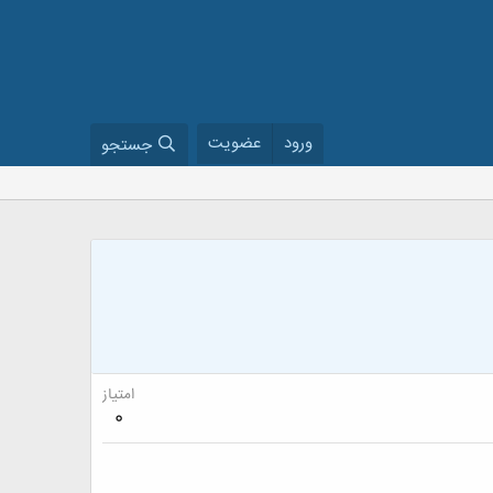
ورود
عضویت
جستجو
امتیاز
0