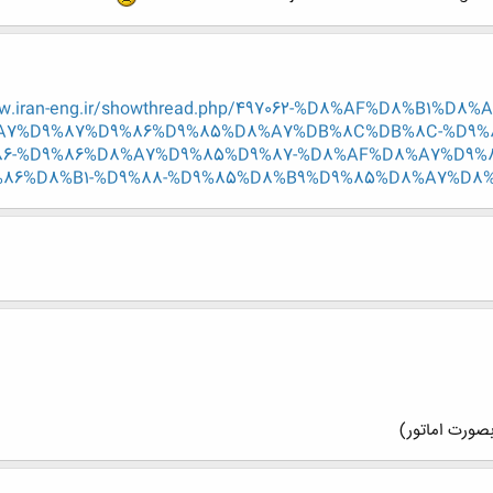
ww.iran-eng.ir/showthread.php/497062-%D8%AF%D8%B1
A7%D9%87%D9%86%D9%85%D8%A7%DB%8C%DB%8C-%D9%
6-%D9%86%D8%A7%D9%85%D9%87-%D8%AF%D8%A7%D9%
86%D8%B1-%D9%88-%D9%85%D8%B9%D9%85%D8%A7%D8%B1
صورت اماتور)