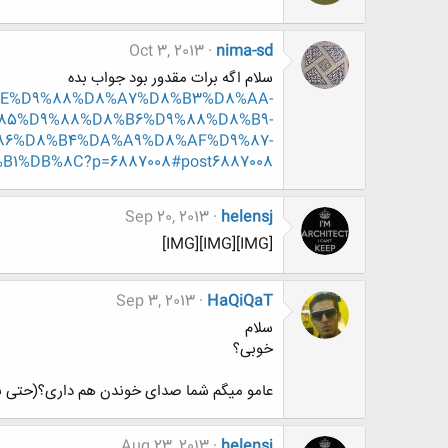
Oct 3, 2013
nima-sd
سلام اگه برات مقدور بود جواب بده
%D8%AE%D9%88%D8%A7%D8%B3%D8%AA-
85%D9%88%D8%B6%D9%88%D8%B9-
86%D8%B4%DA%A9%D8%AF%D9%87-
%DB%8C?p=6887008#post6887008
Sep 20, 2013
helensj
[IMG][IMG][IMG]
Sep 3, 2013
HaQiQaT
سلام
خوبی؟
عامو میگم شما صدای خوندن هم داری؟(حتی ب
Aug 23, 2013
helensj