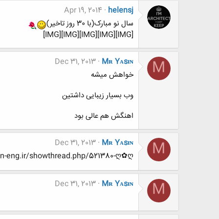
Apr 19, 2014
helensj
سال نو مبارک(با 30 روز تاخیر)
[IMG][IMG][IMG][IMG][IMG]
Dec 31, 2013
Mʀ Yᴀsɪɴ
M
خواهش میشه
وب بسیار زیبایی داشتین
اهنگش هم عالی بود
Dec 31, 2013
Mʀ Yᴀsɪɴ
M
tp://www.www.www.iran-eng.ir/showthread.php/521380-ღ✿ღ
Dec 31, 2013
Mʀ Yᴀsɪɴ
M