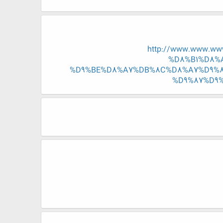
http://www.www.w
%D8%B1%D8%
%D9%BE%D8%A7%DB%8C%D8%A7%D9%8
%D9%87%D9%