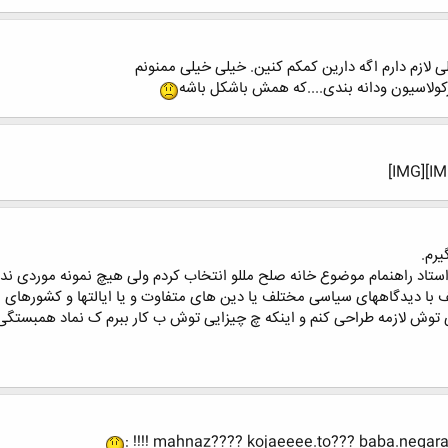
 لازم دارم اگه دارین کمکم کنین. خیلی خیلی ممنونم
رکولاسیون ودانه بندی....که همش باشکل باشه
یرم.
استاد راهنمام موضوع خانه صلح مللو انتخاب کردم ولی هیچ نمونه موردی ن
 با دیدگاههای سیاسی مختلف یا دین های متفاوت و یا ایالتها و کشورهای م
یی توش لازمه طراحی کنم و اینکه چ چیزایی توش ب کار ببرم ک نماد همبستگ
mahnaz???? kojaeeee.to??? baba.negaranetam