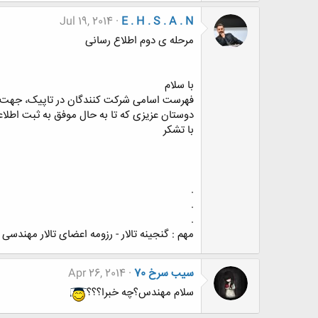
Jul 19, 2014
E . H . S . A . N
مرحله ی دوم اطلاع رسانی
با سلام
فهرست اسامی شرکت کنندگان در تاپیک، جهت تس
دوستان عزیزی که تا به حال موفق به ثبت اطلاع
با تشکر
.
.
.
مهم : گنجینه تالار - رزومه اعضای تالار مهندسی
سیب سرخ 70
Apr 26, 2014
سلام مهندس؟چه خبرا؟؟؟