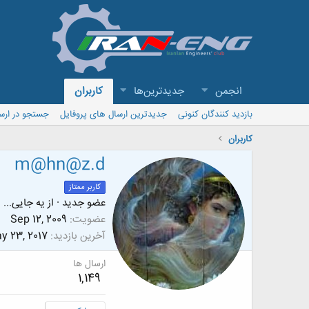
انجمن
جدیدترین‌ها
کاربران
بازدید کنندگان کنونی
جدیدترین ارسال های پروفایل
جستجو در ارس
کاربران
m@hn@z.d
کاربر ممتاز
عضو جدید
·
از
یه جایی...
عضویت
Sep 12, 2009
آخرین بازدید
y 23, 2017
ارسال ها
1,149