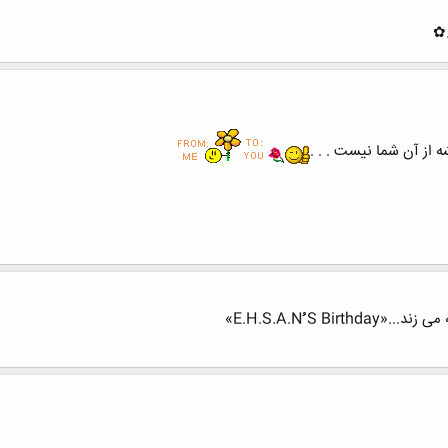
 از آن شما نیست . . .
E.H.S.A.Nُُُ »