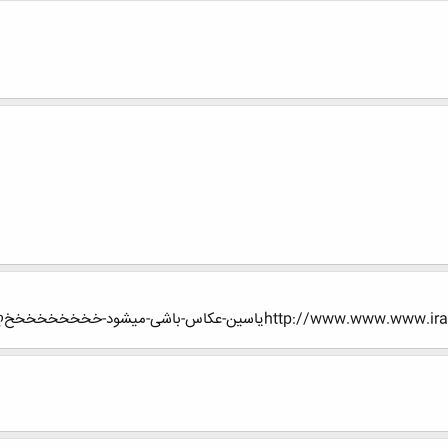
htیاسین-عکاس-باشی-میشود-خخخخخخخخخღ✿ღ