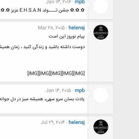
Jan 13, 2016
mpb
✿.✿.✿ جشن تــــولد E.H.S.A.N عزیز ✿.✿.✿
Mar 28, 2015
helensj
پیام نوروز این است
دوست داشته باشید و زندگی کنید ، زمان همیشه
[IMG][IMG][IMG][IMG][IMG]
Jan 14, 2015
mpb
یادت بسان سرو سهی، همیشه سبز در دل جوانه می زند...«S Birthday
Jul 29, 2014
helensj