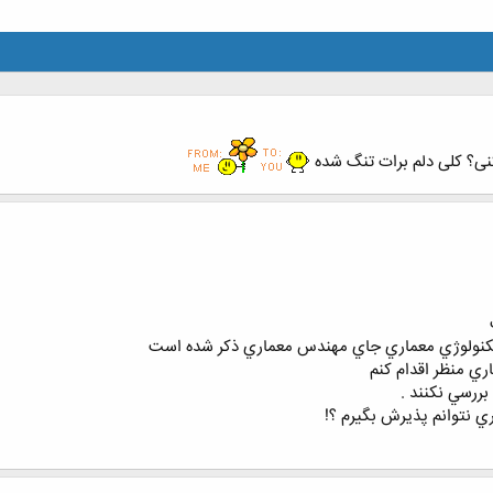
نی؟ کلی دلم برات تنگ شده
كنولوژي معماري جاي مهندس معماري ذكر شده است
ي منظر اقدام كنم
ررسي نكنند .
ري نتوانم پذيرش بگيرم ؟!