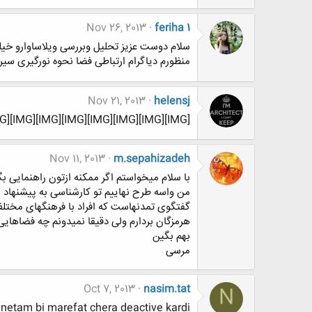
Nov 26, 2013
feriha 1
سلام دوست عزیز تحلیل وبررسی ویلاساوارو خیلی
منظورم دیاگرام ارتباطی فضا نحوه نورگیری سی
Nov 21, 2013
helensj
[IMG][IMG][IMG][IMG][IMG][IMG][IMG][IMG][IMG]
Nov 11, 2013
m.sepahizadeh
با سلام میخواستم اگر ممکنه ازتون راهنمایی بگ
من واسه طرح نهاییم تو کارشناسی به پیشنهاد 
گفتگوی تمدنهاست که افراد با فرهنگهای مختلف
هرمزگان بردارم ولی دقیقا نمیدونم چه فضاها
بهم بگین
مرسی
Oct 7, 2013
nasim.tat
N
 bi marefat chera deactive kardi !!!! :