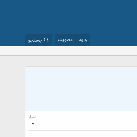
ورود
عضویت
جستجو
امتیاز
0