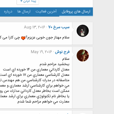
پیدا کردن
ارسال های پروفایل
آخرین فعالیت
ارسال ها
درباره
سیب سرخ 70
Aug 13, 2016
سلام مهناز جون خوبی عزیزم؟
چی کارا می ک
فرح نوش
May 19, 2016
سلام
ببخشيد مزاحم شدم
معدل كارداني معماري من ١٤ خورده اي است
معدل كارشناسي معماري من ١٧ خورده اي است
متاسفانه در مدرك كارشناسي من هم مهندس ت
مي خواهم براي كارشناسي ارشد معماري و معمار
ممكن است بخاطر معدل كارداني مدارك من رو ب
يا بخاطر نام تكنولوژي معماري براي ارشد معما
معذرت مي خواهم مزاحم شما شدم