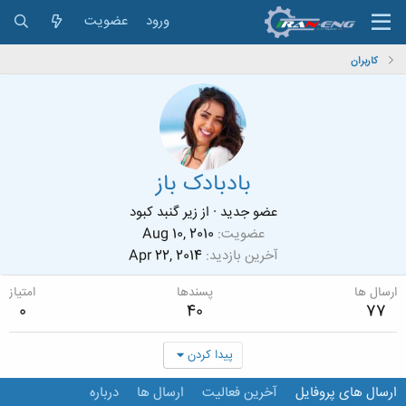
ورود
عضویت
کاربران
بادبادک باز
عضو جدید
·
از
زیر گنبد کبود
عضویت
Aug 10, 2010
آخرین بازدید
Apr 22, 2014
ارسال ها
پسندها
امتیاز
0
40
77
پیدا کردن
ارسال های پروفایل
آخرین فعالیت
ارسال ها
درباره