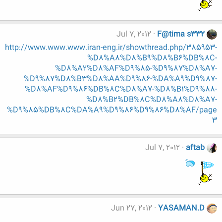
Jul 7, 2012
F@tima s332
http://www.www.www.iran-eng.ir/showthread.php/385953-
%D8%A8%D8%B9%D8%B6%DB%8C-
%D8%A2%D8%AF%D9%85-%D9%87%D8%A7-
%D9%87%D8%B3%D8%AA%D9%86-%DA%A9%D9%87-
%D8%AF%D9%86%DB%8C%D8%A7-%D8%B1%D9%88-
%D8%B2%DB%8C%D8%A8%D8%A7-
%D9%85%DB%8C%DA%A9%D9%86%D9%86%D8%AF/page
3
Jul 7, 2012
aftab
Jun 27, 2012
YASAMAN.D