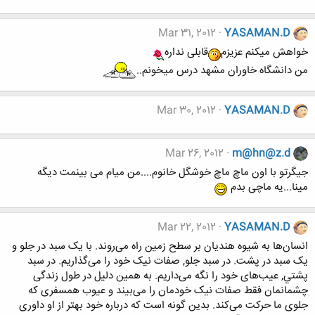
Mar 31, 2012
YASAMAN.D
خواهش میکنم عزیزم
قابلی نداره
من دانشگاه خاوران مشهد درس میخونم..
Mar 30, 2012
YASAMAN.D
Mar 26, 2012
m@hn@z.d
جیگرتو با اون ماچ ماچ خوشگل خانوم....من میام می بینمت دیگه
مینا...یه ماچی بدم
Mar 22, 2012
YASAMAN.D
انسان‌ها به شيوه هنديان بر سطح زمين راه مى‌روند. با يک سبد در جلو و
يک سبد در پشت. در سبد جلو, صفات نيک خود را مى‌گذاريم. در سبد
پشتي, عيب‌هاى خود را نگه مى‌داريم. به همين دليل در طول زندگى
چشمانمان فقط صفات نيک خودمان را مى‌بيند و عيوب همسفرى که
جلوى ما حرکت مى‌کند. بدين گونه است که درباره خود بهتر از او داورى