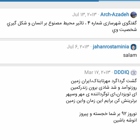
Jul 13, 2013
Arch-Azadeh
گفتگوی شهرسازی شماره 4 ، تاثير محيط مصنوع بر انسان و شكل گيري
شخصيت وي
Jul 6, 2013
jahanrostaminia
salam
Mar 17, 2013
DDDIQ
گشت گرداگرد مهرتابناک،ایران زمین
روزنوآمد و شد شادی برون زندرکمین
ای تویزدان،ای توگرداننده ی مهر وسپهر
برترینش کن برایم این زمان واین زمین
نوروز 92 بر شما خجسته و پیروز
انوشه باشین