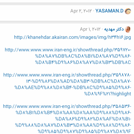
Apr 2, 2012
YASAMAN.D
دکتر مهدیه
Apr 1, 2012
http://khanehdar.akairan.com/images/img/h34h16.jpg
http://www.www.www.iran-eng.ir/showthread.php/359720-
%D8%A7%DB%8C%D8%B1%D8%A7%D9%86-
%D8%B4%D9%86%D8%A7%D8%B3%DB%8C
http://www.www.www.iran-eng.ir/showthread.php/359878-
13-%D9%86%D8%AD%D8%B3-%DB%8C%D8%A7-
%D8%AE%D9%88%D8%B4-%DB%8C%D9%85%D9%86-
%D8%9F%21?highlight
http://www.www.www.iran-eng.ir/showthread.php/358536-
%D8%B1%D8%B4%D8%AA%D8%AA%D9%88%D9%86-
%DA%86%D9%82%D8%AF%D8%B1-
%D9%88%D8%A7%D8%B3%D8%AA%D9%88%D9%86-
%D9%85%D9%87%D9%85%D9%87%D8%9F