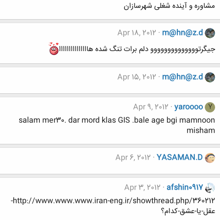
مشاوره و آینده شغلی شهرسازان
Apr 18, 2012
m@hn@z.d
جیگرتوووووووووووووو دلم برات تنگ شده هااااااااااااااا
Apr 15, 2012
m@hn@z.d
Apr 9, 2012
yaroooo
Y
salam mer30. dar mord klas GIS .bale age bgi mamnoon
misham
Apr 6, 2012
YASAMAN.D
Apr 3, 2012
afshin0917
http://www.www.www.iran-eng.ir/showthread.php/360212-
عقل-یا-عشق-کدام؟