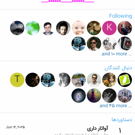
--------******---------******------
Following
K
... and 10 more.
دنبال کنندگان
T
... and 45 more.
دستاوردها
آواتار داری
Jun 12, 2025
1