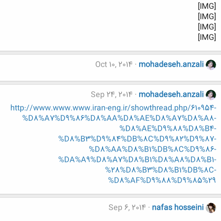
[IMG]
[IMG]
[IMG]
[IMG]
Oct 10, 2014
mohadeseh.anzali
Sep 24, 2014
mohadeseh.anzali
http://www.www.www.iran-eng.ir/showthread.php/610954-
%D8%A7%D9%86%D8%AA%D8%AE%D8%A7%D8%A8-
%D8%AE%D9%88%D8%B4-
%D8%B3%D9%84%DB%8C%D9%82%D9%87-
%D8%AA%D8%B1%DB%8C%D9%86-
%DA%A9%D8%A7%D8%B1%D8%A8%D8%B1-
%28%D8%B3%D8%B1%DB%8C-
%D8%AF%D9%88%D9%85%29
Sep 6, 2014
nafas hosseini