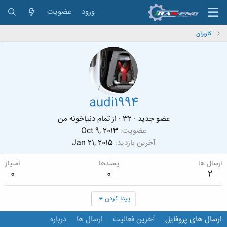
ورود
عضویت
کاربران
audi1994
عضو جدید
·
32
·
از
تمام دنیاخونه من
عضویت
Oct 9, 2013
آخرین بازدید
Jan 21, 2015
ارسال ها
پسندها
امتیاز
0
0
2
پیدا کردن
ارسال های پروفایل
آخرین فعالیت
ارسال ها
درباره