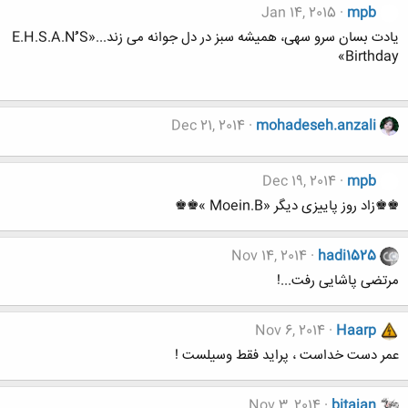
Jan 14, 2015
mpb
یادت بسان سرو سهی، همیشه سبز در دل جوانه می زند...«E.H.S.A.Nُُُ S
Birthday»
Dec 21, 2014
mohadeseh.anzali
Dec 19, 2014
mpb
♚♚زاد روز پاییزی دیگر «Moein.B »♚♚
Nov 14, 2014
hadi1525
مرتضی پاشایی رفت...!
Nov 6, 2014
Haarp
عمر دست خداست ، پراید فقط وسیلست !
Nov 3, 2014
bitajan