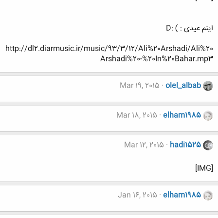
اینم عیدی : ) :D
http://dl2.diarmusic.ir/music/93/3/12/Ali%20Arshadi/Ali%20
Arshadi%20-%20In%20Bahar.mp3
Mar 19, 2015
olel_albab
Mar 18, 2015
elham1985
Mar 12, 2015
hadi1525
[IMG]
Jan 16, 2015
elham1985