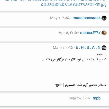
5%D8%B6%D8%A7%D9%86%2094.jpg
May 2, 2015
maaalooosaaak
Apr 11, 2015
mahsa.1392
Mar 21, 2015
E . H . S . A . N
با سلام
ضمن تبریک سال نو، تالار هنر برگزار می کند ..
منتظر حضور گرم شما هستیم | :gol:
Mar 20, 2015
mpb