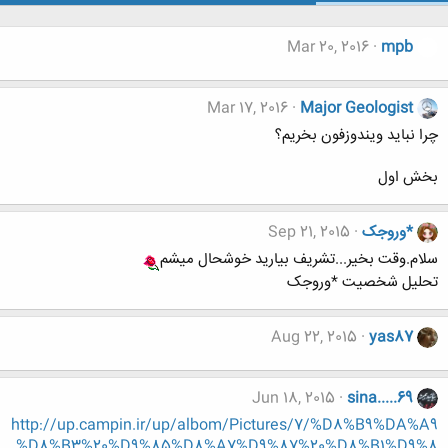
Mar 20, 2016
mpb
Mar 17, 2016
Major Geologist
چرا نباید ویندوزفون بخریم؟
بخش اول
*وروجک
Sep 21, 2015
سلام.وقت بخیر...تشریف بیارید خوشحال میشم
تحلیل شخصیت *وروجک
Aug 22, 2015
yas87
Jun 18, 2015
sina.....69
http://up.campin.ir/up/albom/Pictures/7/%D8%B9%DA%A9
%D8%B3%20%D9%85%D8%A7%D9%87%20%D8%B1%D9%8