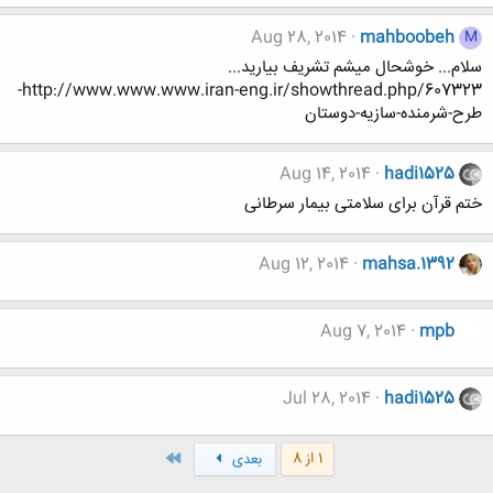
Aug 28, 2014
mahboobeh
M
سلام... خوشحال میشم تشریف بیارید...
http://www.www.www.iran-eng.ir/showthread.php/607323-
طرح-شرمنده-سازیه-دوستان
Aug 14, 2014
hadi1525
ختم قرآن برای سلامتی بیمار سرطانی
Aug 12, 2014
mahsa.1392
Aug 7, 2014
mpb
Jul 28, 2014
hadi1525
آخر
1 از 8
بعدی