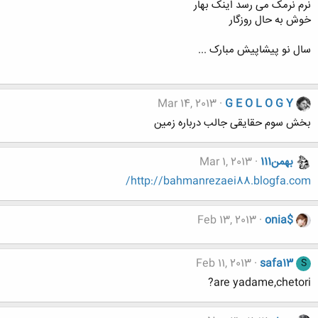
نرم نرمک می رسد اینک بهار
خوش به حال روزگار
سال نو پیشاپیش مبارک ...
Mar 14, 2013
G E O L O G Y
بخش سوم حقایقی جالب درباره زمین
بهمن111
Mar 1, 2013
http://bahmanrezaei88.blogfa.com/
Feb 13, 2013
onia$
Feb 11, 2013
safa13
S
are yadame,chetori?