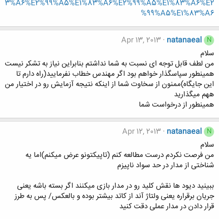
3%A6%E2%99%A5%E1%83%A6%E2%99%A5%E1%83%A6%E2
%99%A5%E1%83%A6
Apr 13, 2013
natanaeal
N
سلام
من لطف قابل توجه ای نسبت به شما نداشتم بنابراین نیاز به تشکر نیست
همینطور سپاسگذار خواهم بود اگر مهندس خطاب نفرمایید(راه دارم تا
این جایگاه)ممنون از سخاوت شما از اینکه نتیجه آزمایش رو در اختیار من
ههم میگذارید
همینطور از درخواست شما
Apr 12, 2013
natanaeal
N
سلام
من فرصت نکردم درست مطالعه کنم (تاپیکتونو عرض میکنم)اما یه
شناختی از مدار در حد سواد ناپیزم
ببینید دیود ها نقش کلید رو در مدار بازی میکنند اگر بسته باشه یعنی
جریان برقراره یعنی ولتاژ آند از کاتد بیشتر بوده و بالعکس/ پس به طرز
قرار دادن در مدار عملی دقت کنید