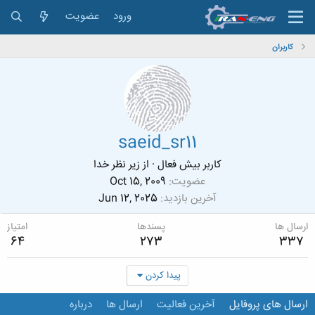
ورود
عضویت
کاربران
saeid_sr11
کاربر بیش فعال
·
از
زیر نظر خدا
عضویت
Oct 15, 2009
آخرین بازدید
Jun 12, 2025
ارسال ها
پسندها
امتیاز
64
273
337
پیدا کردن
ارسال های پروفایل
آخرین فعالیت
ارسال ها
درباره