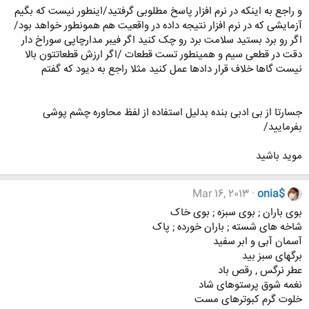
و راجع به اینکه در نرم افزار پاسخ مطلوبی گرفتید/اینطور نیست که بگیم
آزمایشی که در نرم افزار نتیجه داده در واقعیت هم همونطور خواهد بود/
اگر رو برد بستید سلامت برد رو چک کنید اگر فیبر مدارچاپی سوراخ دار
دقت در قطعی سیم و همینطور تست قطعات /اگر ارزش قطعاتتون بالا
نیست گاها خلاف قرار دادها عمل کنید مثلا راجع به دیود که گفتم
جسارتا از بی ادبی بنده بدلیل استفاده از لفظ محاوره چشم پوشی
بفرمایید/
موید باشید
Mar 16, 2013
onia$
بوی باران ; بوی سبزه ; بوی خاک
شاخه های شسته ; باران خورده ; پاک
آسمان آبی و ابر سفید
برگهای سبز بید
عطر نرگس , رقص باد
نغمه شوق پرستوهای شاد
خلوت گرم کبوترهای مست