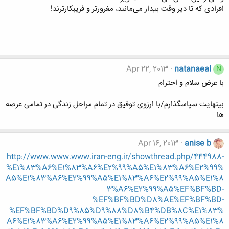
افرادی که تا دیر وقت بیدار می‌مانند، مغرورتر و فریبکارترند!
Apr 22, 2013
natanaeal
N
با عرض سلام و احترام
بینهایت سپاسگذارم/با ارزوی توفیق در تمام مراحل زندگی در تمامی عرصه
ها
Apr 16, 2013
anise b
http://www.www.www.iran-eng.ir/showthread.php/444988-
%E1%83%A6%E1%83%A6%E2%99%A5%E1%83%A6%E2%99%
A5%E1%83%A6%E2%99%A5%E1%83%A6%E2%99%A5%E1%8
3%A6%E2%99%A5%EF%BF%BD-
%EF%BF%BD%D8%AE%EF%BF%BD-
%EF%BF%BD%D9%85%D9%88%D8%B4%DB%8C%E1%83%
A6%E1%83%A6%E2%99%A5%E1%83%A6%E2%99%A5%E1%8