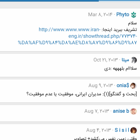
Mar 8, 2014
Phyto
سلام
تشریف ببرید اینجا:
http://www.www.www.iran-
eng.ir/showthread.php/77374-
%DA%AF%D9%84%D8%AE%D8%A7%D9%86%D9%87
میتا
Oct 21, 2013
سلااام بلهههه :دی
Aug 9, 2013
onia$
[بحث و گفتگو](1): مدیران ایرانی، موفقیت یا عدم موفقیت؟
Aug 7, 2013
anise b
Aug 4, 2013
S i s i l
وقتی زمین نفس می‌کشد‌+ تصاویر