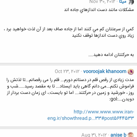
میتا
Nov 30, 2012
مشكلات مانند دست اندازهاي جاده اند
كمي از سرعتتان كم مي كنند اما از جاده صاف بعد از آن لذت خواهيد برد ،
زياد روي دست اندازها توقف نكنيد
به حركتتان ادامه دهيد....
Oct 23, 2012
vooroojak khanoom
مدت زیادی از رقص قلم در دستانم دورم... قلم را می رقصانم...تا لذتش را
فراموش نکنم...می دانم گاهی باید ایستاد... تا به مقصد رسید.....شب و
روز ، خورشید و زمین در حرکتند... اما تو بایست.، ای زمان دست بردار از
دویدن...:gol:
http://www.www.www.iran-
eng.ir/showthread.p...33#post5644533
Aug 31, 2012
anise b