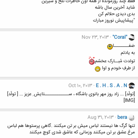
فقط چند روزمونده از همه اون خاطرات تلخ و شيرين
شايد آخرين سال باشه
بدی ديدی حلالم كن
"پيشاپيش نوروز مبارك
Nov 23, 2013
"Coral"
صَفــــــــا
به یادتم
تولدت مُبــارک عخشم
از طرفِ خودم و اوا
Oct 10, 2013
E . H . S . A . N
[تولّد] ... زاد روز مهر بانوی باشگاه ، ســـــــــــــتایش ِ عزیز ... [ تولّد]
[IMG]
Aug 31, 2013
bera
تنها گرگ ها نیستند لباس میش بر تن میکنند .گاهی پرستوها هم لباس
مرغ عشق بر تن میکنند وزمانی که عاشق شدی کوچ میکنند