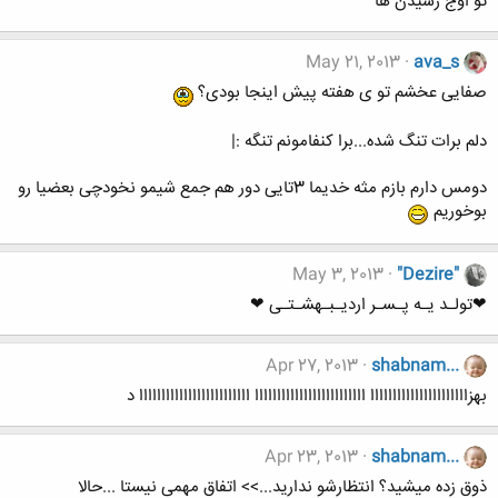
تو اوج رسیدن ها
May 21, 2013
ava_s
صفایی عخشم تو ی هفته پیش اینجا بودی؟
دلم برات تنگ شده...برا کنفامونم تنگه :|
دومس دارم بازم مثه خدیما 3تایی دور هم جمع شیمو نخودچی بعضیا رو
بوخوریم
May 3, 2013
"Dezire"
❤تولـد یـه پـسـر اردیـبـهشـتـی ❤
Apr 27, 2013
shabnam...
بهزاااااااااااااااااااااا ااااااااااااااااااااااااا ااااااااااااااااااااااااا د
Apr 23, 2013
shabnam...
ذوق زده میشید؟ انتظارشو ندارید...>> اتفاق مهمی نیستا ...حالا