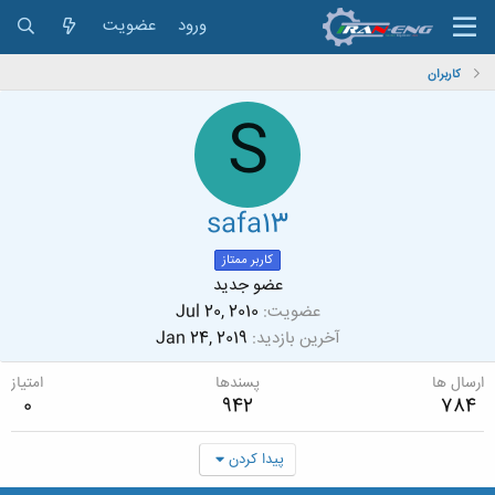
ورود
عضویت
کاربران
S
safa13
کاربر ممتاز
عضو جدید
عضویت
Jul 20, 2010
آخرین بازدید
Jan 24, 2019
ارسال ها
پسندها
امتیاز
0
942
784
پیدا کردن