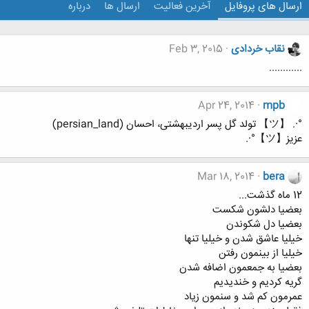
ارسال های پروفایل
آخرین فعالیت
ارسال ها
درباره
نقاب خردادی
Feb 3, 2015
............
Apr 24, 2014
mpb
°·. 【ツ】 تولد گل پسر اردیبهشتی، احسان (persian_land)
عزیز【ツ】°·.
Mar 18, 2014
bera
12 ماه گذشت...
بعضيا دلشون شكست
بعضيا دل شكوندن
خيليا عاشق شدن و خيليا تنها
خيليا از بينمون رفتن
بعضيا به جمعمون اضافه شدن
گريه كرديم و خنديديم
عمرمون كم شد و سنمون زياد