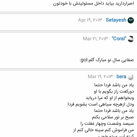
اصراردارید بیاید داخل مسئولیتش با خودتون
Apr 19, 2013
Setayesh
Mar 21, 2013
"Coral"
صفایی سال نو مبارک گلم:gol:
Mar 19, 2013
bera
یاد من باشد فردا حتما
دورکعت راز بگویم با او
وبخواهم از او که مرا دریابد
ودل ازهرچه سیاهی است بشویم فردا
یاد من باشد فردا حتما
صبح بر نور سلامی بکنم
سیصد وشصت وچهار غفلت را
من فراموش کنم سینه خالی کنم از
کینه این مردم خوب