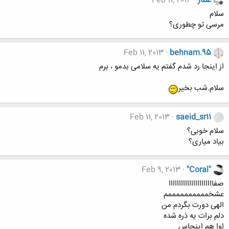
عطار
Feb 11, 2013
سلام
مرسی تو چطوری؟
Feb 11, 2013
behnam.95
از اینجا رد شدم گفتم یه سلامی بدمو ، برم
سلام.شب بخیر
Feb 11, 2013
saeid_sr11
سلام خوبی؟
بیاد میاری؟
Feb 9, 2013
"Coral"
صفاااااااااااااااااااااا
عشخممممممممممم
الهی دورت بگردم من
دلم برات یه ذره شده
اوا هم اینجاس