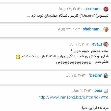
Aug 23, 2013
...scream...
نیـلـوفر( "Dezire") کاربـر باشـگاه مهندسان فوت کرد ...
Aug 23, 2013
shabnam...
Jul 23, 2013
ava_s
سلام عخشم..خوبم خوبی؟
فدای تو کاش ی شب با تکی بیهاین البته تا باز بی نت نشدم
عاشوختم....بوووووووووووووووووس
Jun 5, 2013
"Dezire"
Jun 2, 2013
bera
http://www.iransong.biz/g.htm?id=1725
درمانده از این دنیا