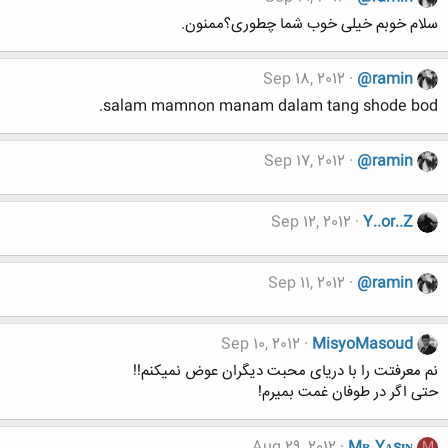
سلام خوبم خیلی خوب شما چطوری؟ممنون.
Sep 18, 2012
@ramin
salam mamnon manam dalam tang shode bod.
Sep 17, 2012
@ramin
Sep 12, 2012
Y..or..Z
Sep 11, 2012
@ramin
Sep 10, 2012
MisyoMasoud
نم معرفتت را با دریای محبت دیگران عوض نمیکنم!!
حتی اگر در طوفان غمت بمیرم!
Aug 29, 2012
Mʀ Yᴀsɪɴ
M