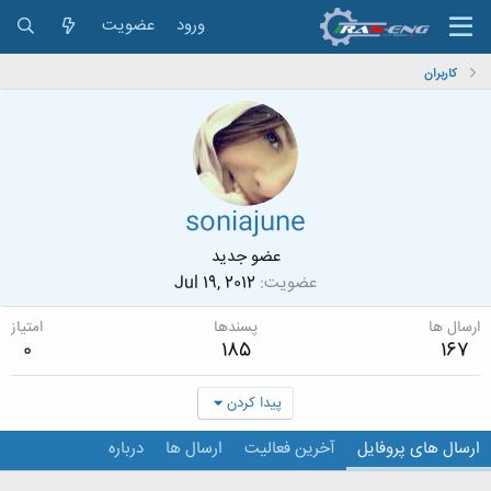
ورود
عضویت
کاربران
soniajune
عضو جدید
عضویت
Jul 19, 2012
ارسال ها
پسندها
امتیاز
0
185
167
پیدا کردن
ارسال های پروفایل
آخرین فعالیت
ارسال ها
درباره