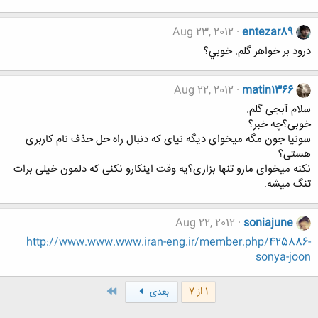
Aug 23, 2012
entezar89
درود بر خواهر گلم. خوبي؟
Aug 22, 2012
matin1366
سلام آبجی گلم.
خوبی؟چه خبر؟
سونیا جون مگه میخوای دیگه نیای که دنبال راه حل حذف نام کاربری
هستی؟
نکنه میخوای مارو تنها بزاری؟یه وقت اینکارو نکنی که دلمون خیلی برات
تنگ میشه.
Aug 22, 2012
soniajune
http://www.www.www.iran-eng.ir/member.php/425886-
sonya-joon
آخر
1 از 7
بعدی