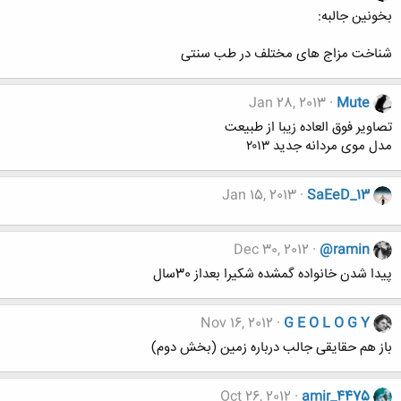
بخونین جالبه:
شناخت مزاج های مختلف در طب سنتی
Jan 28, 2013
Mute
تصاویر فوق العاده زیبا از طبیعت
مدل موی مردانه جدید ۲۰۱۳
Jan 15, 2013
SaEeD_13
Dec 30, 2012
@ramin
پیدا شدن خانواده گمشده شکیرا بعداز 30سال
Nov 16, 2012
G E O L O G Y
باز هم حقایقی جالب درباره زمین (بخش دوم)
Oct 26, 2012
amir_4475