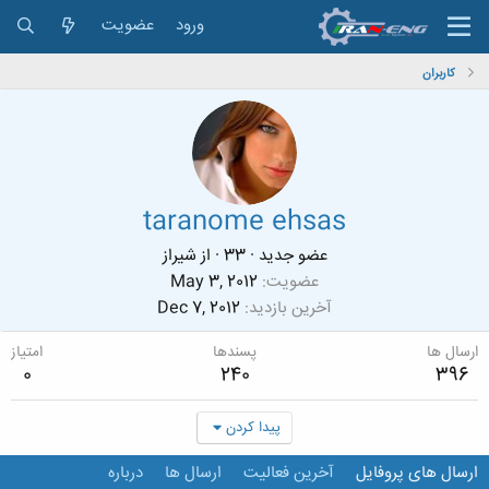
ورود
عضویت
کاربران
taranome ehsas
عضو جدید
·
33
·
از
شیراز
عضویت
May 3, 2012
آخرین بازدید
Dec 7, 2012
ارسال ها
پسندها
امتیاز
0
240
396
پیدا کردن
ارسال های پروفایل
آخرین فعالیت
ارسال ها
درباره