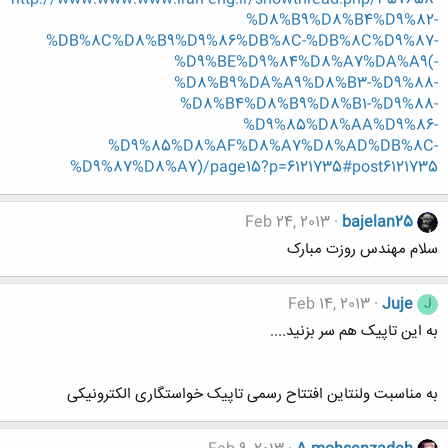
%D8%B9%D8%B4%D9%82-
%DB%8C%D8%B9%D9%86%DB%8C-%DB%8C%D9%87-
%D9%BE%D9%84%D8%A7%DA%A9(-
%D8%B9%DA%A9%D8%B3-%D9%88-
%D8%B4%D8%B9%D8%B1-%D9%88-
%D9%85%D8%AA%D9%86-
%D9%85%D8%AF%D8%A7%D8%AD%DB%8C-
%D9%87%D8%A7)/page15?p=6121735#post6121735
Feb 24, 2013
bajelan25
سلام مهندس روزت مبارک
Feb 14, 2013
Juje
J
به این تاپیک هم سر بزنید....
به مناسبت ولنتاین افتتاح رسمی تاپیک خواستگاری الکترونیکی