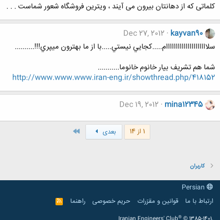
کلماتی که از دهانتان بیرون می آیند ، ویترین فروشگاه شعور شماست . . .
Dec 27, 2012
kayvan90
سلااااااااااااااااااااام.....كجايي نيستي.....با از ما بهترون ميپري!!!..........
شما هم تشريف بيار خانوم خانوما...........
http://www.www.www.iran-eng.ir/showthread.php/418152
Dec 19, 2012
mina12345
آخر
1 از 14
بعدی
کاربران
Persian
ارتباط با ما
قوانین و مقرّرات
حریم خصوصی
راهنما
R
S
S
®
Iranian Engineers' Club
© 1385-1401.