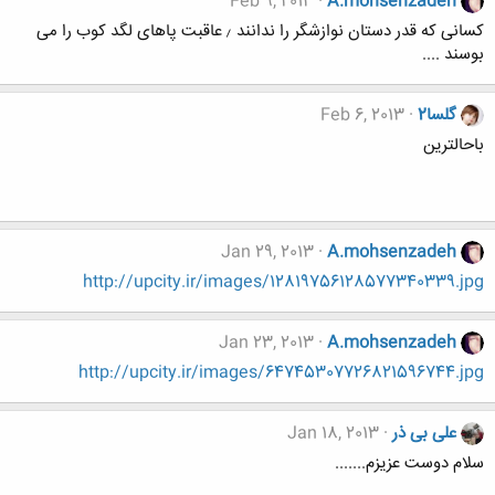
Feb 9, 2013
A.mohsenzadeh
کسانی که قدر دستان نوازشگر را ندانند ٫ عاقبت پاهای لگد کوب را می
بوسند ....
گلسا2
Feb 6, 2013
باحالترین
Jan 29, 2013
A.mohsenzadeh
http://upcity.ir/images/12819756128577340339.jpg
Jan 23, 2013
A.mohsenzadeh
http://upcity.ir/images/64745307726821596744.jpg
علی بی ذر
Jan 18, 2013
سلام دوست عزیزم.......