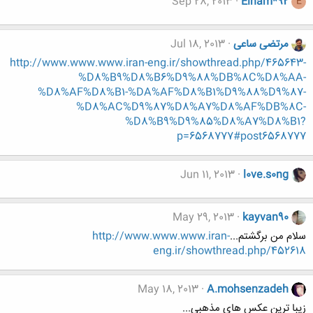
Sep 28, 2013
Elham*92
E
مرتضی ساعی
Jul 18, 2013
http://www.www.www.iran-eng.ir/showthread.php/465643-
%D8%B9%D8%B6%D9%88%DB%8C%D8%AA-
%D8%AF%D8%B1-%DA%AF%D8%B1%D9%88%D9%87-
%D8%AC%D9%87%D8%A7%D8%AF%DB%8C-
%D8%B9%D9%85%D8%A7%D8%B1?
p=6568777#post6568777
Jun 11, 2013
l0ve.s0ng
May 29, 2013
kayvan90
سلام من برگشتم...
http://www.www.www.iran-
eng.ir/showthread.php/452618
May 18, 2013
A.mohsenzadeh
زیبا ترین عکس های مذهبی...