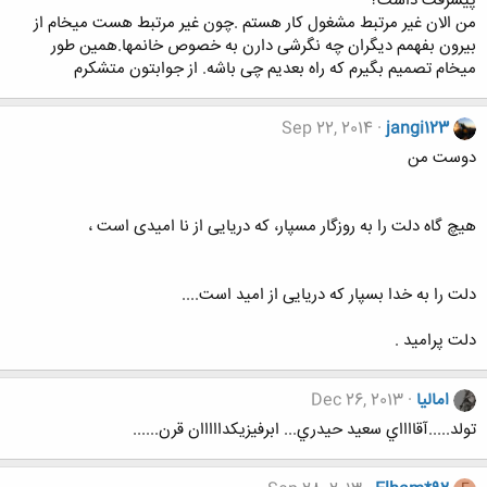
پیشرفت داشت؟
من الان غیر مرتبط مشغول کار هستم .چون غیر مرتبط هست میخام از
بیرون بفهمم دیگران چه نگرشی دارن به خصوص خانمها.همین طور
میخام تصمیم بگیرم که راه بعدیم چی باشه. از جوابتون متشکرم
Sep 22, 2014
jangi123
دوست من
هیچ گاه دلت را به روزگار مسپار، که دریایی از نا امیدی است ،
دلت را به خدا بسپار که دریایی از امید است....
دلت پرامید .
امالیا
Dec 26, 2013
تولد.....آقااااي سعيد حيدري... ابرفيزيكدااااان قرن......