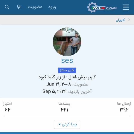
ورود
عضویت
کاربران
ses
کاربر ممتاز
کاربر بیش فعال
·
از
ﺯﯾﺮ ﮔﻨﺒﺪ کبود
عضویت
Jun 19, 2008
آخرین بازدید
Sep 5, 2024
ارسال ها
پسندها
امتیاز
64
421
392
پیدا کردن