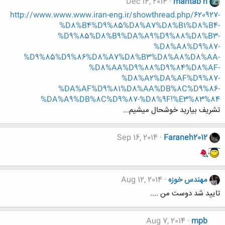
Dec 14, 2014
mahtab n
http://www.www.www.iran-eng.ir/showthread.php/620927-
%D8%B4%D9%85%D8%A7%D8%B1%D8%B4-
%D9%85%D8%B9%DA%A9%D9%88%D8%B3-
%D8%A8%D9%87-
%D9%85%D9%86%D8%A7%D8%B3%D8%A8%D8%AA-
%D8%AA%D9%88%D9%84%D8%AF-
%D8%A2%DA%AF%D9%87-
%DA%AF%D9%81%D8%AA%DB%8C%D9%86-
%DA%A9%DB%8C%D9%87-%D8%9F!%E3%83%84
تشریف بیارید خوشحال میشیم...
Sep 16, 2014
Faraneh2012
مهندس خوزه
Aug 12, 2014
تایید شد دوست من ....
Aug 7, 2014
mpb