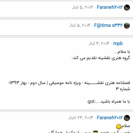
Jul 5, 2014
Faraneh2012
Jul 5, 2014
F@tima s332
Jul 4, 2014
mpb
با سلام...
گروه هنری نقشینه نقدیم می کند:
فصلنامه هنری نقشــــینه - ویژه نامه موسیقی | سال دوم - بهار 1393-
شماره 3
با ما همراه باشید....:gol:
Jun 24, 2014
Faraneh2012
سلام
خوبی ؟ من خوبم
مرسی از عکسا...خوشگلن