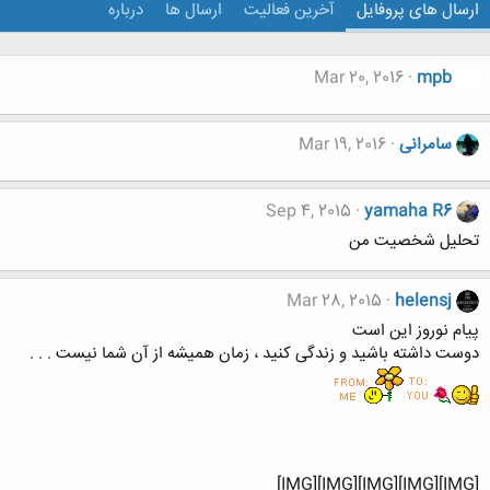
ارسال های پروفایل
آخرین فعالیت
ارسال ها
درباره
Mar 20, 2016
mpb
سامرانی
Mar 19, 2016
Sep 4, 2015
yamaha R6
تحلیل شخصیت من
Mar 28, 2015
helensj
پیام نوروز این است
دوست داشته باشید و زندگی کنید ، زمان همیشه از آن شما نیست . . .
[IMG][IMG][IMG][IMG][IMG]