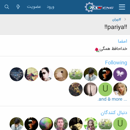
ورود
عضویت
کاربران
!!pariya!!
امضا
خداحافظ همگی
Following
U
... and 5 more.
دنبال کنندگان
U