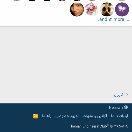
... and 12 more.
کاربران
Persian
ارتباط با ما
قوانین و مقرّرات
حریم خصوصی
راهنما
R
S
S
®
Iranian Engineers' Club
© 1385-1401.