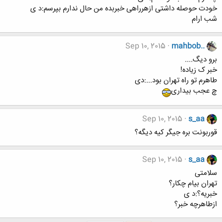
خودت حوصله داشتی ازهرراهی خبربده من حال ندارم بپرسم:د ی
شب ارام
Sep 10, 2015
mahbob..
برو دیگ....
خبر ک زیاده!
طاهرم تو راه تهران بود...:دی
چ عجب بیداری
Sep 10, 2015
s_aa
قوربونت بره جیگر کیه دیگه؟
Sep 10, 2015
s_aa
سلامتی
تهران بیام چکار؟
خبریه؟:د ی
ازطاهرچه خبر؟