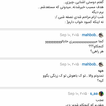
گفتم دوستی اشنایی ،چیزی..
هدف مسبب خیرشدنه..میدونی که مستعدشم...
برم دیگه
شب ارام.مزاحم شدی نصفه شبی./:
نه اینکه کمبود خواب دارم( :
Sep 10, 2015
mahbob..
کجا میییییییییییییییییری خابالوووووووووو
کنجکاو؟؟؟
هر راهی؟
Sep 10, 2015
mahbob..
ههه
نمدونم والا...تو ک باهوش تو ک زرنگی بگوو
کیه؟
Sep 10, 2015
s_aa
عجب
چقدرم که کنجکاو شدم: دی