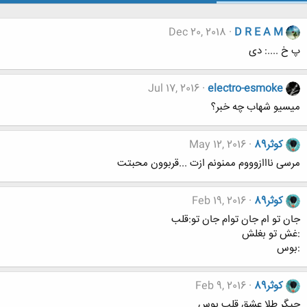
Dec 20, 2018
D R E A M
پ خ ....: دی
Jul 17, 2016
electro-esmoke
میسیو شهاب چه خبر؟
کوثر89
May 12, 2016
مرسی نااازوووم ممنونم ازت ...قربوون محبتت
کوثر89
Feb 19, 2016
جان تو ام جان توام جان تو:قلب
:غش تو بغلش
:بوس
کوثر89
Feb 9, 2016
جیگر طلا عشق قلب بوس