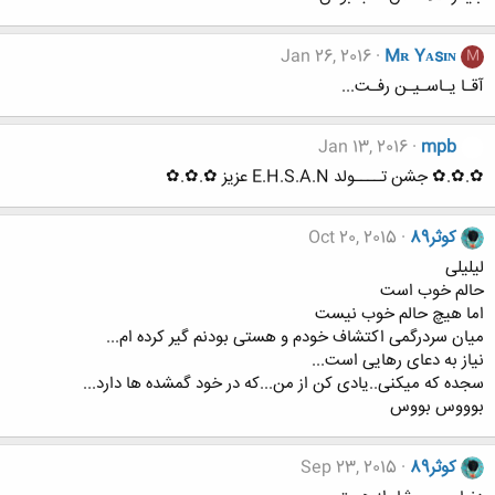
Jan 26, 2016
Mʀ Yᴀsɪɴ
M
آقـا یـاسـیـن رفـت...
Jan 13, 2016
mpb
✿.✿.✿ جشن تــــولد E.H.S.A.N عزیز ✿.✿.✿
کوثر89
Oct 20, 2015
لیلیلی
حالم خوب است
اما هیچ حالم خوب نیست
میان سردرگمی اکتشاف خودم و هستی بودنم گیر کرده ام...
نیاز به دعای رهایی است...
سجده که میکنی..یادی کن از من...که در خود گمشده ها دارد...
بوووس بووس
کوثر89
Sep 23, 2015