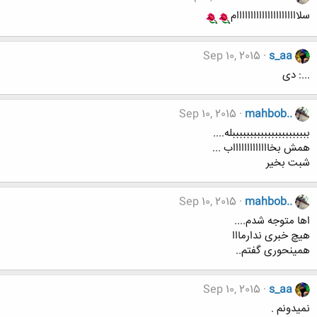
سلاااااااااااااااااااااام
Sep 10, 2015
s_aa
...: دی
Sep 10, 2015
mahbob..
ببببببببببببببببببببببله....
همش بخاااااااااااااب ...
شبت بخیر
Sep 10, 2015
mahbob..
اها متوجه شدم....
هیچ خبری ندارمااا
همینحوری گفتم..
Sep 10, 2015
s_aa
نمیدونم .