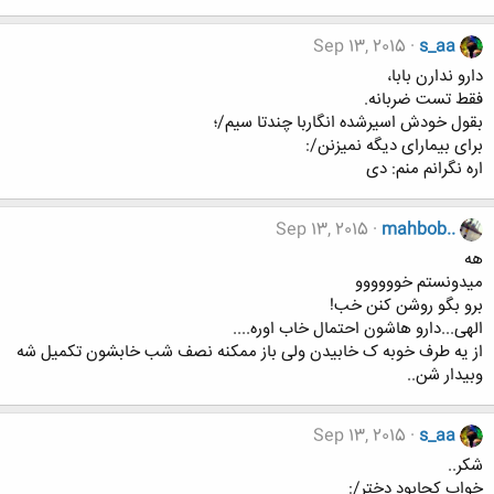
Sep 13, 2015
s_aa
دارو ندارن بابا،
فقط تست ضربانه.
بقول خودش اسیرشده انگاربا چندتا سیم/؛
برای بیمارای دیگه نمیزنن/:
اره نگرانم منم: دی
Sep 13, 2015
mahbob..
هه
میدونستم خوووووو
برو بگو روشن کنن خب!
الهی...دارو هاشون احتمال خاب اوره....
از یه طرف خوبه ک خابیدن ولی باز ممکنه نصف شب خابشون تکمیل شه
وبیدار شن..
Sep 13, 2015
s_aa
شکر..
خواب کجابود دختر/: