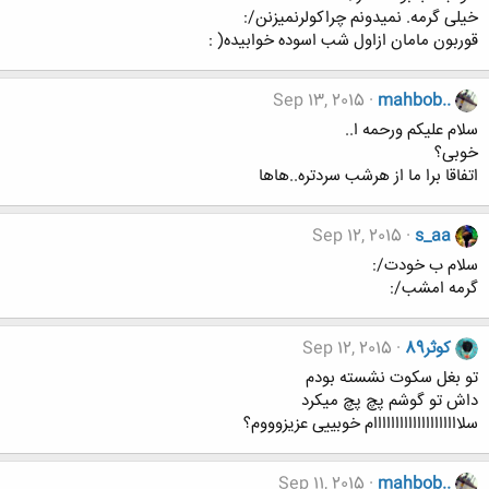
خیلی گرمه. نمیدونم چراکولرنمیزنن/:
قوربون مامان ازاول شب اسوده خوابیده( :
Sep 13, 2015
mahbob..
سلام علیکم ورحمه ا..
خوبی؟
اتفاقا برا ما از هرشب سردتره..هاها
Sep 12, 2015
s_aa
سلام ب خودت/:
گرمه امشب/:
کوثر89
Sep 12, 2015
تو بغل سکوت نشسته بودم
داش تو گوشم پچ پچ میکرد
سلاااااااااااااااااااام خوبییی عزیزوووم؟
Sep 11, 2015
mahbob..