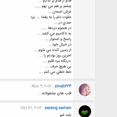
ﻗﺪﻡ ﺍﺯ ﻗﺪﻡ ﺑﺮ ﻧﺪﺍﺭﻡ ...
ﭼﺸﻢ ﺑﺮ ﻫﻢ ﻣﻲ ﻧﻬﻢ ......
ﻏﺮﺵ ﺍﺳﻤﺎﻥ ...
ﺧﻠﻮﺕ ﺩﻟﻢ ﺭﺍ ﺑﻪ ﻳﻐﻤﺎ .... ﺑَﺮﺩ
ﺻﺪﻱ ﺩﺭ....
ﺩﺭ ﻫﺠﻮﻡ ﺩﺭﺩﻫﺎ .....
ﺑﻪ ﻧﺎﻛﺎﻣﻴﻢ ﻣﻲ ﻛﺸﺪ ...
ﺭﺍﺳﺦ ﻭ ﺍﺳﺘﻮﺍﺭ ...
ﺩﺭ ﺧﻴﺎﻝ ﺧﻮﺩ ..
ﺍﺯ ﺯﻣﻴﻦ ﻛﻨﺪﻩ ﻣﻲ ﺷﻮﻡ ....
ﺍﺧﺮﻳﻦ ﺭﻭﺯ ﺑﻮﺩﻧﻢ ﺭﺍ ...
.ﺩﺭﻧﮕﺎﻩ ﻣﺮﺩ ﻗﻠﺒﻢ ....
ﺑﻲ ﻫﻴﭻ ﺣﺮﻑ.....
ﺧﻂ ﺧﻄﻲ ﻣﻲ ﻛﻨﻢ ....
Nov 9, 2012
zinab624
قلب های عشقولانه...
Oct 30, 2012
sarang saman
ﺑﻠﻨﺪ ﺷﻮ