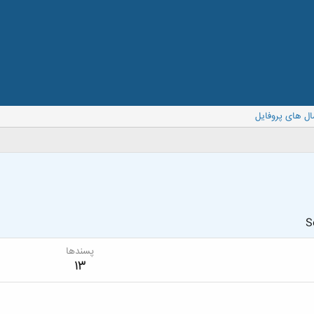
ال های پروفایل
S
پسندها
13