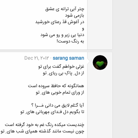
ﭼﺘﺮ ﺁﺑﯽ ﺗﺮﺍﻧﻪ ﯼ ﻋﺸﻖ
ﺑﺎﺯﻣﯽ ﺷﻮﺩ
ﺩﺭ ﺁﻏﻮﺵ ﻗﺪّ ﺭﻋﻨﺎﯼ ﺧﻮﺭﺷﯿﺪ
ﻭ
ﺩﻧﯿﺎ ﯾﯽ ﺯﯾﺮ ﻭ ﺭﻭ ﻣﯽ ﺷﻮﺩ
ﺑﻪ ﺭﻧﮓ ﺩﻭﺳﺖ!
Dec 21, 2012
sarang saman
ﻏﺰﻟﯽ ﺧﻮﺍﻫَﻢ ﮔﻔﺖ ﺑﺮﺍﯼ ﺗﻮ
ﺍﺯ ﺩﻝ ِ ﭘﺎﮎِ ﺑﯽ ﺭﯾﺎﯼ ِ ﺗﻮ
ﻫﻤﺎﻧﮕﻮﻧﻪ ﮐﻪ ﺣﺎﻓﻆ ﺳﺮﻭﺩﻩ ﺍﺳﺖ
ﺍﺯ ﻭﺭﺍﯼ ﺗﻤﺎﻡ ﺧﻮﺑﯽ ﻫﺎﯼ ِ ﺗﻮ
ﺁﯾﺎ ﮔـُﻠﻢ ﻻ‌ﯾﻖ ﻣﯽ ﺩﺍﻧﯽ ﻣَــﺮﺍ ؟
ﺗﺎ ﺑﮕﻮﯾﻢ ﺩﻝ ﻓـَﺪﺍﯼ ﻣِﻬﺮﺑﺎﻧﯽ ﻫﺎﯼ ِ ﺗﻮ
ﭼَﻨﺪﯾﺴﺖ ﻣﯿﮑﺪﻩ ﺭﻧﮓ ﻏﻢ ﺑﻪ ﺧﻮﺩ ﮔﺮﻓﺘﻪ ﺍﺳﺖ
ﭼﻮﻥ ﻧﯿﺴﺖ ﻣﺎﻧﻨﺪ ﮔﺬﺷﺘﻪ ﻫﻤﭙﺎﯼ ﺷﺐ ﻫﺎﯼ ِ ﺗﻮ