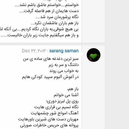
خواستم....خواستم عاشق باشم نشد....
دست هایمان از هم فاصله گرفت....
نگاه پرشورمان سرد شد....
باز هم باران عاشقمان نکرد...
بی هیچ شوقی,به باران نگاه کردیم....بی آنکه لذت
و باز هم میگفتیم جایت زیر باران خالیست......
Dec 22, 2012
sarang saman
ﺳﺒﺰ ﺗﺮﯾﻦ ﺩﻏﺪﻏﻪ ﻫﺎﯼ ﺳﺎﺩﻩ ﯼ ﻣﻦ
ﺩﻟﺘﻨﮓ ﻭ ﺳﺮ ﺑﻪ ﺯﯾﺮ
ﺑﻪ ﺧﻮﺍﺏ ﻣﯽ ﺭﻭﻧﺪ
ﺩﺭ ﺁﻏﻮﺵ ﺁﻟﺒﻮﻡ ﺳﭙﯿﺪ ﮐﻮﺩﮐﯽ ﻫﺎﯾﻢ
ﺑﺎﺯ ﻫﻢ،
ﺁﺷﻨﺎ ﻣﯽ ﺧﻮﺍﻧﻢ
ﺭﻭﯼ ﭘﻞ ﻟﺒﺮﯾﺰ ﺩﻭﺭﯼ؛
ﻧﮕﺎﻩ ﻧﺴﯿﻢ ﺑﯽ ﻗﺮﺍﺭﯼ ﻫﺎﯾﺖ
ﺁﻫﻨﮓ ﺍﻣﻮﺍﺝ ﺷﻮﺭ ﭼﺸﻤﻬﺎﯾﺖ
ﻣﻬﺮﺑﺎﻥ ﺩﺳﺖ ﻫﺎﯼ ﺷﯿﺮﯾﻦ ﺑﺎﻭﺭﻫﺎﯾﺖ
ﭘﺮﻭﺍﻧﻪ ﻫﺎﯼ ﺣﺮﯾﺺ ﺧﺎﻃﺮﺍﺕ ﺻﻮﺭﺗﯽ