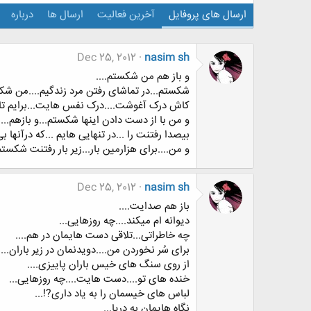
ارسال های پروفایل
آخرین فعالیت
ارسال ها
درباره
Dec 25, 2012
nasim sh
و باز هم من شکستم....
شکستم...در تماشای رفتن مرد زندگیم....من شک
کاش درک آغوشت....درک نفس هایت...برایم تا ا
و من با از دست دادن اینها شکستم...و بازهم...
بیصدا رفتنت را ...در تنهایی هایم ...که درآنها 
و من....برای هزارمین بار...زیر بار رفتنت شکستم.
Dec 25, 2012
nasim sh
باز هم صدایت....
دیوانه ام میکند....چه روزهایی...
چه خاطراتی...تلاقی دست هایمان در هم....
برای سُر نخوردن من....دویدنمان در زیر باران....
از روی سنگ های خیس باران پاییزی....
خنده های تو....دست هایت....چه روزهایی...
لباس های خیسمان را به یاد داری?!...
نگاه هایمان به دریا...