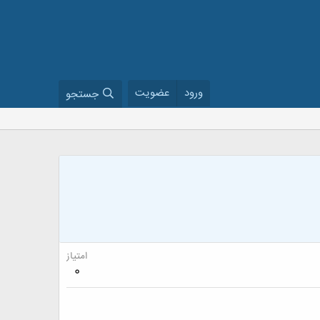
ورود
عضویت
جستجو
امتیاز
0