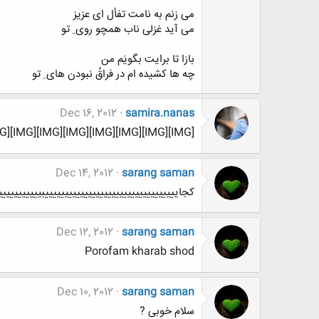
ﻣﯽ ﺯﻧﻢ ﺑﻪ ﻧﺎﻣﺖ ﺗﻔﺄﻝ ﺍﯼ ﻋﺰﯾﺰ
ﻣﯽ ﺁﯾﺪ ﻏﺰﻟﯽ ﻧﺎﺏ ﻫﻤﭽﻮ ﺭﻭﯼ ِ ﺗﻮ
ﺑﺎﺯﺍ ﺗﺎ ﺑﺮﺍﯾﺖ ﺑﮕﻮﯾَﻢ ﻣﻦ
ﭼﻪ ﻫﺎ ﮐﺸﯿﺪﻩ ﺍﻡ ﺩﺭ ﻓﺮﺍﻕُ ﻧﺒﻮﺩﻥ ﻫﺎﯼ ِ ﺗﻮ
Dec 16, 2012
samira.nanas
[IMG][IMG][IMG][IMG][IMG][IMG][IMG][IMG][IMG]
Dec 14, 2012
sarang saman
کجاییییییییییییییییییییییییییییییییییبیییییییییی
Dec 12, 2012
sarang saman
Porofam kharab shod
Dec 10, 2012
sarang saman
سلام خوبی ?