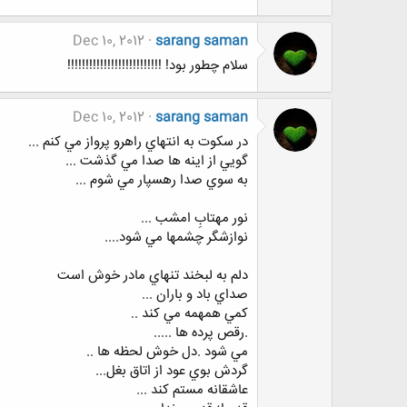
Dec 10, 2012
sarang saman
سلام چطور بود! !!!!!!!!!!!!!!!!!!!!!!!!!!
Dec 10, 2012
sarang saman
ﺩﺭ ﺳﻜﻮﺕ ﺑﻪ ﺍﻧﺘﻬﺎﻱ ﺭﺍﻫﺮﻭ ﭘﺮﻭﺍﺯ ﻣﻲ ﻛﻨﻢ ...
ﮔﻮﻳﻲ ﺍﺯ ﺍﻳﻨﻪ ﻫﺎ ﺻﺪﺍ ﻣﻲ ﮔﺬﺷﺖ ...
ﺑﻪ ﺳﻮﻱ ﺻﺪﺍ ﺭﻫﺴﭙﺎﺭ ﻣﻲ ﺷﻮﻡ ...
ﻧﻮﺭ ﻣﻬﺘﺎﺏِ ﺍﻣﺸﺐ ...
ﻧﻮﺍﺯﺷﮕﺮ ﭼﺸﻤﻬﺎ ﻣﻲ ﺷﻮﺩ....
ﺩﻟﻢ ﺑﻪ ﻟﺒﺨﻨﺪ ﺗﻨﻬﺎﻱ ﻣﺎﺩﺭ ﺧﻮﺵ ﺍﺳﺖ
ﺻﺪﺍﻱ ﺑﺎﺩ ﻭ ﺑﺎﺭﺍﻥ ...
ﻛﻤﻲ ﻫﻤﻬﻤﻪ ﻣﻲ ﻛﻨﺪ ..
.ﺭﻗﺺ ﭘﺮﺩﻩ ﻫﺎ .....
ﻣﻲ ﺷﻮﺩ .ﺩﻝ ﺧﻮﺵ ﻟﺤﻈﻪ ﻫﺎ ..
ﮔﺮﺩﺵ ﺑﻮﻱ ﻋﻮﺩ ﺍﺯ ﺍﺗﺎﻕ ﺑﻐﻞ...
ﻋﺎﺷﻘﺎﻧﻪ ﻣﺴﺘﻢ ﻛﻨﺪ ...