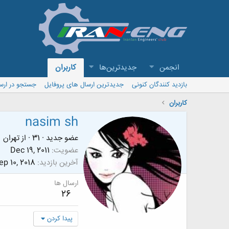
انجمن
جدیدترین‌ها
کاربران
بازدید کنندگان کنونی
جدیدترین ارسال های پروفایل
جستجو در ارس
کاربران
nasim sh
عضو جدید
·
31
·
از
تهران
عضویت
Dec 19, 2011
آخرین بازدید
ep 10, 2018
ارسال ها
26
پیدا کردن