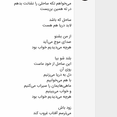
ﻣﯽ‌ﺧﻮﺍﻫﻢ ﺗﮑﻪ ﺳﺎﺣﻠﯽ ﺭﺍ ﻧﺸﺎﻧﺖ ﺑﺪﻫﻢ
ﺩﺭ ﺗﻪ ﻫﻤﯿﻦ ﺑﻦ‌ﺑﺴﺖ
ﺳﺎﺣﻞ ﮐﻪ ﺑﺎﺷﺪ
ﻻ‌ﺑﺪ ﺩﺭﯾﺎ ﻫﻢ ﻫﺴﺖ
ﺍﺯ ﻣﻦ ﺑﺸﻨﻮ
ﺻﺪﺍﯼ ﻣﻮﺝ ﻣﯽ‌ﺁﯾﺪ
ﻫﺮﭼﻪ ﻣﯽ‌ﺩﯾﺪﯾﻢ ﺧﻮﺍﺏ ﺑﻮﺩ
ﺑﻠﻨﺪ ﺷﻮ ﺑﯿﺎ
ﺍﯾﻦ ﺳﺎﺣﻞ ﺍﺯ ﺧﻮﺩِ ﻣﺎﺳﺖ
ﺭﻭﯼ ﺁﻥ
ﺩﻝ ﺑﻪ ﺩﺭﯾﺎ ﻣﯽ‌ﺯﻧﯿﻢ
ﺑﺎ ﻫﻢ ﻣﯽ‌ﺧﻮﺍﺑﯿﻢ
ﻣﺎﻫﯽ‌ﻫﺎﯾﻤﺎﻥ ﺭﺍ ﺳﯿﺮﺍﺏ ﻣﯽ‌ﮐﻨﯿﻢ
ﻭ ﺧﻮﺍﺏ ﻣﯽ‌ﺑﯿﻨﯿﻢ
ﻫﺮﭼﻪ ﻣﯽ‌ﺩﯾﺪﯾﻢ ﺧﻮﺍﺏ ﺑﻮﺩ
ﺯﻭﺩ ﺑﺎﺵ
ﻣﯽ‌ﺗﺮﺳﻢ ﺁﻓﺘﺎﺏ ﻏﺮﻭﺏ ﮐﻨﺪ