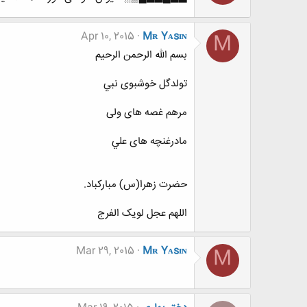
Apr 10, 2015
Mʀ Yᴀsɪɴ
M
بسم الله الرحمن الرحیم
تولدگل خوشبوى نبي
مرهم غصه هاى ولی
مادرغنچه هاى علي
حضرت زهرا(س) مباركباد.
اللهم عجل لویک الفرج
Mar 29, 2015
Mʀ Yᴀsɪɴ
M