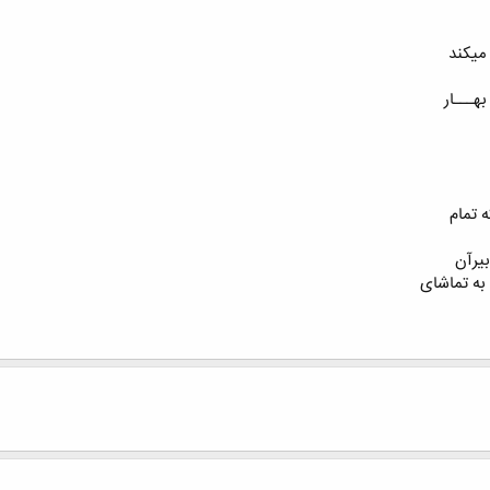
ﻣﯿﮑﻨﺪ
ﻬـــﺎﺭ
 ﺗﻤﺎﻡ
ﺑﯿﺮﺁﻥ
ﺑﻪ ﺗﻤﺎﺷﺎﯼ