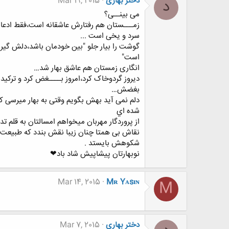
دختر بهاری
Mar 19, 2015
د
ﻣﯽ ﺑﯿﻨــﯽ؟
ﺯﻣـــﺴﺘﺎﻥ ﻫﻢ ﺭﻓﺘﺎﺭﺵ ﻋﺎﺷﻘﺎﻧﻪ ﺍﺳﺖ،ﻓﻘﻂ ﺍﺩﻋﺎ 
ﺳﺮﺩ ﻭ ﯾﺨﯽ ﺍﺳﺖ ...
ﮔﻮﺷﺖ ﺭﺍ ﺑﯿﺎﺭ ﺟﻠﻮ "ﺑﯿﻦ ﺧﻮﺩﻣﺎﻥ ﺑﺎﺷﺪ،ﺩﻟﺶ ﮔﯿﺮ ﺑ
ﺍﺳﺖ"
ﺍﻧﮕﺎﺭﯼ ﺯﻣﺴﺘﺎﻥ ﻫﻢ ﻋﺎﺷﻖ ﺑﻬﺎﺭ ﺷﺪ…
ﺩﯾﺮﻭﺯ ﮔﺮﺩﻭﺧﺎﮎ ﮐﺮﺩ،ﺍﻣﺮﻭﺯ ﺑــــﻐﺾ ﮐﺮﺩ ﻭ ﺗﺮﮐﯿﺪ
ﺑﻐﻀﺶ…
ﺩﻟﻢ ﻧﻤﯽ ﺁﯾﺪ ﺑﻬﺶ ﺑﮕﻮﯾﻢ ﻭﻗﺘﯽ ﺑﻪ ﺑﻬﺎﺭ ﻣﯿﺮﺳﯽ ﮐﻪ
ﺷﺪﻩ ﺍﻱ
ﺍﺯ ﭘﺮﻭﺭﺩﮔﺎﺭ ﻣﻬﺮﺑﺎﻥ ﻣﯿﺨﻮﺍﻫﻢ ﺍﻣﺴﺎﻟﺘﺎﻥ ﺑﻪ ﻗﻠﻢ ﺗﺪ
ﻧﻘﺎﺵ ﺑﻰ ﻫﻤﺘﺎ ﭼﻨﺎﻥ ﺯﯾﺒﺎ ﻧﻘﺶ ﺑﻨﺪﺩ ﮐﻪ ﻃﺒﯿﻌﺖ 
ﺷﮑﻮﻫﺶ ﺑﺎﯾﺴﺘﺪ .
ﻧﻮﺑﻬﺎﺭﺗﺎﻥ ﭘﻴﺸﺎﭘﻴﺶ ﺷﺎﺩ ﺑﺎﺩ❤
Mar 14, 2015
Mʀ Yᴀsɪɴ
M
دختر بهاری
Mar 7, 2015