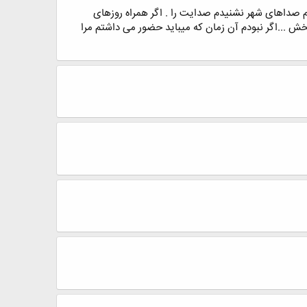
ﻡ ﺻﺪﺍﻫﺎﯼ ﺷﻬﺮ ﻧﺸﻨﯿﺪﻡ ﺻﺪﺍﯾﺖ ﺭﺍ . اﮔﺮ ﻫﻤﺮﺍﻩ ﺭﻭﺯﻫﺎﯼ
ﺶ ...ﺍﮔﺮ ﻧﺒﻮﺩﻡ ﺁﻥ ﺯﻣﺎﻥ ﮐﻪ ﻣﯿﺒﺎﯾﺪ ﺣﻀﻮﺭ ﻣﯽ ﺩﺍﺷﺘﻢ ﻣﺮﺍ