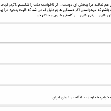
ﻝ ﻫﻢ ﻧﻤﺎﻧﺪﻩ ﻣﺮﺍ ﺑﺒﺨﺶ ﺍﯼ ﺩﻭﺳﺖ،،،ﺍﮔﺮ ﻧﺎﺧﻮﺍﺳﺘﻪ ﺩﻟﺖ ﺭﺍ ﺷﮑﺴﺘﻢ .اﮔﺮﺩﺭ ﺍﺯﺩﺣﺎ
ﻪ ﺑﺎﺷﻢ ﮐﻪ ﻣﯿﺨﻮﺍﺳﺘﯽ.اﮔر ﺧﺴﺘﮕﯽ ﻫﺎﯾﻢ ﺩﻟﯿﻞ ﮐﻼﻣﯽ ﺷﺪ ﮐﻪ ﻗﻠﺒﺖ ﺭﻧﺠﯿﺪ ﻣﺮﺍ ﺑﺒﺨ
ﻫﺎﯾﻢ ... ﺑﺪﯼ ﻫﺎﯾﻢ ... ﻭ ﮐﺎﺳﺘﯽ ﻫﺎﯾﻢ,, و حلالم کن
اشگاه مهندسان ایران