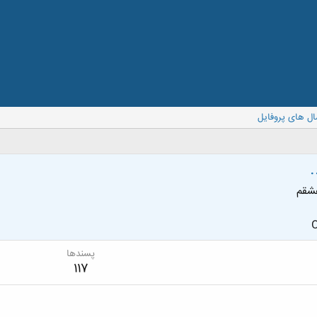
ال های پروفایل
.
شقم
O
پسندها
117