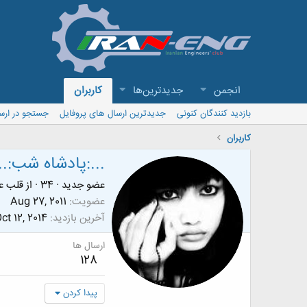
انجمن
جدیدترین‌ها
کاربران
بازدید کنندگان کنونی
جدیدترین ارسال های پروفایل
جستجو در ارس
کاربران
...:پادشاه شب:..
عضو جدید
·
34
·
از
قلب ع
عضویت
Aug 27, 2011
آخرین بازدید
ct 12, 2014
ارسال ها
128
پیدا کردن