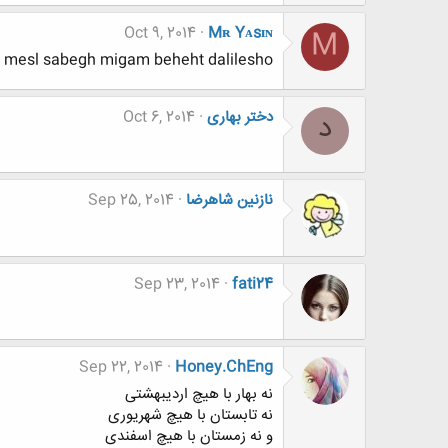
Oct 9, 2014
Mʀ Yᴀsɪɴ
M
mesl sabegh migam beheht dalilesho
دختر بهاری
Oct 6, 2014
د
نازنین شاهرضا
Sep 25, 2014
Sep 23, 2014
fati24
Sep 22, 2014
Honey.ChEng
نه بهار با هیچ اردیبهشتی
نه تابستان با هیچ شهریوری
و نه زمستان با هیچ اسفندی