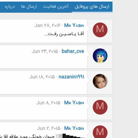
ارسال های پروفایل
آخرین فعالیت
ارسال ها
درباره
Jan 28, 2016
Mʀ Yᴀsɪɴ
M
آقـا یـاسـیـن رفـت...
Jun 24, 2015
bahar_cve
Jun 18, 2015
nazanin1991
Jun 8, 2015
Mʀ Yᴀsɪɴ
M
Jun 2, 2015
Mʀ Yᴀsɪɴ
M
▂▃▄▅▆█▒░ حیوان خونگی مورد علاقه اقا