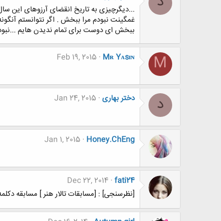
د
...دﯾﮕﺮﭼﯿﺰﯼ ﺑﻪ ﺗﺎﺭﯾﺦ ﺍﻧﻘﻀﺎﯼ ﺁﺭﺯﻭﻫﺎﯼ ﺍﯾﻦ ﺳﺎ
ﻏﻤﮕﯿﻨﺖ ﻧﺒﻮﺩﻡ ﻣﺮﺍ ﺑﺒﺨﺶ . ﺍﮔﺮ ﻧﺘﻮﺍﻧﺴﺘﻢ ﺁﻧﮕﻮﻧ
ﺑﺒﺨﺶ ﺍﯼ ﺩﻭﺳﺖ ﺑﺮﺍﯼ ﺗﻤﺎﻡ ﻧﺪﯾﺪﻥ ﻫﺎﯾﻢ ...نبوﺩﻥ 
Feb 19, 2015
Mʀ Yᴀsɪɴ
M
دختر بهاری
Jan 24, 2015
د
Jan 1, 2015
Honey.ChEng
Dec 22, 2014
fati24
[نظرسنجی] : [مسابقات تالار هنر ] مسابقه دکلمه خوانی شماره 02 ب