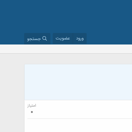
ورود
عضویت
جستجو
امتیاز
0