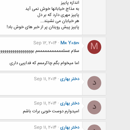
اندازه پاییز
به مذاج خیابانها خوش نمی آید
پاییز مهری دارد که بر دل
هر خیابان می نشیند...
پاییز پیش رویتان پر از خبر های خوش باد!
Sep 12, 2014
Mʀ Yᴀsɪɴ
M
سلام عسلمممممممممممم بوووووووووووووووووو
اما میخوام بگم چاکرممم که فداییی داری
دختر بهاری
Sep 11, 2014
د
دختر بهاری
Sep 11, 2014
د
امیدوارم دوست خوبی برات باشم
دختر بهاری
Sep 11, 2014