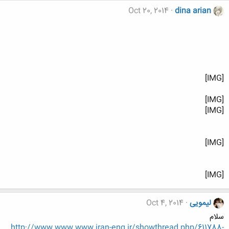
Oct 20, 2014
dina arian
[IMG]
[IMG]
[IMG]
[IMG]
[IMG]
لیمویی
Oct 4, 2014
سلام
http://www.www.www.iran-eng.ir/showthread.php/611788-