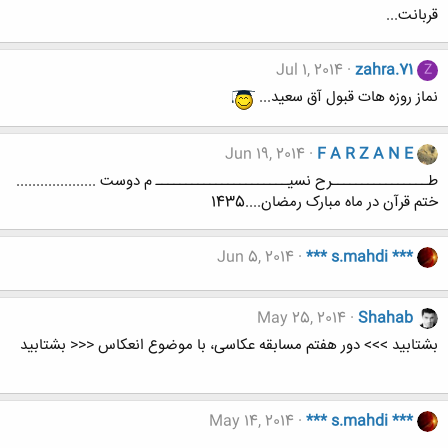
قربانت...
Jul 1, 2014
zahra.71
Z
نماز روزه هات قبول آق سعید...
Jun 19, 2014
F A R Z A N E
طــــــــــــــــرح نسیــــــــــــــــــــــ م دوست ....................
ختم قرآن در ماه مبارک رمضان....1435
Jun 5, 2014
*** s.mahdi ***
May 25, 2014
Shahab
بشتابید >>> دور هفتم مسابقه عکاسی، با موضوع انعکاس <<< بشتابید
May 14, 2014
*** s.mahdi ***