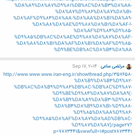
%DA%A9%D8%A7%D9%81%DB%8C%D8%B3%D8%AA-
%D8%A7%D9%86%D8%A7%D8%B1-
%D8%AF%D9%84%D8%AA-%D8%AA%D8%B1%DA%A9-
%D8%A8%D8%AE%D9%88%D8%B1%D8%AF-!-
%D8%AF%D9%84%D9%85-
%D9%85%DB%8C%D8%AE%D9%88%D8%A7%D8%AF-
%D8%A8%D8%B1%DA%AF%D8%B1%D8%AF%D9%85-
%D9%BE%DB%8C%D8%B4%D8%AA
مرتضی ساعی
Sep 17, 2014
http://www.www.www.iran-eng.ir/showthread.php/357658-
%D8%B9%D8%B4%D9%82-
%DB%8C%D8%B9%D9%86%DB%8C-%DB%8C%D9%87-
%D9%BE%D9%84%D8%A7%DA%A9(-
%D8%B9%DA%A9%D8%B3-%D9%88-
%D8%B4%D8%B9%D8%B1-%D9%88-
%D9%85%D8%AA%D9%86-
%D9%85%D8%AF%D8%A7%D8%AD%DB%8C-
%D9%87%D8%A7)/page27?
p=7873441&viewfull=1#post7873441