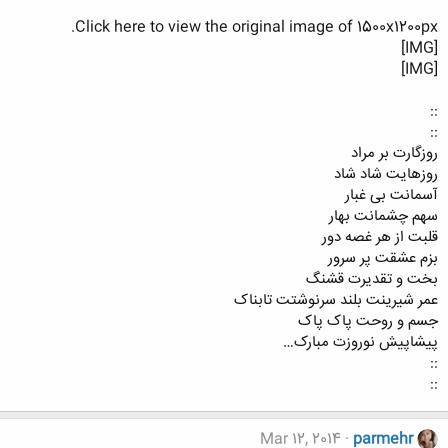
Click here to view the original image of 1500x1200px.
[IMG]
[IMG]
::
::
روزگارت بر مراد
روزهایت شاد شاد
آسمانت بی غبار
سهم چشمانت بهار
قلبت از هر غصه دور
بزم عشقت پر سرور
بخت و تقدیرت قشنگ
عمر شیرینت بلند سرنوشتت تابناک
جسم و روحت پاک پاک
پیشاپیش نوروزت مبارک…
::
::
Mar 12, 2014
parmehr