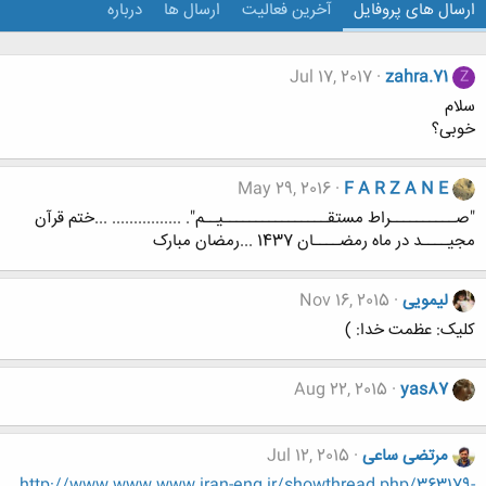
ارسال های پروفایل
آخرین فعالیت
ارسال ها
درباره
Jul 17, 2017
zahra.71
Z
سلام
خوبی؟
May 29, 2016
F A R Z A N E
"صــــــــــراط مستقــــــــــــــــیــم". ................ ...ختم قرآن
مجیــــد در ماه رمضــــان 1437 ...رمضان مبارک
لیمویی
Nov 16, 2015
کلیک: عظمت خدا: )
Aug 22, 2015
yas87
مرتضی ساعی
Jul 12, 2015
http://www.www.www.iran-eng.ir/showthread.php/363179-