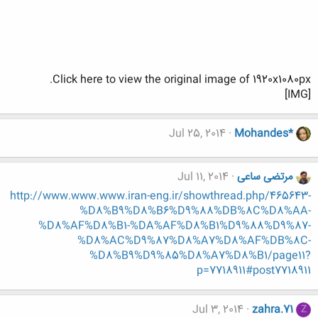
Click here to view the original image of 1920x1080px.
[IMG]
Jul 25, 2014
Mohandes*
مرتضی ساعی
Jul 11, 2014
http://www.www.www.iran-eng.ir/showthread.php/465643-
%D8%B9%D8%B6%D9%88%DB%8C%D8%AA-
%D8%AF%D8%B1-%DA%AF%D8%B1%D9%88%D9%87-
%D8%AC%D9%87%D8%A7%D8%AF%DB%8C-
%D8%B9%D9%85%D8%A7%D8%B1/page11?
p=7718911#post7718911
Jul 3, 2014
zahra.71
Z