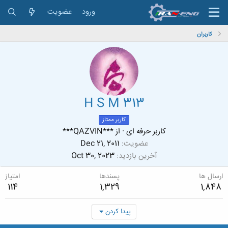
ورود
عضویت
کاربران
H S M 313
کاربر ممتاز
کاربر حرفه ای
·
از
***QAZVIN***
عضویت
Dec 21, 2011
آخرین بازدید
Oct 30, 2023
ارسال ها
پسندها
امتیاز
114
1,329
1,848
پیدا کردن