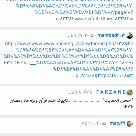
%D9%85%D8%AC%D9%85%D9%88%D8%B9%D9%87-
%DB%8C-%D8%B9%D8%B4%D9%82/page18?
p=8338210&viewfull=1#post8338210
Jun 27, 2015
mehrdad2012
http://www.www.www.iran-eng.ir/showthread.php/638521-
%D9%85%D8%B3%D8%A7%D8%A8%D9%82%D9%87-
%D8%AE%D9%88%D8%B4%D9%86%D9%88%DB%8C%D8%
B3%DB%8C___%D8%AA%D8%A7%D9%84%D8%A7%D8%B1
-%D8%B2%D8%A8%D8%A7%D9%86?
p=8306853#post8306853
Jun 8, 2015
F A R Z A N E
"احسن الحدیث" ............................تاپیک ختم قرآن ویژه ماه رمضان
1436
Apr 20, 2015
mary69