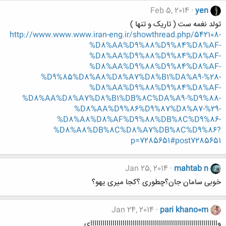
Feb 5, 2014
yen
تولد نغمه ست ( تاریک و تنها )
http://www.www.www.iran-eng.ir/showthread.php/542108-
%D8%AA%D9%88%D9%84%D8%AF-
%D8%AA%D9%88%D9%84%D8%AF-
%D8%AA%D9%88%D9%84%D8%AF-
%D9%85%D8%A8%D8%A7%D8%B1%DA%A9-%28-
%D8%AA%D9%88%D9%84%D8%AF-
%D8%AA%D8%A7%D8%B1%DB%8C%DA%A9-%D9%88-
%D8%AA%D9%86%D9%87%D8%A7-%29-
%D8%A8%D8%AF%D9%88%DB%8C%D9%86-
%D8%A8%DB%8C%D8%A7%DB%8C%D9%86?
p=7285651#post7285651
Jan 25, 2014
mahtab n
خوبی سامان جان؟چطوری ؟کجا میری یهو؟
Jan 24, 2014
pari khano0m
وااااااااااااااااااااااااااااااااااااااااااااااااااااااااااااااای