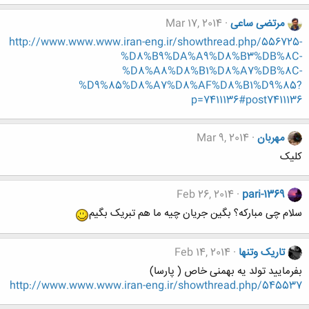
مرتضی ساعی
Mar 17, 2014
http://www.www.www.iran-eng.ir/showthread.php/556725-
%D8%B9%DA%A9%D8%B3%DB%8C-
%D8%A8%D8%B1%D8%A7%DB%8C-
%D9%85%D8%A7%D8%AF%D8%B1%D9%85?
p=7411136#post7411136
مهربان
Mar 9, 2014
کلیک
Feb 26, 2014
pari-1369
سلام چی مبارکه؟ بگین جریان چیه ما هم تبریک بگیم
تاریک وتنها
Feb 14, 2014
بفرمایید تولد یه بهمنی خاص ( پارسا)
http://www.www.www.iran-eng.ir/showthread.php/545537