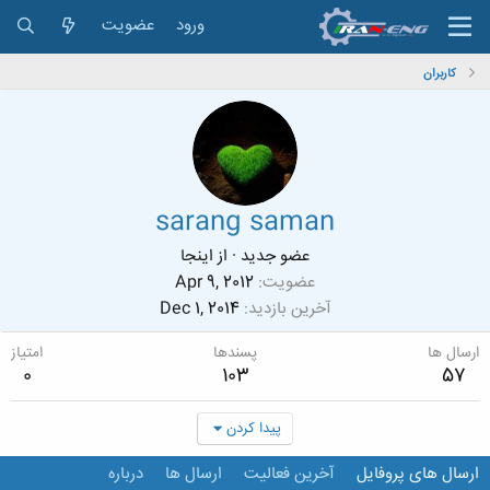
ورود
عضویت
کاربران
sarang saman
عضو جدید
·
از
اینجا
عضویت
Apr 9, 2012
آخرین بازدید
Dec 1, 2014
ارسال ها
پسندها
امتیاز
0
103
57
پیدا کردن
ارسال های پروفایل
آخرین فعالیت
ارسال ها
درباره