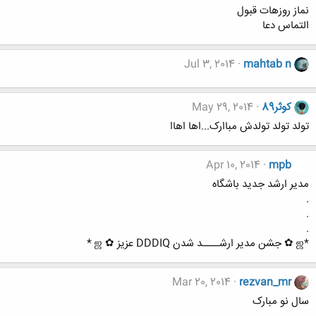
نماز روزهات قبول
التماس دعا
Jul 3, 2014
mahtab n
کوثر89
May 29, 2014
تولد تولد تولدش مباارک...اها اهاا
Apr 10, 2014
mpb
مدیر ارشد جدید باشگاه
.
.
.
*ஜ ✿ جشن مدیر ارشــــد شدن DDDIQ عزیز ✿ ஜ *
Mar 20, 2014
rezvan_mr
سال نو مبارک