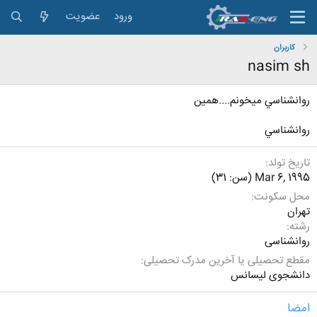
ورود
عضویت
کاربران
nasim sh
روانشناسي ميخونم....همين
روانشناسي
تاریخ تولد
Mar 6, 1995 (سن: 31)
محل سکونت
تهران
رشته
روانشناسی
مقطع تحصیلی یا آخرین مدرک تحصیلی
دانشجوی لیسانس
امضا