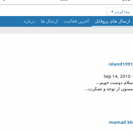
پیدا کردن
ارسال های پروفایل
آخرین فعالیت
ارسال ها
درباره
island199
Sep 14, 2010
لام دوست خوبم...
منون از توجه و تشکرت...
mamad k