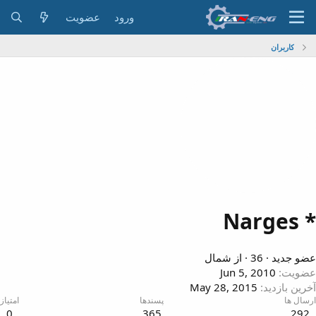
ورود
عضویت
کاربران
Narges 
ضو جدید
·
36
·
از
شمال
ضویت
Jun 5, 2010
خرین بازدید
May 28, 2015
رسال ها
پسندها
امتیاز
0
365
292