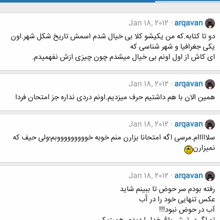
Jan 18, 2012
arqavan
دو تا کتابه.که من یکیشو کلا بی خیال شدم اسمش تاریخ شکل شهر.اون
یکی جغرافیا و شهر شناسی که
ای کاش از اول اونم بی خیال میشدم چون چیزی ازش نفهمیدم.
Jan 18, 2012
arqavan
همین الان با هم داشتیم حرف میزدیم.اونم دردی نداره جز امتحان فردا
Jan 18, 2012
arqavan
سلااااام.مرسی اگه امتحانا بزارن منم خوبه خوووووووووبم؛ولی حیف که
نمیزارن
Jan 18, 2012
arqavan
رفته بودم سر حوض تا ببینم شاید
عکس تنهایی خود را در آّب
آب در حوض نبود!!!