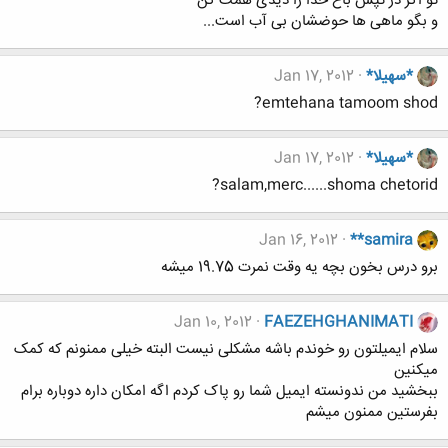
تو اگر در تپش باغ خدا را دیدی همت کن
و بگو ماهی ها حوضشان بی آب است...
*سهیلا*
Jan 17, 2012
emtehana tamoom shod?
*سهیلا*
Jan 17, 2012
salam,merc......shoma chetorid?
Jan 16, 2012
**samira
برو درس بخون بچه یه وقت نمرت 19.75 میشه
Jan 10, 2012
FAEZEHGHANIMATI
سلام ایمیلتون رو خوندم باشه مشکلی نیست البته خیلی ممنونم که کمک
میکنین
ببخشید من ندونسته ایمیل شما رو پاک کردم اگه امکان داره دوباره برام
بفرستین ممنون میشم