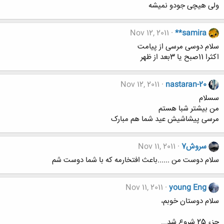
ولی هیچی جودو نمیشه
Nov 12, 2011
**samira
سلام دوسی مرسی از پیامت
اکثرا 11صبح یا 3بعد از ظهر
Nov 12, 2011
nastaran-20
سسلام
من بیشتر شبا هستم
مرسی پیشاشیش عید شما هم مبارک
سروش7
Nov 11, 2011
سلام دوست من ......باعث افتخارمه که با شما دوست شم
Nov 11, 2011
young Eng
سلام دوستان خوبم،
جزء 25 شروع شد...