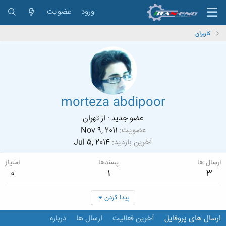
ورود
عضویت
کاربران
morteza abdipoor
عضو جدید
·
از
تهران
عضویت
Nov 9, 2011
آخرین بازدید
Jul 5, 2014
ارسال ها
پسندها
امتیاز
0
1
3
پیدا کردن
ارسال های پروفایل
آخرین فعالیت
ارسال ها
درباره