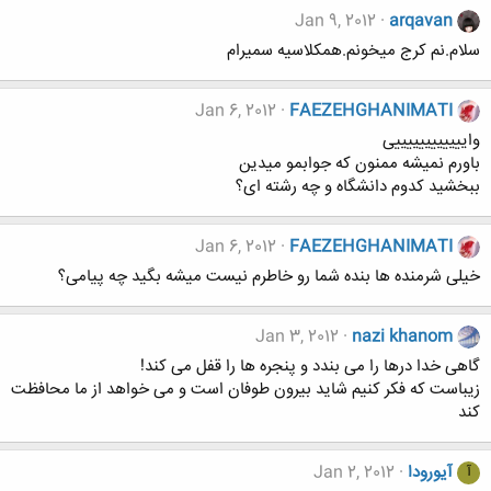
Jan 9, 2012
arqavan
سلام.نم کرج میخونم.همکلاسیه سمیرام
Jan 6, 2012
FAEZEHGHANIMATI
واییییییییییییی
باورم نمیشه ممنون که جوابمو میدین
ببخشید کدوم دانشگاه و چه رشته ای؟
Jan 6, 2012
FAEZEHGHANIMATI
خیلی شرمنده ها بنده شما رو خاطرم نیست میشه بگید چه پیامی؟
Jan 3, 2012
nazi khanom
گاهی خدا درها را می بندد و پنجره ها را قفل می کند!
زیباست که فکر کنیم شاید بیرون طوفان است و می خواهد از ما محافظت
کند
آیورودا
Jan 2, 2012
آ