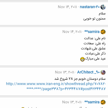
Nov 14, 2011
nastaran-20
سلام
ممنون تو خوبی
Nov 14, 2011
**samira
نام علی: عدالت
راه علی: سعادت
عشق علی:شهادت
ذکر علی:عبادت
عید علی:مبارک
Nov 13, 2011
ArChitect _90
سلام دوستان خوبم جز 28 شروع شد
http://www.www.www.iran-eng.ir/showthread.php/70782-
****-****/page338?p=4234487#post4234487
Nov 13, 2011
**samira