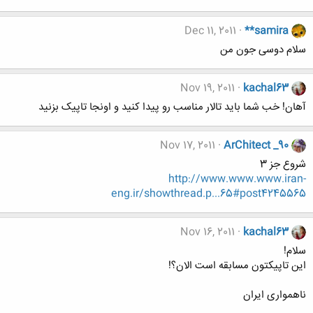
Dec 11, 2011
**samira
سلام دوسی جون من
Nov 19, 2011
kachal63
آهان! خب شما باید تالار مناسب رو پیدا کنید و اونجا تاپیک بزنید
Nov 17, 2011
ArChitect _90
شروع جز 3
http://www.www.www.iran-
eng.ir/showthread.p...65#post4245565
Nov 16, 2011
kachal63
سلام!
این تاپیکتون مسابقه است الان؟!
ناهمواری ایران