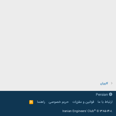
کاربران
Persian
ارتباط با ما
قوانین و مقرّرات
حریم خصوصی
راهنما
R
S
S
®
Iranian Engineers' Club
© 1385-1401.