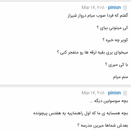
Mar 17, 2011
pinion
گفتم که فردا صوب میام درواز شیراز
کی میتونی بیای ؟
کویر چه خبره ؟
میخوای بری بقیه ترقه ها رو منفجر کنی ؟
با کی میری ؟
منم میام
Mar 17, 2011
pinion
بچه سوسولین دیگه ...
بچه همسایه ی ما که اول راهنماییه یه هفتس پیچونده
بعدش شماها میرین مدرسه ؟