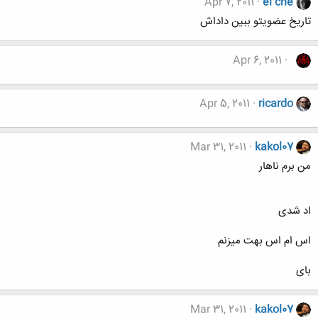
Apr 7, 2011
el che
تاریخ عضویتو ببین داداش
Apr 6, 2011
‎ ‎
Apr 5, 2011
ricardo
Mar 31, 2011
kakol07
من برم ناهار
اد شدی
اس ام اس بهت میزنم
بای
Mar 31, 2011
kakol07