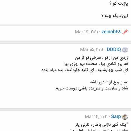
پازلت کو ؟
این دیگه چیه ؟
Mar 15, 2011
zeinab68
Mar 15, 2011
DDDIQ
زردي من از تو ، سرخي تو از من
غم برو شادي بيا ، محنت برو روزي بيا
اي شب چهارشنبه ، اي كليه جاردنده ، بده مراد بنده
غم و رنج ازت دور باشه
شاد و سلامت و سرزنده باشی دوست خوبم
Mar 14, 2011
Sarp
“یئنه گلیر نازلی باهار ، نازلی یاز
هامینین یازیسین بو ایل یاغلی یاز