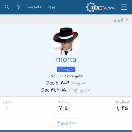
ورود
عضویت
کاربران
morta
کاربر ممتاز
عضو جدید
·
از
آنجا
عضویت
Dec 5, 2009
آخرین بازدید
Dec 31, 2015
ارسال ها
پسندها
امتیاز
0
705
1,045
پیدا کردن