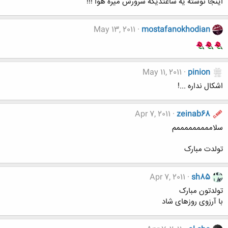
اینجا نوشته یه ساعتدیگه سرورش میره هوا !!!
May 13, 2011
mostafanokhodian
May 11, 2011
pinion
اشکال نداره ...!
Apr 7, 2011
zeinab68
سلامممممممممم
تولدت مبارک
Apr 7, 2011
sh85
تولدتون مبارک
با آرزوی روزهای شاد