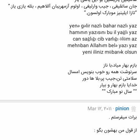
جان ساغلیغی ، جیب وارلیغی ، اولوم آزمهریبان آللاهیم ، بئله یازی یاز.”
“تازا ایلینیز موبارک اولسون.”
yenə gəlir nazlı bahar nazlı yaz
hamının yazısını bu il yağlı yaz
can sağlığı cib varlığı ölüm az
mehrıban Allahım belə yazı yaz
yeni iliniz mübarək olsun
بازم بهار میاد،با ناز
سرنوشت همه رو خوب بنویس امسال
سلامتی تن،جیب پر،بلا ها دور
خدایا بازم بهار و بیار
“” سال نو مبارک “”
Mar 12, 2011
pinion
برات میفرستم .
از قول من بهشون بگو :