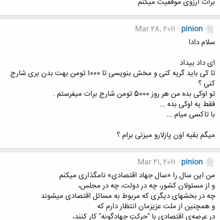
برات آرزوی موفقیت میکنم
Mar 28, 2011
pinion
سلام دادا
ای داد بیداد
تا کی باید گریه کنی و مخش بنویسی تا 1000 تومن بهت بدن بری شارج
کنی ؟
تو اوکی بده من هر روز 5000 تومن شارج برات میفرستم .
فقط یه اوکی بده ...
با تاکسی میام ...
میگم بقیه اون پازلارو میزنی برام ؟
Mar 21, 2011
pinion
من این سال را «سال جهاد اقتصادی» نامگذاری میكنم
و از مسئولان كشور، چه در دولت، چه در مجلس،
چه در بخشهای دیگری كه مربوط به مسائل اقتصادی میشوند
و همچنین از ملت عزیزمان انتظار دارم كه
در عرصه‌ی اقتصادی با "حركتِ جهادگونه" كار كنند،