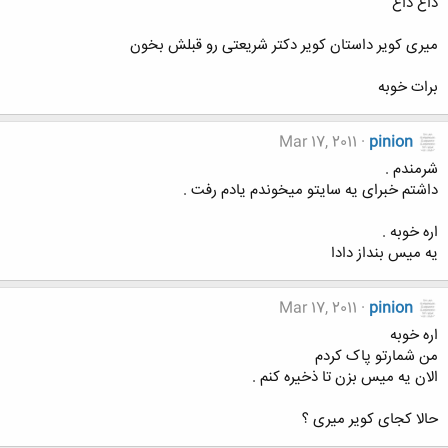
داغ داغ
میری کویر داستان کویر دکتر شریعتی رو قبلش بخون
برات خوبه
Mar 17, 2011
pinion
شرمندم .
داشتم خبرای یه سایتو میخوندم یادم رفت .
اره خوبه .
یه میس بنداز دادا
Mar 17, 2011
pinion
اره خوبه
من شمارتو پاک کردم
الان یه میس بزن تا ذخیره کنم .
حالا کجای کویر میری ؟