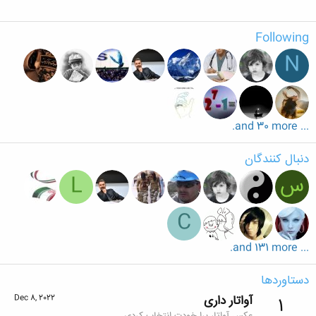
Following
N
... and 30 more.
دنبال کنندگان
س
L
C
... and 131 more.
دستاوردها
آواتار داری
Dec 8, 2022
1