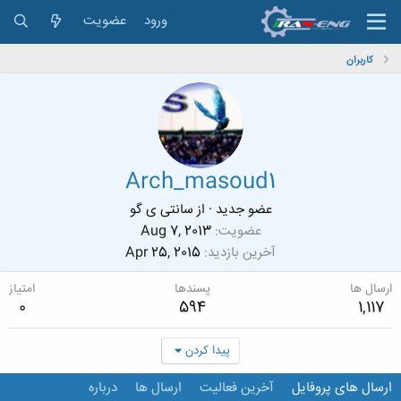
ورود
عضویت
کاربران
Arch_masoud1
عضو جدید
·
از
سانتی ی گو
عضویت
Aug 7, 2013
آخرین بازدید
Apr 25, 2015
ارسال ها
پسندها
امتیاز
0
594
1,117
پیدا کردن
ارسال های پروفایل
آخرین فعالیت
ارسال ها
درباره