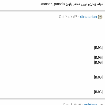
تولد بهاری ترین دختر پاییز «sanaz_panel»
Oct 20, 2014
dina arian
[IMG]
[IMG]
[IMG]
[IMG]
[IMG]