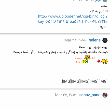
سلام
تقدیم به شما
http://www.uplooder.net/cgi-bin/dl.cgi?
key=659f84139f5fba531ffff1d004b724fe
:gol:
Mar 28, 2015
helensj
پیام نوروز این است
دوست داشته باشید و زندگی کنید ، زمان همیشه از آن شما نیست . . .
[IMG][IMG][IMG][IMG][IMG]
Mar 25, 2015
sanaz_panel