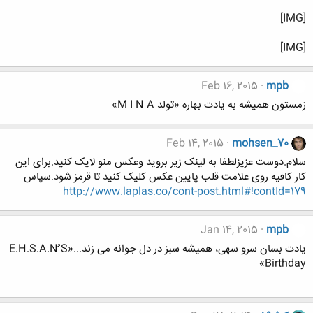
[IMG]
[IMG]
Feb 16, 2015
mpb
زمستون همیشه به یادت بهاره «تولد M I N A»
Feb 14, 2015
mohsen_70
سلام.دوست عزیزلطفا به لینک زیر بروید وعکس منو لایک کنید.برای این
کار کافیه روی علامت قلب پایین عکس کلیک کنید تا قرمز شود.سپاس
http://www.laplas.co/cont-post.html#!contId=179
Jan 14, 2015
mpb
یادت بسان سرو سهی، همیشه سبز در دل جوانه می زند...«E.H.S.A.Nُُُ S
Birthday»