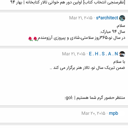
[نظرسنجی انتخاب کتاب] اولین دور هم خوانی تالار کتابخانه | بهار 94
Mar 21, 2015
s*architect
سلام.
سال 94 مبارک.
در سال نو،365روز سلامتی،شادی و پیروزی آرزومندم
Mar 21, 2015
E . H . S . A . N
با سلام
ضمن تبریک سال نو، تالار هنر برگزار می کند ..
منتظر حضور گرم شما هستیم | :gol:
Mar 20, 2015
mpb