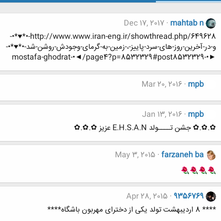
Dec 17, 2017
mahtab n
http://www.www.iran-eng.ir/showthread.php/649628-•*♥*•-
و-در-آخرین-روز-های-سرد-پاییز-،-زمین-به-گرمای-وجودش-روشن-شد-•*♥*•-
►•-mostafa-ghodrat-•◄/page4?p=8532329#post8532329
Mar 20, 2016
mpb
Jan 13, 2016
mpb
✿.✿.✿ جشن تــــولد E.H.S.A.N عزیز ✿.✿.✿
May 3, 2015
farzaneh ba
Apr 28, 2015
9356769
**** 8 اردیبهشت تولد یکی از دخترای مهربون باشگاه****