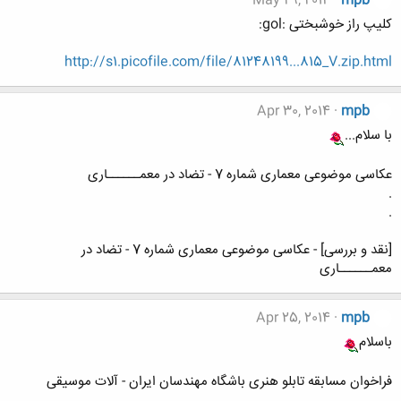
May 29, 2014
mpb
کلیپ راز خوشبختی :gol:
http://s1.picofile.com/file/81248199...815_V.zip.html
Apr 30, 2014
mpb
با سلام...
عکاسی موضوعی معماری شماره 7 - تضاد در معمــــــاری
.
.
[نقد و بررسی] - عکاسی موضوعی معماری شماره 7 - تضاد در
معمــــــاری
Apr 25, 2014
mpb
باسلام
فراخوان مسابقه تابلو هنری باشگاه مهندسان ایران - آلات موسیقی