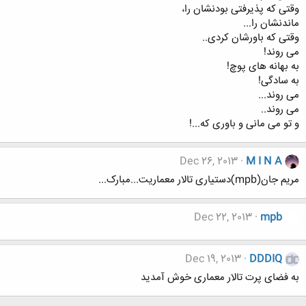
وقتی که پذیرفتی بودنشان را،
ماندنشان را...
وقتی که باورشان کردی..
می روند!
به بهانه های پوچ!
به سادگی!
می روند...
می روند..
و تو می مانی و باوری که...!
Dec 26, 2013
M I N A
مریم جان(mpb)دستیاری تالار معماریت...مبارک...
Dec 22, 2013
mpb
Dec 19, 2013
DDDIQ
به فضای پرت تالار معماری خوش آمدید