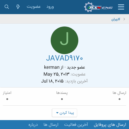
ورود
عضویت
کاربران
J
JAVAD9170
عضو جدید
·
از
kerman
عضویت
May 25, 2013
آخرین بازدید
Jul 18, 2015
ارسال ها
پسندها
امتیاز
0
0
0
پیدا کردن
ارسال های پروفایل
آخرین فعالیت
ارسال ها
درباره