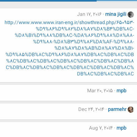
Jan 17, 2016
mina jigili
http://www.www.www.iran-eng.ir/showthread.php/650953-
%D9%86%D9%82%D8%A7%D8%B4%DB%8C-
%D8%B1%D9%88%DB%8C-%DA%86%D9%88%D8%A8-
%D9%88-%D8%B3%D9%86%DA%AF-%D9%88-
%D8%A7%D8%AB%D8%A7%D8%B1-
%D9%85%DB%8C%D9%86%D8%A7%DB%8C%DB%8C%DB
%8C%DB%8C%DB%8C%DB%8C%DB%8C%DB%8C%DB%8
C%DB%8C%DB%8C%DB%8C%DB%8C%DB%8C%DB%8C%
DB%8C%DB%8C%DB%8C
Mar 20, 2015
mpb
Dec 24, 2014
parmehr
Aug 7, 2014
mpb