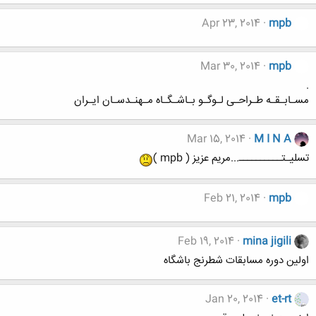
Apr 23, 2014
mpb
Mar 30, 2014
mpb
.
مسـابـقـه طـراحـی لـوگـو بـاشـگـاه مـهنـدسـان ایـران
Mar 15, 2014
M I N A
تسلیـتــــــــــ...مریم عزیز ( mpb )
Feb 21, 2014
mpb
Feb 19, 2014
mina jigili
اولین دوره مسابقات شطرنج باشگاه
Jan 20, 2014
et-rt