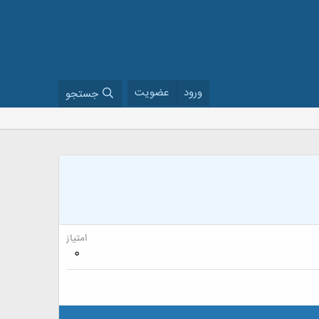
ورود
عضویت
جستجو
امتیاز
0