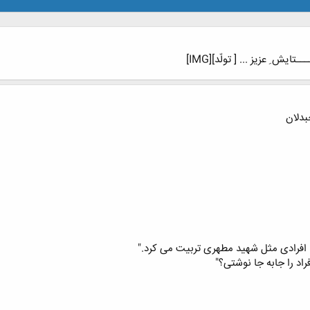
ایش ِ عزیز ... [ تولّد][IMG]
ما افرادی مثل شهید مطهری تربیت می کرد."
راد را جابه جا نوشتی؟"