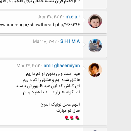
:gol:ختم قرآن دسته جمعي براي تعجيل در ظهور امام زمان (عج):gol:
Apr 30, 2012
m.e.a.r
http://www.www.www.iran-eng.ir/showthread.php/369296-بدو-بیا-تولده-گلترین
Mar 18, 2012
S H i M A
Mar 14, 2012
amir ghasemiyan
عید است ولی بدون او غم داریم
عاشق شده ایم و عشق را کم داریم
ای کـاش که این عید ظـهورش برسـد
اینـگونه هـزار عیــد با هم داریـم
اللهم عجل لولیک الفرج
سال نو مبارک