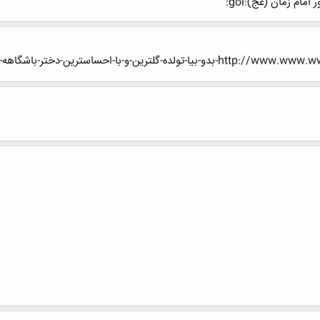
-و-با-احساسترین-دختر-باشگاهه-گل-احساس