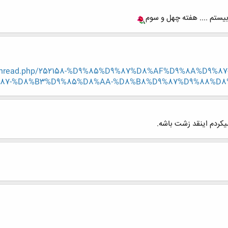
بیستم .... هفته چهل و سوم
showthread.php/252158-%D9%85%D9%87%D8%AF%D9%8A%D9%
7-%D8%B3%D9%85%D8%AA-%D8%B8%D9%87%D9%88%D8%B1/
یکردم اینقد زشت باشه.