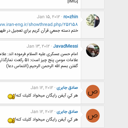
[IMG]
Jan 15, 2012
ro0zhin
http://www.www.www.iran-eng.ir/showthread.php/252158-مهديه-1-حركت-به-سم
ختم دسته جمعي قرآن كريم براي تعجيل در ظهور 
Jan 13, 2012
JavadMessi
امام حسن عسكری علیه السلام فرموده اند: علام
گفتن بسم الله الرحمن الرحیم.(التماس دعا)
صادق جابری
Jan 12, 2012
ص
هر كي آيفن رايگان ميخواد كليك كنه!
صادق جابری
Jan 12, 2012
ص
هر كي آيفن رايگان ميخواد كليك كنه!