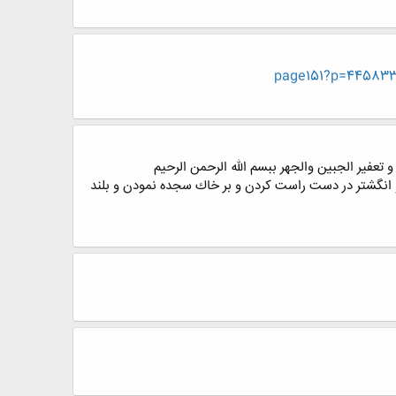
عفیر الجبین والجهر ببسم الله الرحمن الرحیم
 روز (17 ركعت نماز واجب و 34 ركعت نافله) و زیارت اربعین و انگشتر در دست راست كردن و بر خاك سجده نمودن و بلند