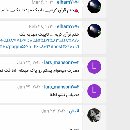
Mar 6, 2012
elham7070
ختم قرآن کریم.... تاپیک مهدیه یک.... ختم 
Feb 28, 2012
elham7070
ختم قرآن کریم ... تاپیک مهدیه یک
87-1-%D8%AD%D8%B1%D9%83%D8%AA-
page156?p=4698099#post4698099
Jan 31, 2012
lars_manson2002
L
معذرت میخوام پستم رو پاک میکنم. اما فک نم
Jan 31, 2012
lars_manson2002
L
عصبانی نشو لطفا
آتيش
Jan 23, 2012