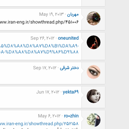
مهربان
May 19, 2013
://www.www.www.iran-eng.ir/showthread.php/451006
Sep 26, 2012
oneunited
D9%85%D8%A8%D8%A7%D8%B1%DA%A9-
-M-A-%D8%A8%D8%A7%D9%86%D9%88
دختر شرقی
Sep 17, 2012
Jun 17, 2012
yekta69
May 6, 2012
ro0zhin
http://www.www.www.iran-eng.ir/showthread.php/252158-مهد