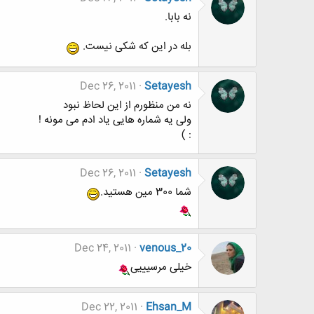
نه بابا.
بله در این که شکی نیست.
Dec 26, 2011
Setayesh
نه من منظورم از این لحاظ نبود
ولی یه شماره هایی یاد ادم می مونه !
: )
Dec 26, 2011
Setayesh
شما 300 مین هستید.
Dec 24, 2011
venous_20
خیلی مرسیییی
Dec 22, 2011
Ehsan_M