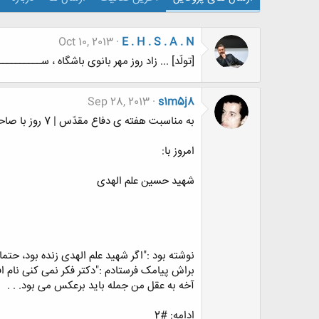
Oct 10, 2013
E . H . S . A . N
[تولّد] ... زاد روز مهر بانوی باشگاه ، ســـــــــــــت
Sep 28, 2013
s1m5j8
به مناسبت هفته ی دفاع مقدّس | 7 روز با صاحبدلان
امروز با:
شهید حسین علم الهدی
نوشته بود :"اگر شهید علم الهدی زنده بود، حت
براش پیامک فرستادم :"دکتر فکر نمی کنی نام اف
آخه به عقل من جمله باید برعکس می بود. . .
ادامه: #2