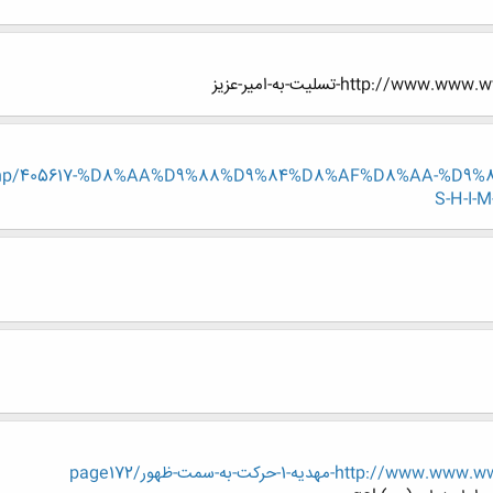
http-تسلیت-به-امیر-عزیز
read.php/405617-%D8%AA%D9%88%D9%84%D8%AF%D8%AA-%
S-H-I
يه-1-حركت-به-سمت-ظهور/page172