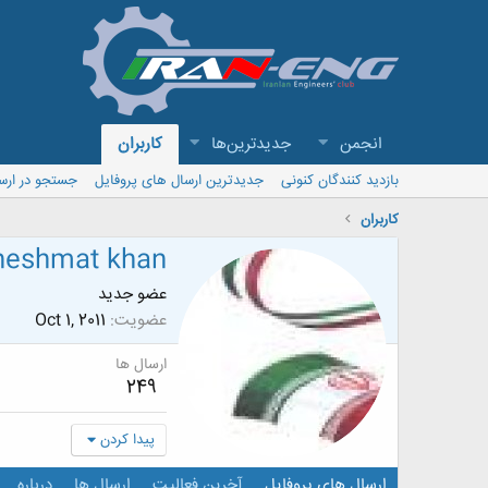
انجمن
جدیدترین‌ها
کاربران
بازدید کنندگان کنونی
جدیدترین ارسال های پروفایل
جستجو در ارس
کاربران
heshmat khan
عضو جدید
عضویت
Oct 1, 2011
ارسال ها
249
پیدا کردن
ارسال های پروفایل
آخرین فعالیت
ارسال ها
درباره