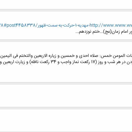
ت-ظهور/page151?p=4458338#post4458338
امام زمان(عج)...ختم نوزدهم...
ات المومن خمس: صلاه احدی و خمسین و زیاره الاربعین والتختم فی الیمین و ت
علامات مومن پنج چیز است: 51 ركعت نمازگذاردن در هر شب و