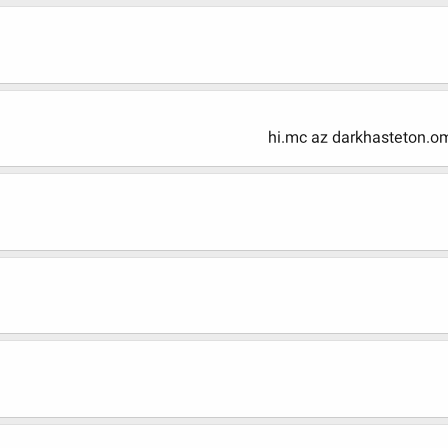
hi.mc az darkhasteton.o