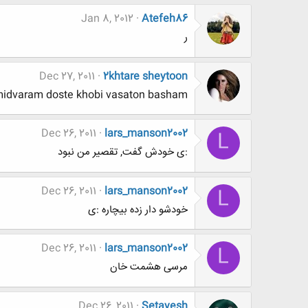
Jan 8, 2012
Atefeh86
ر
Dec 27, 2011
2khtare sheytoon
midvaram doste khobi vasaton basham
Dec 26, 2011
lars_manson2002
L
:ی خودش گفت, تقصیر من نبود
Dec 26, 2011
lars_manson2002
L
خودشو دار زده بیچاره :ی
Dec 26, 2011
lars_manson2002
L
مرسی هشمت خان
Dec 26, 2011
Setayesh