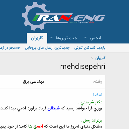
انجمن
جدیدترین‌ها
کاربران
بازدید کنندگان کنونی
جدیدترین ارسال های پروفایل
جستجو در ارس
کاربران
mehdisepehri
رشته
مهندسی برق
امضا
دکتر شريعتي :
روزي فرا خواهد رسيد که
شيطان
فرياد برآورد آدمي پيدا کنيد
برتراند رسل :
مشکل دنیای امروز ما این است که
احم
ق ها
کاملا از خود یقی