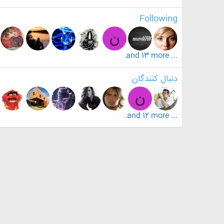
Following
ن
... and 13 more.
دنبال کنندگان
ن
... and 12 more.