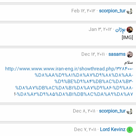
Feb 12, 2012
scorpion_tur
بوِِژان
Jan 3, 2012
[IMG]
Dec 12, 2011
sasams
سلام
http://www.www.www.iran-eng.ir/showthread.php/328400-
%D8%AA%D9%81%D8%A7%D9%88%D8%AA-
%D9%BE%D9%84%DB%8C%D8%B3-
%D8%A7%DB%8C%D8%B1%D8%A7%D9%86-%D9%88-
!
%D8%A2%D9%85%D8%B1%DB%8C%DA%A9%D8%A7-
Dec 8, 2011
scorpion_tur
Dec 7, 2011
Lord Kevinz
L