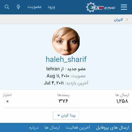
ورود
عضویت
کاربران
haleh_sharif
عضو جدید
·
از
tehran
عضویت
Aug 11, 2010
آخرین بازدید
Jul 4, 2011
ارسال ها
پسندها
امتیاز
0
376
1,258
پیدا کردن
ارسال های پروفایل
آخرین فعالیت
ارسال ها
درباره