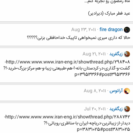
ماه رمضون رو تجربه کنم…
عید فطر مبارک (دیرادیر)
Aug 23, 2011
fire dragon
حالا که داری میری نمیخواهی تاپیک خداحافظی بزنی؟؟؟؟؟
زيگفريد
Aug 21, 2011
http://www.www.www.iran-eng.ir/showthread.php/298408-
گشت-و-گذاری-در-کردستان-بانه-!-هم-طبیعتی-زیبا-و-هم-مرکز-بزرگ-خرید-!?
p=3953366#post3953366
آرانوس
Aug 8, 2011
زيگفريد
Jul 20, 2011
http://www.www.www.iran-eng.ir/showthread.php/288742-
دیدار-از-زیباترین-دریاچه-ایران-با-مناظری-رویائی-!?
p=3831025#post3831025