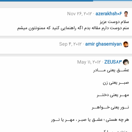
Nov 26, 2012
azerakhsh06
سلام دوست عزیز
منم دوست دارم مقاله بدم اگه راهنمایی کنید که ممنونتون میشم
Sep 4, 2012
amir ghasemiyan
May 11, 2012
ZEUS83
عشــق یعنی مـــادر
صبــر یعنی زن
مهــر یعنی دختــر
نــور یعنی خــواهــر
هر چه هستی ؛ عشـق یا صبـر ، مهــر یا نــور