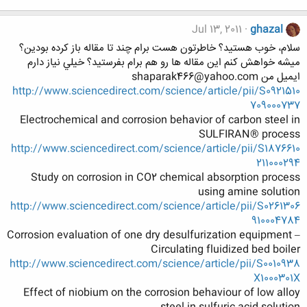
Jul 13, 2011
ghazal
سلام، خوب هستيد؟ خاطرتون هست برام چند تا مقاله باز كرده بودين؟
ميشه خواهش كنم اين مقاله ها رو هم برام بفرستيد؟ خيلي نياز دارم
ايميل من shaparak466@yahoo.com
http://www.sciencedirect.com/science/article/pii/S0921510
709000737
Electrochemical and corrosion behavior of carbon steel in
SULFIRAN® process
http://www.sciencedirect.com/science/article/pii/S1876610
211000294
Study on corrosion in CO2 chemical absorption process
using amine solution
http://www.sciencedirect.com/science/article/pii/S0261306
910004784
Corrosion evaluation of one dry desulfurization equipment –
Circulating fluidized bed boiler
http://www.sciencedirect.com/science/article/pii/S0010938
X1000301X
Effect of niobium on the corrosion behaviour of low alloy