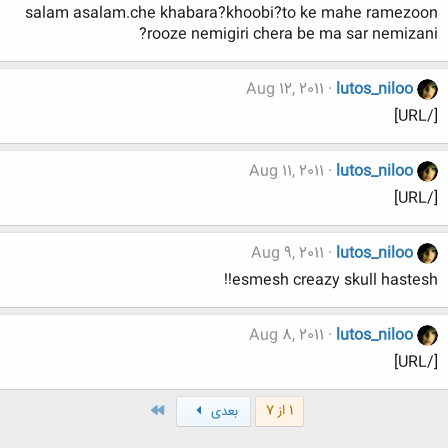
salam asalam.che khabara?khoobi?to ke mahe ramezoon
rooze nemigiri chera be ma sar nemizani?
Aug 12, 2011
lutos_niloo
[/URL]
Aug 11, 2011
lutos_niloo
[/URL]
Aug 9, 2011
lutos_niloo
esmesh creazy skull hastesh!!
Aug 8, 2011
lutos_niloo
[/URL]
آخر
1 از 7
بعدی