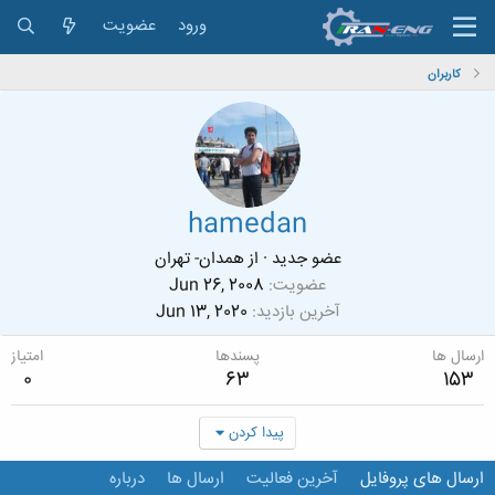
ورود
عضویت
کاربران
hamedan
عضو جدید
·
از
همدان- تهران
عضویت
Jun 26, 2008
آخرین بازدید
Jun 13, 2020
ارسال ها
پسندها
امتیاز
0
63
153
پیدا کردن
ارسال های پروفایل
آخرین فعالیت
ارسال ها
درباره