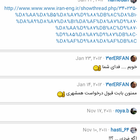
Jan 23, 2012
hamedan
http://www.www.www.iran-eng.ir/showthread.php/340235-
%D8%AA%D8%B5%D8%A7%D9%88%DB%8C%D8%B1-
%DA%A9%D8%A7%D8%B1%DA%AF%D8%A7%D9%87-
%D8%AA%D9%87%DB%8C%D9%87-
%D9%85%D8%A7%D9%87%DB%8C-
%D8%AF%D9%88%D8%AF%DB%8C
Jan 23, 2012
3erERFAN
خوبم .... فدای شما
Jan 14, 2012
3erERFAN
ممنون بابت قبول درخواست همشهری
Nov 17, 2011
roya.b
Nov 10, 2011
hasti_64
اگه مَردی ... ؟!!