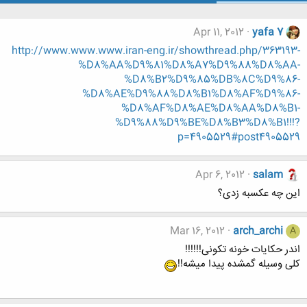
Apr 11, 2012
yafa 7
http://www.www.www.iran-eng.ir/showthread.php/363193-
%D8%AA%D9%81%D8%A7%D9%88%D8%AA-
%D8%B2%D9%85%DB%8C%D9%86-
%D8%AE%D9%88%D8%B1%D8%AF%D9%86-
%D8%AF%D8%AE%D8%AA%D8%B1-
%D9%88%D9%BE%D8%B3%D8%B1!!!?
p=4905529#post4905529
Apr 6, 2012
salam
این چه عکسبه زدی؟
Mar 16, 2012
arch_archi
A
اندر حکایات خونه تکونی!!!!!!
کلی وسیله گمشده پیدا میشه!!