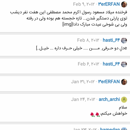
Feb 9, 2012
3erERFAN
فرخنده میلاد مسعود رسول اکرم محمد مصطفی این هفت نفر دیشب
توی پارتی دستگیر شدن... تازه خجسته هم بوده ولی در رفته
ولی بی شوخی عیدت مبارک دادا[img]
Feb 8, 2012
hasti_64
eدلِ دو حـرفی ِ مـــن .... خیلی حـرف داره ... خیـل..]
Feb 6, 2012
hasti_64
Jan 31, 2012
3erERFAN
Jan 24, 2012
arch_archi
A
سلام
خواهش میکنم،