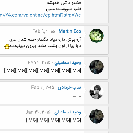
عشقو باشی همیشه
قلب قلبووست منیی
e.3875.com/valentine/ep.html?stra=We
Feb 9, 2015
Martin Eco
آره بوش داره میاد مگسام جمع شدن :دی
بابا بیا از اون پشت مشتا بیرون ببینیمت
وحيد اسماعيلي
Feb 4, 2015
[IMG][IMG][IMG][IMG][IMG][IMG][IMG]
نقاب خردادی
Feb 3, 2015
.......
وحيد اسماعيلي
Jan 30, 2015
[IMG][IMG][IMG][IMG][IMG]