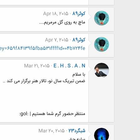
کوثر89
Apr 18, 2015
ماچ به روی گل مرمریم....
کوثر89
Apr 7, 2015
?key=659f84139f5fba531ffff1d004b724fe
Mar 21, 2015
E . H . S . A . N
با سلام
ضمن تبریک سال نو، تالار هنر برگزار می کند ..
منتظر حضور گرم شما هستیم | :gol:
شبگرد23
Mar 20, 2015
سایه حق