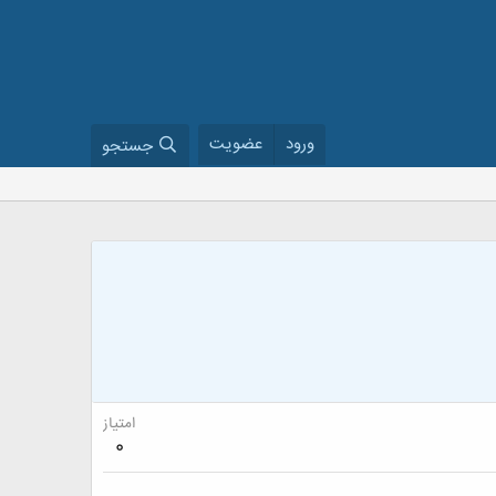
ورود
عضویت
جستجو
امتیاز
0