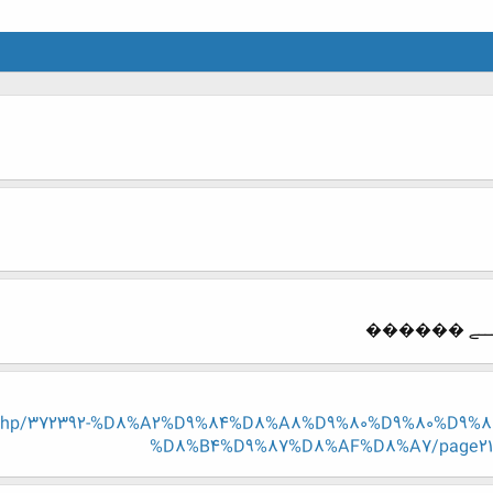
یـــــے ������
hread.php/372392-%D8%A2%D9%84%D8%A8%D9%80%D9%80%D
%D8%B4%D9%87%D8%AF%D8%A7/page21?p=