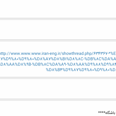
http://www.www.www.iran-eng.ir/showthread.php/634367
7%D9%80%D9%80%D8%A7%D8%B1%D8%8C-%DB%8C%DA%A
D8%AA%D8%9B-%DB%8C%DA%A9-%D8%AA%D9%88%D9%8
%D8%B4%D9%87%D9%80%D9%80%D