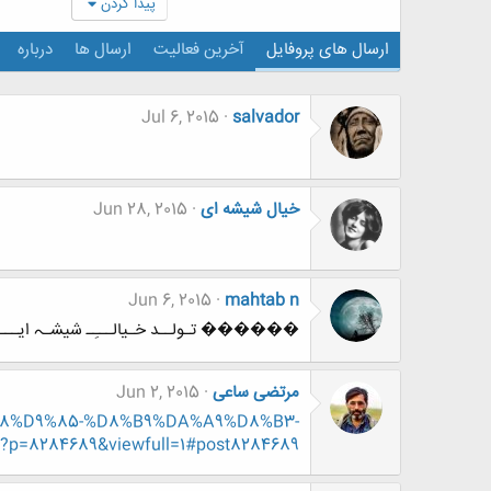
پیدا کردن
ارسال های پروفایل
آخرین فعالیت
ارسال ها
درباره
Jul 6, 2015
salvador
خیال شیشه ای
Jun 28, 2015
Jun 6, 2015
mahtab n
������ تـولــد خـیالـــِـ شیشـہ ا
مرتضی ساعی
Jun 2, 2015
9%88%D9%85-%D8%B9%DA%A9%D8%B3-
8284689&viewfull=1#post8284689