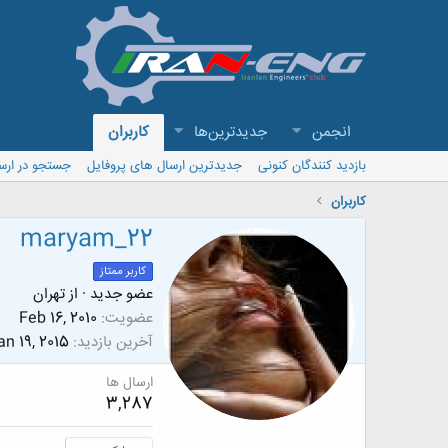
انجمن
جدیدترین‌ها
کاربران
بازدید کنندگان کنونی
جدیدترین ارسال های پروفایل
جستجو در ارس
کاربران
maryam_22
کاربر ممتاز
عضو جدید
·
از
تهران
عضویت
Feb 16, 2010
آخرین بازدید
an 19, 2015
ارسال ها
3,287