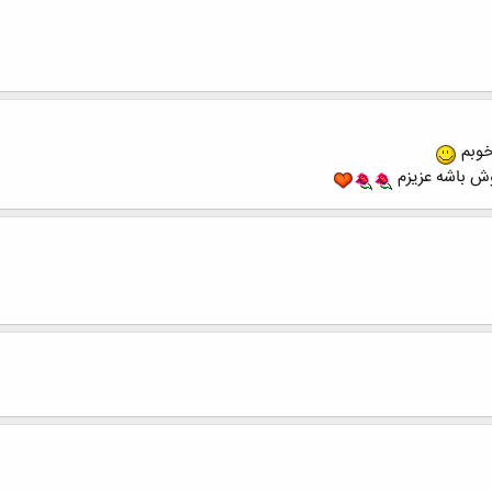
خوبم
وش باشه عزیزم