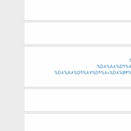
%D8%A8%D9%8
%D8%A8%D9%87%D9%80%D8%B4%