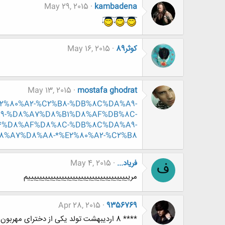
May 29, 2015
kambadena
کوثر89
May 16, 2015
May 13, 2015
mostafa ghodrat
-*%E2%80%A2-%C2%B8-%DB%8C%DA%A9-
9-%D8%A7%D8%B1%D8%AF%DB%8C-
4%D8%AF%D8%8C-%DB%8C%DA%A9-
8%A7%D8%A8-*%E2%80%A2-%C2%B8
فریاد...
May 4, 2015
ف
مریییییییییییییییییییییییییییییییییییییم
Apr 28, 2015
9356769
**** 8 اردیبهشت تولد یکی از دخترای مهربون باشگاه****