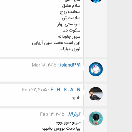
سلام عشق
سعادت روح
سلامت تن
سرمستی بهار
سکوت دعا
سرور جاودانه
این است هفت سین آریایی
نوروز مبارک…
Mar 18, 2015
island1991
Feb 22, 2015
E . H . S . A . N
:gol:
کوثر89
Feb 13, 2015
جونو جوونووم
بیا دمت بووس بشههه