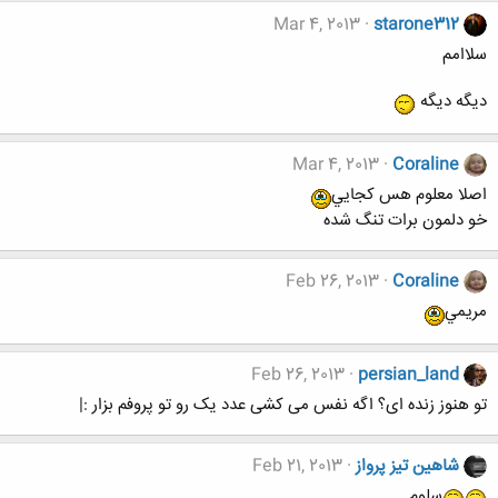
Mar 4, 2013
starone312
سلاامم
دیگه دیگه
Mar 4, 2013
Coraline
اصلا معلوم هس كجايي
خو دلمون برات تنگ شده
Feb 26, 2013
Coraline
مريمي
Feb 26, 2013
persian_land
تو هنوز زنده ای؟ اگه نفس می کشی عدد یک رو تو پروفم بزار :|
شاهین تیز پرواز
Feb 21, 2013
سلوم