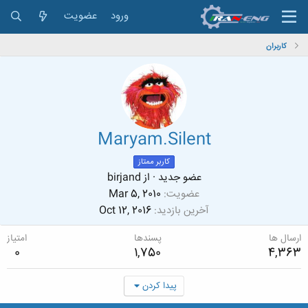
ورود
عضویت
کاربران
Maryam.Silent
کاربر ممتاز
عضو جدید
·
از
birjand
عضویت
Mar 5, 2010
آخرین بازدید
Oct 12, 2016
ارسال ها
پسندها
امتیاز
0
1,750
4,363
پیدا کردن