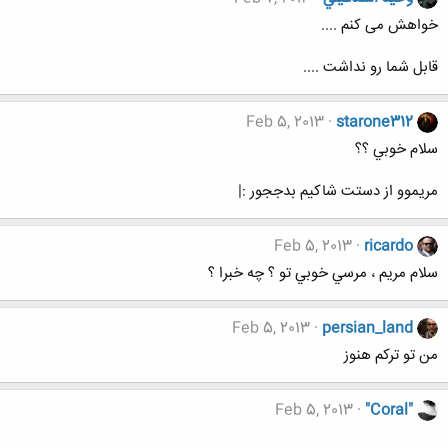
خواهش می کنم ....
قابل شما رو نداشت ....
Feb 5, 2013
starone312
سلام خوبي ؟؟
مريموو از دستت شاكيم بدججور :|‌
Feb 5, 2013
ricardo
سلام مريم ، مرسي خوبي تو ؟ چه خبرا ؟
Feb 5, 2013
persian_land
من تو ترکم هنوز
Feb 5, 2013
"Coral"