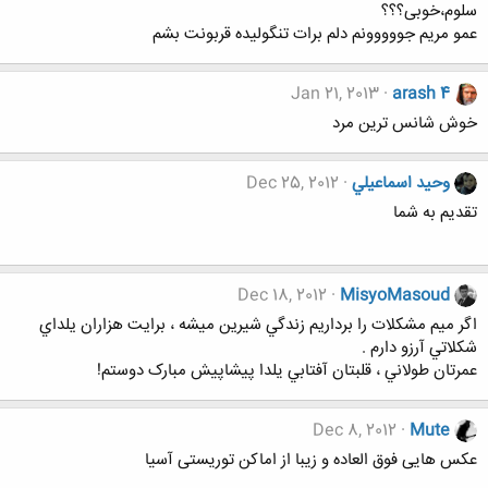
سلوم،خوبی؟؟؟
عمو مریم جووووونم دلم برات تنگولیده قربونت بشم
Jan 21, 2013
arash 4
خوش شانس ترین مرد
وحيد اسماعيلي
Dec 25, 2012
تقدیم به شما
Dec 18, 2012
MisyoMasoud
اگر ميم مشكلات را برداريم زندگي شيرين ميشه ، برايت هزاران يلداي
شكلاتي آرزو دارم .
عمرتان طولاني ، قلبتان آفتابي یلدا پیشاپیش مبارک دوستم!
Dec 8, 2012
Mute
عکس هایی فوق العاده و زیبا از اماکن توریستی آسیا