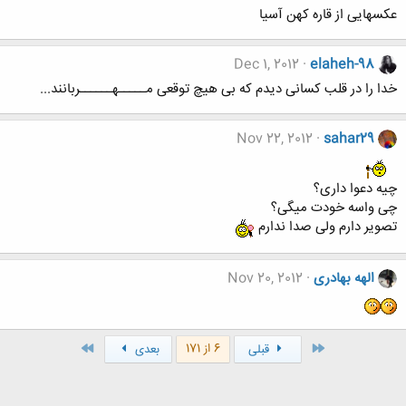
عکسهایی از قاره کهن آسیا
Dec 1, 2012
elaheh-98
خدا را در قلب کسانی دیدم که بی هیچ توقعی مـــــهــــــربانند...
Nov 22, 2012
sahar29
چیه دعوا داری؟
چی واسه خودت میگی؟
تصویر دارم ولی صدا ندارم
الهه بهادری
Nov 20, 2012
اول
آخر
6 از 171
قبلی
بعدی