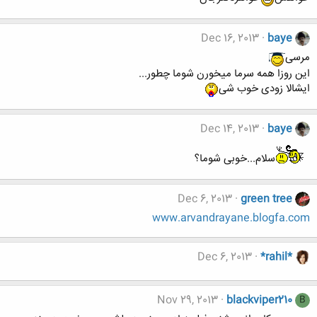
Dec 16, 2013
baye
مرسی
این روزا همه سرما میخورن شوما چطور...
ایشالا زودی خوب شی
Dec 14, 2013
baye
سلام...خوبی شوما؟
Dec 6, 2013
green tree
www.arvandrayane.blogfa.com
Dec 6, 2013
*rahil*
Nov 29, 2013
blackviper210
B