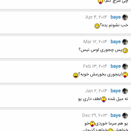
چی سرچ کنم؟
Apr 4, 2014
baye
خب نشونم بده؟
Mar 12, 2014
baye
پس چجوری لوس نیس؟
Feb 13, 2014
baye
اینجوری بخورمش خوبه؟
Jan 2, 2014
baye
نه میل شده
لطف داری یو
Dec 29, 2013
baye
یو هم سرما خوردی
خو
خواهش
خواهردکترجان