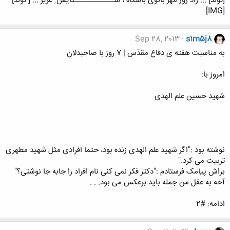
[تولّد] ... زاد روز مهر بانوی باشگاه ، ســـــــــــــتایش ِ عزیز ... [ تولّد]
[IMG]
Sep 28, 2013
s1m5j8
به مناسبت هفته ی دفاع مقدّس | 7 روز با صاحبدلان
امروز با:
شهید حسین علم الهدی
نوشته بود :"اگر شهید علم الهدی زنده بود، حتما افرادی مثل شهید مطهری
تربیت می کرد."
براش پیامک فرستادم :"دکتر فکر نمی کنی نام افراد را جابه جا نوشتی؟"
آخه به عقل من جمله باید برعکس می بود. . .
ادامه: #2