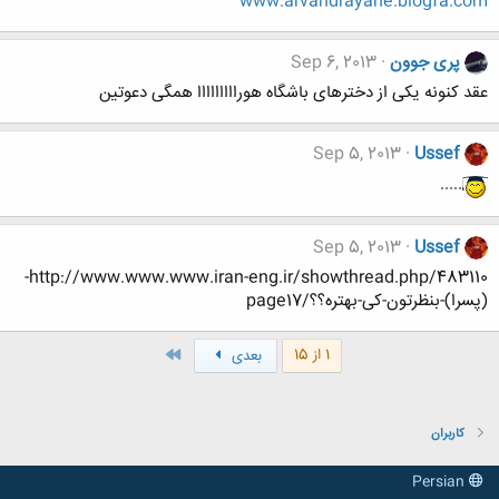
www.arvandrayane.blogfa.com
پری جوون
Sep 6, 2013
عقد کنونه یکی از دخترهای باشگاه هورااااااااا همگی دعوتین
Sep 5, 2013
Ussef
.....
Sep 5, 2013
Ussef
http://www.www.www.iran-eng.ir/showthread.php/483110-
(پسرا)-بنظرتون-کی-بهتره؟؟/page17
آخر
1 از 15
بعدی
کاربران
Persian