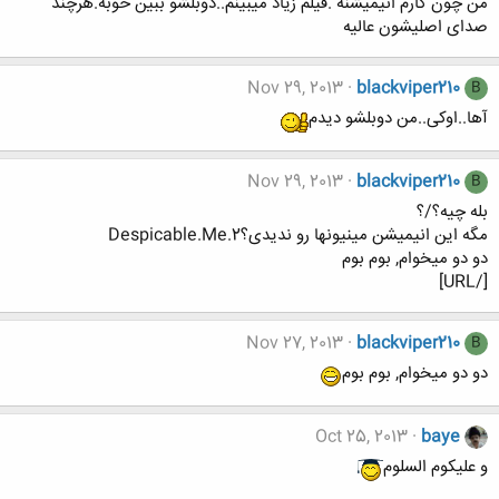
من چون کارم انیمیشنه .فیلم زیاد میبینم..دوبلشو ببین خوبه.هرچند
صدای اصلیشون عالیه
Nov 29, 2013
blackviper210
B
آها..اوکی..من دوبلشو دیدم
Nov 29, 2013
blackviper210
B
بله چیه؟/؟
مگه این انیمیشن مینیونها رو ندیدی؟Despicable.Me.2
دو دو میخوام, بوم بوم
[/URL]
Nov 27, 2013
blackviper210
B
دو دو میخوام, بوم بوم
Oct 25, 2013
baye
و علیکوم السلوم