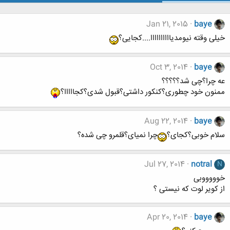
Jan 21, 2015
baye
خیلی وقته نیومدیاااااااااا....کجایی؟
Oct 3, 2014
baye
عه چرا؟چی شد؟؟؟؟؟
ممنون خود چطوری؟کنکور داشتی؟قبول شدی؟کجااااا؟
Aug 22, 2014
baye
سلام خوبی؟کجای؟
چرا نمیای؟قلمرو چی شده؟
Jul 27, 2014
notral
N
خوووووبی
از کویر لوت که نیستی ؟
Apr 20, 2014
baye