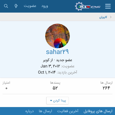
ورود
عضویت
کاربران
sahar29
عضو جدید
·
از
کویر
عضویت
Jan 3, 2012
آخرین بازدید
Oct 1, 2014
ارسال ها
پسندها
امتیاز
0
52
264
پیدا کردن
ارسال های پروفایل
آخرین فعالیت
ارسال ها
درباره