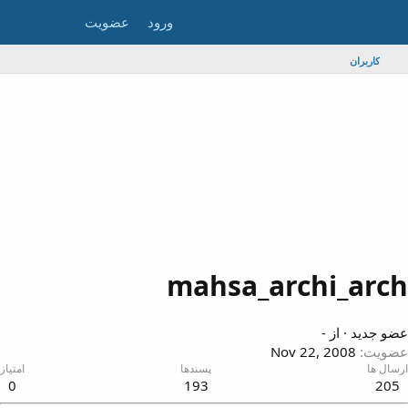
ورود
عضویت
کاربران
mahsa_archi_arc
ضو جدید
·
از
-
ضویت
Nov 22, 2008
رسال ها
پسندها
امتیاز
0
193
205