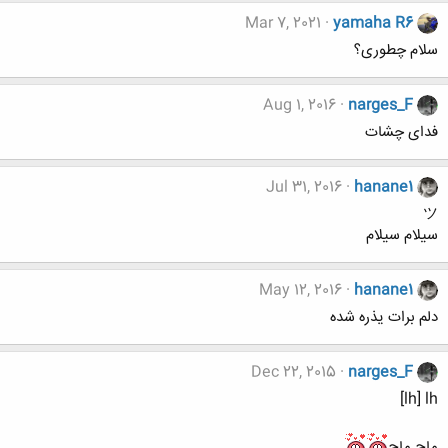
Mar 7, 2021
yamaha R6
سلام چطوری؟
Aug 1, 2016
narges_F
فدای چشات
Jul 31, 2016
hanane1
‌‌ツ
سیلام سیلام
May 12, 2016
hanane1
دلم برات یذره شده
Dec 22, 2015
narges_F
lh] lh]
ماچ ماچ