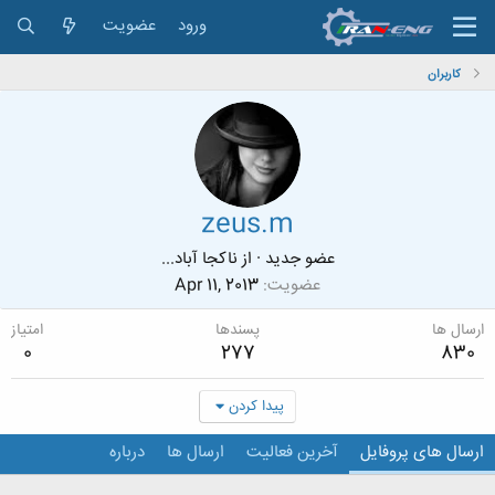
ورود
عضویت
کاربران
zeus.m
عضو جدید
·
از
ناکجا آباد...
عضویت
Apr 11, 2013
ارسال ها
پسندها
امتیاز
0
277
830
پیدا کردن
ارسال های پروفایل
آخرین فعالیت
ارسال ها
درباره