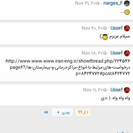
Nov 21, 2015
narges_F
...
Nov 20, 2015
Ussef
سیلام عزیزم
)
Nov 18, 2015
Ussef
http://www.www.www.iran-eng.ir/showthread.php/224546-
درخواست-های-مرتبط-با-انواع-مراکز-درمانی-و-بیمارستان-ها/page6?
p=8424772#post8424772
Nov 11, 2015
Ussef
واه واه واه :| :دی
آخر
1 از 99
بعدی