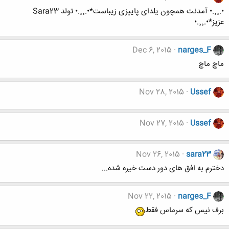
•.¸¸.• آمدنت همچون یلدای پاییزی زیباست*•.¸¸.• تولد Sara23
عزیز*•.¸¸.•
Dec 6, 2015
narges_F
ماچ ماچ
Nov 28, 2015
Ussef
Nov 27, 2015
Ussef
Nov 26, 2015
sara23
دخترم به افق های دور دست خیره شده...
Nov 22, 2015
narges_F
برف نیس که سرماس فقط