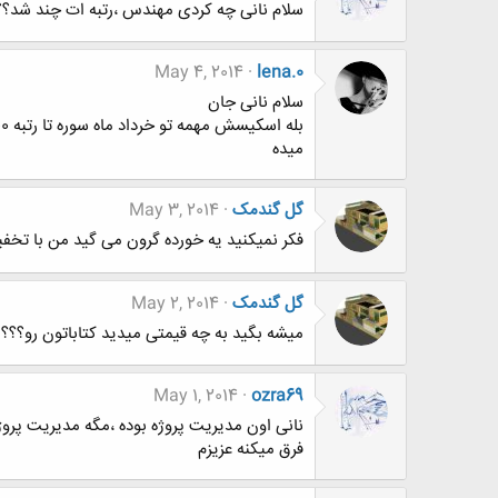
سلام نانی چه کردی مهندس ،رتبه ات چند شد؟؟
May 4, 2014
lena.0
سلام نانی جان
میده
گل گندمک
May 3, 2014
فکر نمیکنید یه خورده گرون می گید من با تخفیفی که تو نمایشگاه کتاب م
گل گندمک
May 2, 2014
میشه بگید به چه قیمتی میدید کتاباتون رو؟؟؟
May 1, 2014
ozra69
فرق میکنه عزیزم