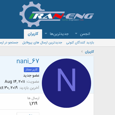
انجمن
جدیدترین‌ها
کاربران
بازدید کنندگان کنونی
جدیدترین ارسال های پروفایل
جستجو در ارس
کاربران
nani_67
N
کاربر ممتاز
عضو جدید
عضویت
Aug 14, 2011
آخرین بازدید
ct 30, 2019
ارسال ها
1,219