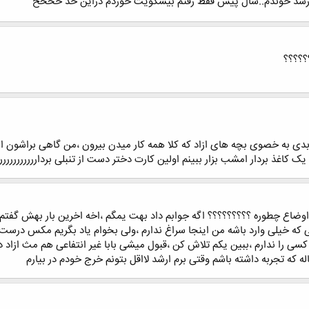
 ارشد خوندم..سال پیش فقط رفتم بیسکویت خوردم دراین حد حححح
؟؟؟؟؟
ام بدی به خصوی بچه های ازاد که کلا همه کار میدن بیرون ،من گاهی براش
کاغذ بردار امشب بزار ببینم اولین کارت دختر دست از تنبلی بردارررررررررررر
 اوضاع چطوره ؟؟؟؟؟؟؟؟؟ اگه جوابم داد بهت یمگم ،اخه اخرین بار بهش گ
 خیلی وارد باشه من اینجا سراغ ندارم ،ولی بخوام یاد بگریم مکس درست د
سی را ندارم ،ببین یکم تلاش کن ،قبول میشی بابا غیر انتفاعی هم مث ازاد 
اله که تجربه داشته باشم وقتی برم ارشد لااقل بتونم خرج خودم در بیارم