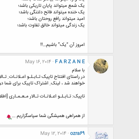
یک شمع میتواند پایان تاریکی باشد؛
یک خنده میتواند فاتح دلتنگی باشد؛
امید میتواند رافع روحتان باشد؛
یک زندگی میتواند خالق تفاوت باشد؛
امروز آن “یک” باشیم…!!
May 16, 2014
F A R Z A N E
با سلام
در راستای افتتاح تاپیک تـابـلـو اعـلانـات ِ تـال
خواهند شد ، لینک ِ اشتراک تاپیک برای شما دو
تاپیک: تـابـلـو اعـلانـات تـالار مـعـمـاری [اطل
از همراهی همیشگی شما سپاسگزاریم ...
May 12, 2014
ozra69