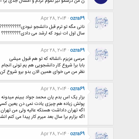
ن من درسمو تیر تموم کردم و امسال جدی برا
Apr 28, 2014
ozra69
نانی مگه تو ترم قبل دانشجو نبودی؟؟؟؟؟؟؟؟؟؟
سال اول ات نبود که ارشد می دادی؟؟؟؟؟؟؟؟؟
Apr 28, 2014
ozra69
مرسی عزیزم ،انشاله که تو هم قبول میشی
بابا برا شروع کار دانشجویی هم یم تونی انج
نظر من می خوای همین الان بدو برو شروع کن یک 
Apr 28, 2014
ozra69
بزار یک اس بدم یان محمد جواد ببینم میدونه
پولش زیاده هم چیزی یادت نمی دن یعین کسی که
اگه تهران داداشت هستکه عالیه ولی من تهران ک
اگه بزارم برا سال بعد میرم کار پیدا می کنم انش
Apr 28, 2014
ozra69