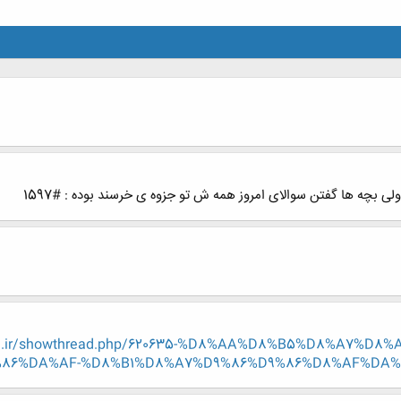
ی بچه ها گفتن سوالای امروز همه ش تو جزوه ی خرسند بوده : #1597
eng.ir/showthread.php/620635-%D8%AA%D8%B5%D8%A7%D
86%DA%AF-%D8%B1%D8%A7%D9%86%D9%86%D8%AF%DA%AF