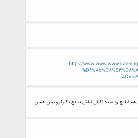
http://www.www.www.iran-
%D9%85%D8%B3%D8%A
%D8%A
لاعات فردی هم نتایج رو میده نگران نباش نتایج دکترا رو ببین همین