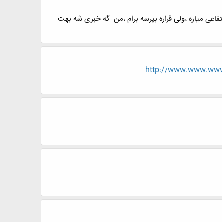
ن به هم کلاسی ام اس دادم گفتش مال معماری نمی دونه فقط مال خودش میدونه که تا رتبه زیر 200غیر انتفاعی میاره ،ولی قراره بپرسه برام ،من اگه خبری شه بهت
http://www.www.w