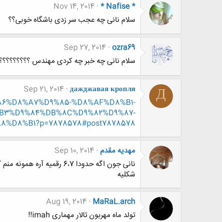
Nov 14, 2014
* Nafise *
سلام نانی چه عجب سر زدی باشگاه خوبی؟؟
Sep 27, 2014
ozra69
سلام نانی چه خبر چه کردی مهندس ؟؟؟؟؟؟؟؟
Sep 21, 2014
дажджавая кропля
Д
D9%86%D8%A7%D9%85-%D8%AF%D8%B1-
B3%D9%84%DB%8C%D9%82%D9%87-
%D8%B1?p=7878578#post7878578
مهديه مقدم
Sep 10, 2014
نانی جون اگه حدودا 6،7 رق
شکلیه
Aug 19, 2014
MaRaL.arch
تولد ماه مهربون تالار مهماری imah!!