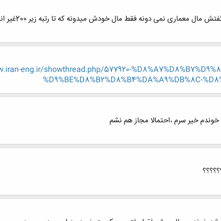
سلام نانی جون م
ww.iran-eng.ir/showthread.php/577920-%D8%A7%D8%B7%
%D9%BE%D8%B2%D8%B4%DA%A9%DB%8C-%D8
وندم خیر سرم ،احتمالا مجاز هم نشم
؟؟؟؟؟