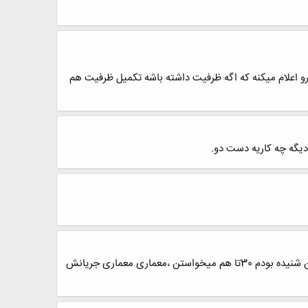
 توجه به اسکیس قبولی رو اعلام میکنه که اگه ظرفیت داشته باشه تکمیل ظرفیت هم
نانی اون مدیریت پروژه بوده ،مگه مدیریت پروژه خودش توی دولتی چند تا میخوان نهایتش شبانه و روزانه بشه 50تا تازه من شنیده بودم 30تا هم میخواستن ،معماری معماری جریانش