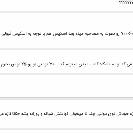
؟؟؟؟؟؟
بله اسکیسش مهمه تو خرداد ماه سوره تا رتبه 600-700 رو دعوت به مصاحبه میده بعد اسکیس هم با
یدن میتونم کتاب 30 تومنی نو رو 25 تومن بخرم دیگه چه کاریه دست دو.