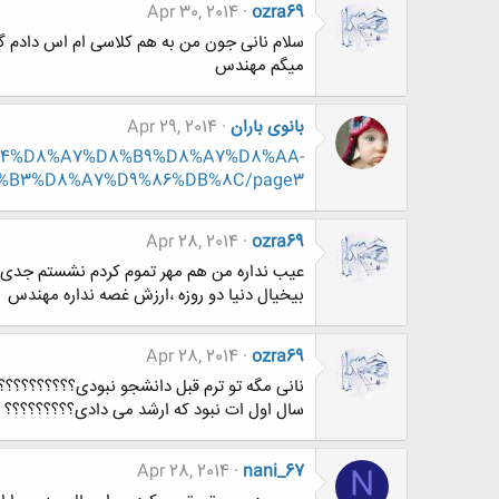
Apr 30, 2014
ozra69
میگم مهندس
بانوی باران
Apr 29, 2014
D9%84%D8%A7%D8%B9%D8%A7%D8%AA-
%B3%D8%A7%D9%86%DB%8C/page3
Apr 28, 2014
ozra69
عیب نداره من هم مهر تموم کردم نشستم جدی خ
بیخیال دنیا دو روزه ،ارزش غصه نداره مهندس
Apr 28, 2014
ozra69
نانی مگه تو ترم قبل دانشجو نبودی؟؟؟؟؟؟؟؟؟؟
سال اول ات نبود که ارشد می دادی؟؟؟؟؟؟؟؟؟
Apr 28, 2014
nani_67
N