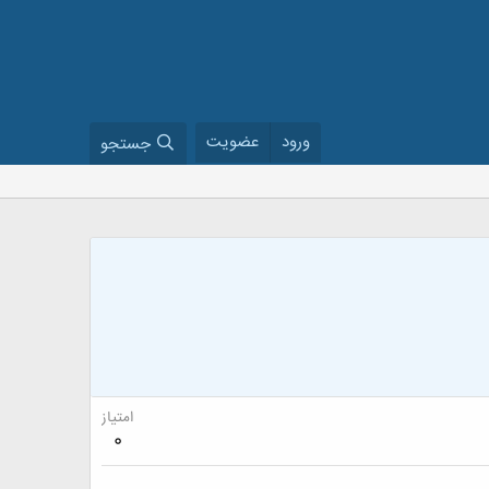
ورود
عضویت
جستجو
امتیاز
0