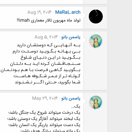
Aug 19, 2014
MaRaL.arch
تولد ماه مهربون تالار معماری imah!!
یاسمن بانو
Aug 5, 2014
بــه آنـهـایــی کـه دوستشـان دارید
بــی بـهـانـه بـگـویـید دوسـتـت دارم
بــگـویـید در ایـن دنـیـای شـلوغ
ســنـجـاقـشـان کـرده ایـد بــه دلـتـان
بــگویـید گـاهـی فـرصت بـا هـم بـودنـمـان
کـوتـاه تـر از عـمـر شـکـوفه هـاســت
شـما بگویید، حــَتی اگـــر نـشـنـوند
یاسمن بانو
May 29, 2014
یک…
یک درخت میتواند شروع یک جنگل باشد؛
یک لبخند میتواند آغازگر یک دوستی باشد؛
یک دست میتواند یاریگر یک انسان باشد؛
یک واژه میتواند بیانگر هدف باشد؛