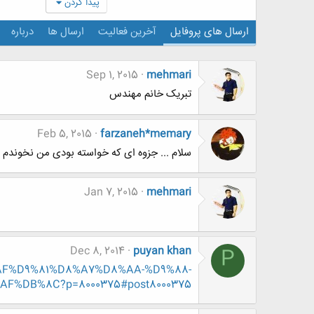
پیدا کردن
ارسال های پروفایل
آخرین فعالیت
ارسال ها
درباره
Sep 1, 2015
mehmari
تبریک خانم مهندس
Feb 5, 2015
farzaneh*memary
سلام ... جزوه ای که خواسته بودی من نخوندم ول
Jan 7, 2015
mehmari
Dec 8, 2014
puyan khan
P
8%AF%D9%81%D8%A7%D8%AA-%D9%88-
%DB%8C?p=8000375#post8000375