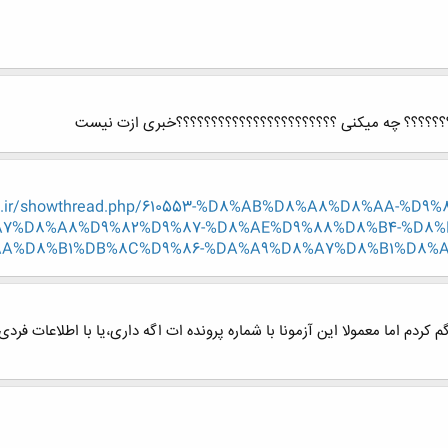
؟؟؟؟؟؟؟ چه میکنی ؟؟؟؟؟؟؟؟؟؟؟؟؟؟؟؟؟؟؟؟؟؟؟خبری ازت نیست
eng.ir/showthread.php/610553-%D8%AB%D8%A8%D8%AA-%
7%D8%A8%D9%82%D9%87-%D8%AE%D9%88%D8%B4-%D8%
A%D8%B1%DB%8C%D9%86-%DA%A9%D8%A7%D8%B1%D8%A8
میه آره همونه منم گم کردم اما معمولا این آزمونا با شماره پرونده ات اگه داری،یا با اط