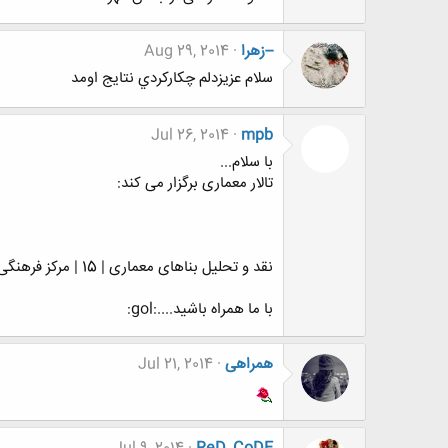
--زهرا
Aug 29, 2014
سلام عزيزدلم چكاركردي نتايج اومد
Jul 26, 2014
mpb
با سلام...
تالار معماری برگزار می کند:
نقد و تحلیل بناهای معماری | 15 | مرکز فرهنگی حیدر علی اف
با ما همراه باشید....:gol:
همراهی
Jul 21, 2014