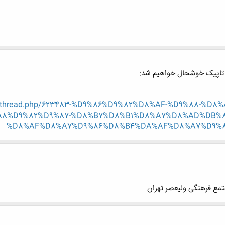
ن تاپیک خوشحال خواهیم شد:
showthread.php/623483-%D9%86%D9%82%D8%AF-%D9%88-%
8%D9%82%D9%87-%D8%B7%D8%B1%D8%A7%D8%AD%DB%8
%D8%AF%D8%A7%D9%86%D8%B4%DA%AF%D8%A7%D9%8