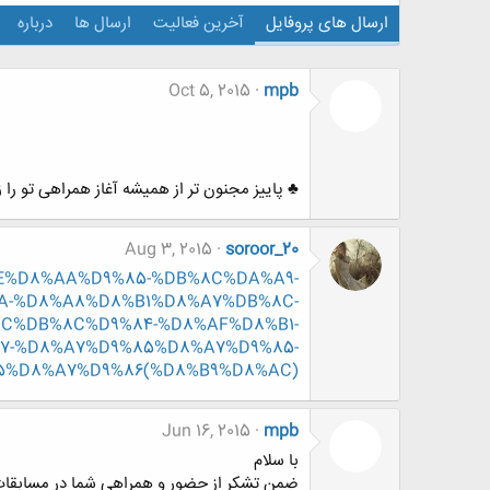
ارسال های پروفایل
آخرین فعالیت
ارسال ها
درباره
Oct 5, 2015
mpb
♣ پاییز مجنون تر از همیشه آغاز همراهی تو را 
Aug 3, 2015
soroor_20
8%AE%D8%AA%D9%85-%DB%8C%DA%A9-
A-%D8%A8%D8%B1%D8%A7%DB%8C-
C%DB%8C%D9%84-%D8%AF%D8%B1-
7-%D8%A7%D9%85%D8%A7%D9%85-
5%D8%A7%D9%86(%D8%B9%D8%AC)
Jun 16, 2015
mpb
با سلام
ضمن تشکر از حضور و همراهی شما در مسابقا