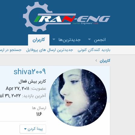
انجمن
جدیدترین‌ها
کاربران
بازدید کنندگان کنونی
جدیدترین ارسال های پروفایل
جستجو در ارس
کاربران
shiva2009
کاربر بیش فعال
عضویت
Apr 27, 2011
آخرین بازدید
ul 31, 2022
ارسال ها
116
پیدا کردن