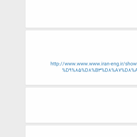
http://www.www.www.iran-eng.ir/
%D9%85%D8%B3%D8%A7%D8%A