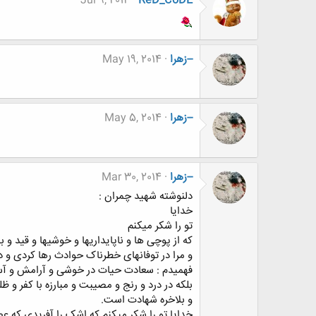
Jul 9, 2014
ReD_CoDE
--زهرا
May 19, 2014
--زهرا
May 5, 2014
--زهرا
Mar 30, 2014
دلنوشته شهید چمران :
خدایا
تو را شکر میکنم
که از پوچی ها و ناپایداریها و خوشیها و قید و ب
و مرا در توفانهای خطرناک حوادث رها کردی و در
فهمیدم : سعادت حیات در خوشی و آرامش و 
بلکه در درد و رنج و مصیبت و مبارزه با کفر و ظل
و بلاخره شهادت است.
خدایا تو را شکر میکنم که اشک را آفریدی که 