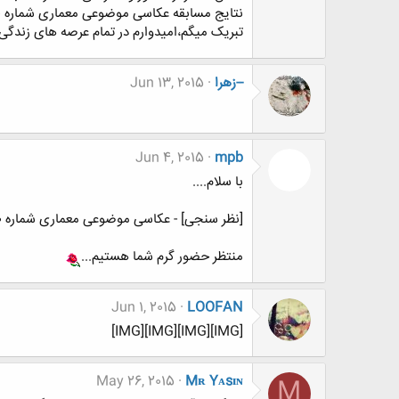
نتایج مسابقه عکاسی موضوعی معماری شماره 10 - ساختمان های بلند اعلام شد.«کلیک کنید... »
تبریک میگم،امیدوارم در تمام عرصه های زندگی 
--زهرا
Jun 13, 2015
Jun 4, 2015
mpb
با سلام....
[نظر سنجی] - عکاسی موضوعی معماری شماره 10 - سازه های بلند
منتظر حضور گرم شما هستیم...
Jun 1, 2015
LOOFAN
[IMG][IMG][IMG][IMG]
May 26, 2015
Mʀ Yᴀsɪɴ
M