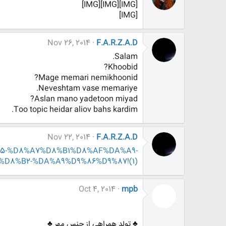
[IMG][IMG][IMG]
[IMG]
Nov 26, 2014
F.A.R.Z.A.D
Salam.
Khoobid?
Mage memari nemikhoonid?
Neveshtam vase memariye.
Aslan mano yadetoon miyad?
Too topic heidar aliov bahs kardim.
Nov 22, 2014
F.A.R.Z.A.D
9%85-%D8%A7%D8%B1%D8%AF%DA%A9-
8%B2-%DA%A9%D9%86%D9%87!(1)
Oct 4, 2014
mpb
♣ تولد همراهی از جنس مهر ♣