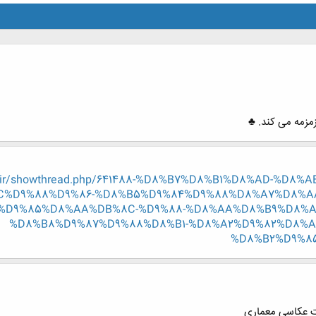
زمزمه می کند. ♣
ng.ir/showthread.php/641488-%D8%B7%D8%B1%D8%AD-%D
%D9%88%D9%86-%D8%B5%D9%84%D9%88%D8%A7%D8%A
%D9%85%D8%AA%DB%8C-%D9%88-%D8%AA%D8%B9%D8%A
%D8%B8%D9%87%D9%88%D8%B1-%D8%A2%D9%82%D8%A
%D8%B2%D9%8
ت عکاسی معماری