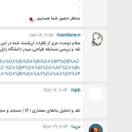
.
.
منتظر حضور شما هستیم...
Jan 18, 2015
mandana-n
سلام دوست عزیز از نظرات ارزشمند شما در ای
نقد و بررسی مسابقه طراحی سردر دانشگاه زابل
D8%A8%D8%B1%D8%B1%D8%B3%DB%8C-
C-%D8%B3%D8%B1%D8%AF%D8%B1-
7-%D8%B2%D8%A7%D8%A8%D9%84
Dec 12, 2014
mpb
نقد و تحلیل بناهای معماری | 16 | مسجد و مجتمع فرهنگی ولیعصر تهران
مریدا
Nov 29, 2014