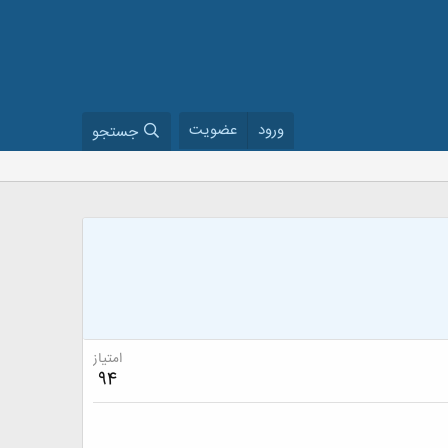
ورود
عضویت
جستجو
امتیاز
94