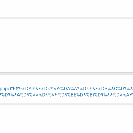
/entry.php/3449-%DA%86%D9%87-%DA%A9%D9%86%DB%8C%D
D9%85%D9%88%D9%86-%D9%BE%D8%B1%D9%88%D8%A7%D