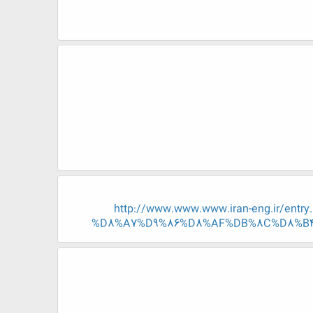
http://www.www.www.iran-eng.ir
%D8%A7%D9%86%D8%AF%DB%8C%D8%B4%