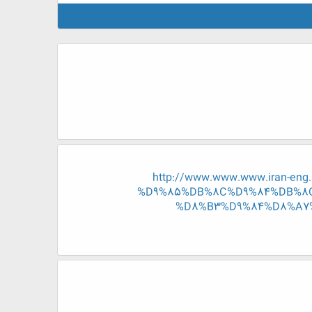
http://www.www.www.iran-e
%D9%85%DB%8C%D9%84%DB%8C
%D8%B3%D9%84%D8%A7