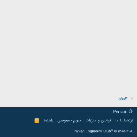
کاربران
Persian
ارتباط با ما
قوانین و مقرّرات
حریم خصوصی
راهنما
R
S
S
®
Iranian Engineers' Club
© 1385-1401.