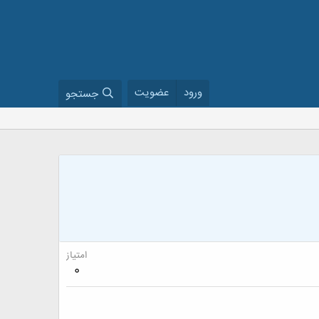
ورود
عضویت
جستجو
امتیاز
0