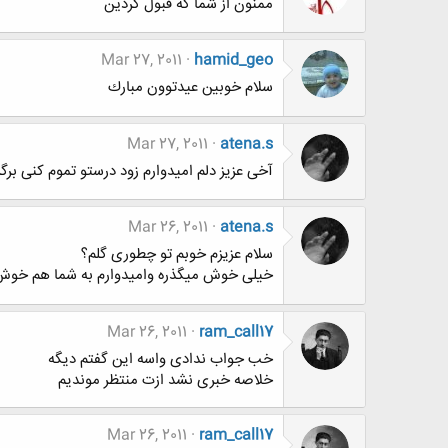
ممنون از شما كه قبول كردين
Mar 27, 2011
hamid_geo
سلام خوبين عيدتوون مبارك
Mar 27, 2011
atena.s
آخی عزیز دلم امیدوارم زود درستو تموم کنی برگ
Mar 26, 2011
atena.s
سلام عزیزم خوبم تو چطوری گلم؟
خیلی خوش میگذره وامیدوارم به شما هم خوش 
Mar 26, 2011
ram_call17
خب جواب ندادی واسه این گفتم دیگه
خلاصه خبری نشد ازت منتظر موندیم
Mar 26, 2011
ram_call17