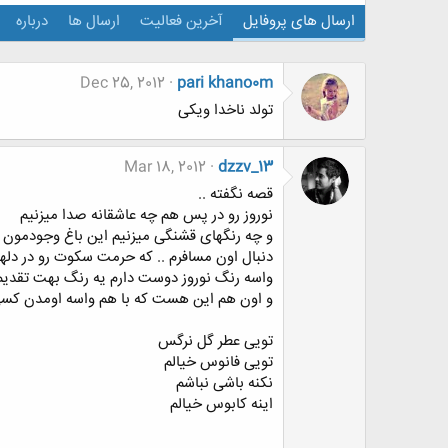
ارسال های پروفایل
آخرین فعالیت
ارسال ها
درباره
Dec 25, 2012
pari khano0m
تولد ناخدا ویکی
Mar 18, 2012
dzzv_13
قصه نگفته ..
نوروز رو در پس هم چه عاشقانه صدا میزنیم
و چه رنگهای قشنگی میزنیم این باغ وجودمون ر
دنبال اون مسافرم .. که حرمت سکوت رو در دله
واسه رنگ نوروز دوست دارم یه رنگ بهت تقدیم
و اون هم این هست که با هم واسه اومدن کسی 
تویی عطر گل نرگس
تویی فانوس خیالم
نکنه باشی نباشم
اینه کابوس خیالم