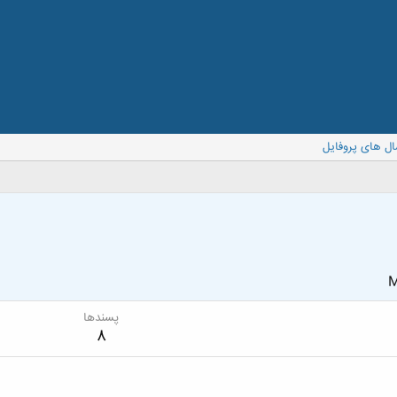
ال های پروفایل
M
پسندها
8