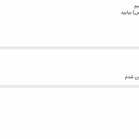
یم
) بیایید
ون شدم