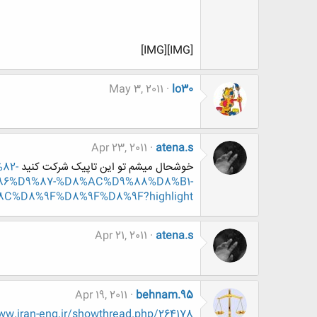
[IMG][IMG]
May 3, 2011
lo30
Apr 23, 2011
atena.s
خوشحال میشم تو این تاپیک شرکت کنید
%82-
6%D9%87-%D8%AC%D9%88%D8%B1-
%D8%9F%D8%9F%D8%9F?highlight=
Apr 21, 2011
atena.s
Apr 19, 2011
behnam.95
w.iran-eng.ir/showthread.php/264178