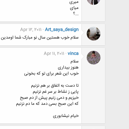
میری
میای
...؟
Apr 12, 2011
Art_saya_design
سلام خوب هستین سال نو مبارک شما اومدین ب
Apr 11, 2011
vinca
سلام
هنوز بیداری
خوب این شعر برای تو که بخونی
تا دست به اتفاق بر هم نزنیم
پایی ز نشاط بر سر غم نزنیم
خیزیم و دمی زنیم پیش از دم صبح
که این صبح بسی دمد که ما دم نزنیم
خیام نیشابوری