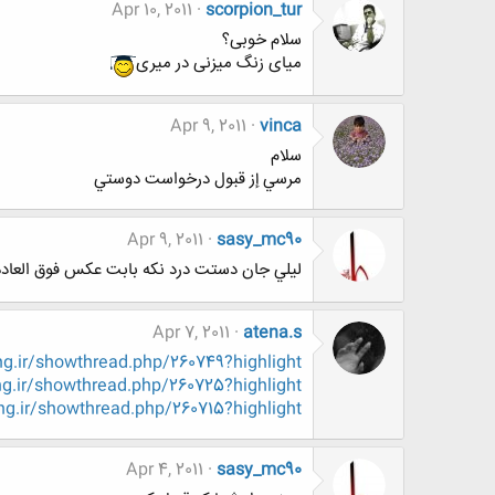
Apr 10, 2011
scorpion_tur
سلام خوبی؟
میای زنگ میزنی در میری
Apr 9, 2011
vinca
سلام
مرسي إز قبول درخواست دوستي
Apr 9, 2011
sasy_mc90
ليلي جان دستت درد نكه بابت عكس فوق العا
Apr 7, 2011
atena.s
.ir/showthread.php/260749?highlight
.ir/showthread.php/260725?highlight
g.ir/showthread.php/260715?highlight
Apr 4, 2011
sasy_mc90