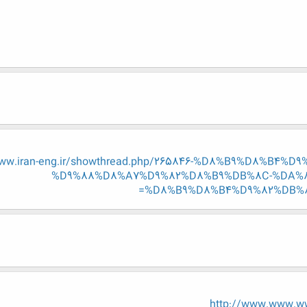
ww.iran-eng.ir/showthread.php/265846-%D8%B9%D8%B4%D9
%D9%88%D8%A7%D9%82%D8%B9%DB%8C-%DA%8
%D8%B9%D8%B4%D9%82%DB%8C
http://www.www.ww