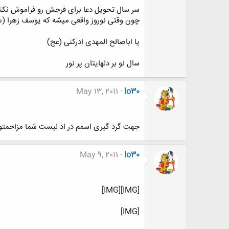
سر سال تحویل دعا برای فرجش رو فراموش نکن
چون وقتی نوروز واقعی میشه که یوسف زهرا (س
یا اباصالح المهدی ادرکنی (عج)
سال نو بر دلهایتان پر نور
May 13, 2011
lo30
جهت گرد گیری اسمم در اد لیست شما مزاحمت
May 9, 2011
lo30
[IMG][IMG]
[IMG]