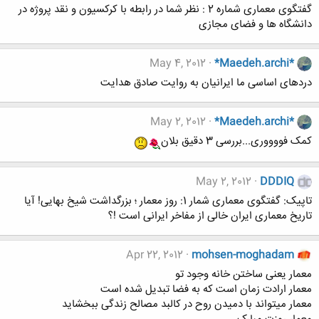
گفتگوی معماری شماره 2 : نظر شما در رابطه با کرکسیون و نقد پروژه در
دانشگاه ها و فضای مجازی
May 4, 2012
*Maedeh.archi*
دردهای اساسی ما ایرانیان به روایت صادق هدایت
May 2, 2012
*Maedeh.archi*
کمک فووووری...بررسی 3 دقیق بلان
May 2, 2012
DDDIQ
تاپیک: گفتگوی معماری شمار 1: روز معمار ؛ بزرگداشت شیخ بهایی! آیا
تاریخ معماری ایران خالی از مفاخر ایرانی است !؟
Apr 22, 2012
mohsen-moghadam
معمار یعنی ساختن خانه وجود تو
معمار ارادت زمان است که به فضا تبدیل شده است
معمار میتواند با دمیدن روح در کالبد مصالح زندگی ببخشاید