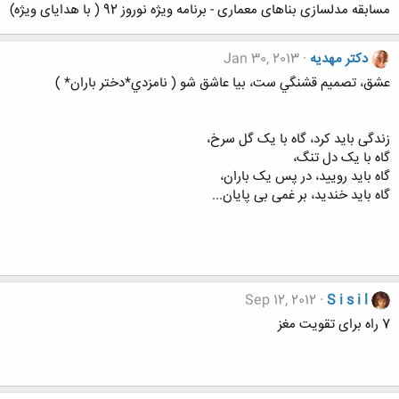
مسابقه مدلسازی بناهای معماری - برنامه ویژه نوروز 92 ( با هدایای ویژه)
دکتر مهدیه
Jan 30, 2013
عشق، تصميم قشنگي ست، بيا عاشق شو ( نامزدي*دختر باران* )
زندگی باید کرد، گاه با یک گل سرخ،
گاه با یک دل تنگ،
گاه باید رویید، در پس یک باران،
گاه باید خندید، بر غمی بی پایان...
Sep 12, 2012
S i s i l
7 راه برای تقویت مغز