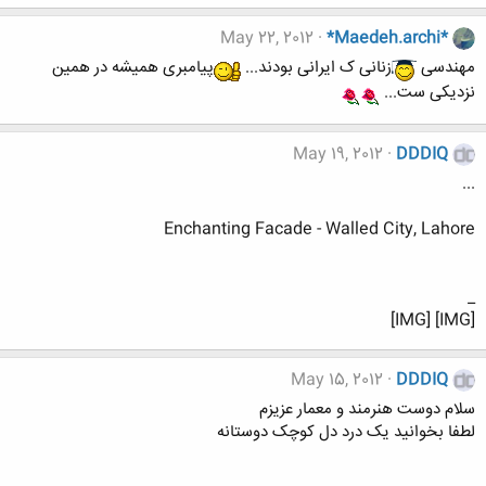
May 22, 2012
*Maedeh.archi*
مهندسی
زنانی ک ایرانی بودند...
پیامبری همیشه در همین
نزدیکی ست...
May 19, 2012
DDDIQ
...
Enchanting Facade - Walled City, Lahore
_
[IMG] [IMG]
May 15, 2012
DDDIQ
سلام دوست هنرمند و معمار عزیزم
لطفا بخوانید یک درد دل کوچک دوستانه