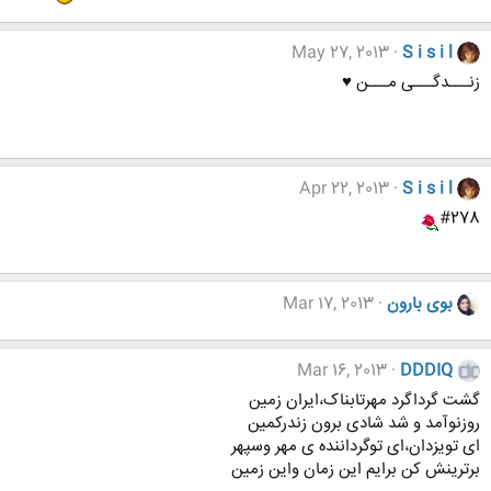
May 27, 2013
S i s i l
زنـــدگـــی مـــن ♥
Apr 22, 2013
S i s i l
#278
بوی بارون
Mar 17, 2013
Mar 16, 2013
DDDIQ
گشت گرداگرد مهرتابناک،ایران زمین
روزنوآمد و شد شادی برون زندرکمین
ای تویزدان،ای توگرداننده ی مهر وسپهر
برترینش کن برایم این زمان واین زمین