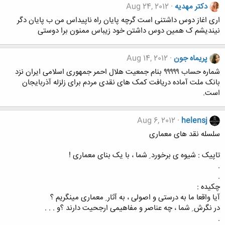
دکتر مهدیه
Aug 24, 2012
اری اغاز دوس داشتنی است گرچه پایان راه ناپیداس من ب پایان دگر
نیندیشم ک همین دوس داشتن خود زیباس ممنون برا دوستی
پریماه جون
Aug 14, 2012
شماره حساب ۹۹۹۹۹ بنام جمعیت هلال احمر جمهوری اسلامی ایران نزد
بانک ملت آماده دریافت کمک های نقدی مردم برای زلزله آذربایجان
است.
Aug 6, 2012
helensj
سلسله نقد های معماری
تاپیک : شیوه ی برخورد ِ شما ، با یک بنای معماری !
.
.
چکیده :
آیا واقعا ما به درستی و اصولی ، به آثار ِ معماری مینگریم ؟
در نگرش ِ شما ، چه عناصر و مفاهیمی ارجحیت دارند ؟و . . .
.