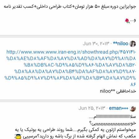
جوایزاین دوره:مبلغ 50 هزار تومان+کتاب طراحی داخلی+کسب تقدیر نامه
و...
Jun 30, 2013
**niloo
http://www.www.www.iran-eng.ir/showthread.php/457141-
%D8%AE%D8%AF%D8%A7%D8%AD%D8%A7%D9%81%D8
%B8%DB%8C-%D9%85%D9%86-%D8%A7%D8%B2-
%D8%A8%D8%A7%D8%B4%DA%AF%D8%A7%D9%87-
%D9%85%D9%87%D9%86%D8%AF%D8%B3%D8%A7%D9%
86
خداحافظی **niloo
Jun 25, 2013
eman000
سلاااااااااااااااااااااااااااام....
خوبییییییییییییییییییییی؟
میخواستم ازتون یه کمکی بگیرم....شما روند طراحی یه بوتیک یا یه
مکعب که نماش الهام گرفته شده از برگ باشه رو دارید؟مرسییی