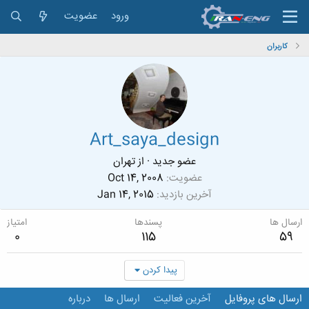
ورود
عضویت
کاربران
Art_saya_design
عضو جدید
·
از
تهران
عضویت
Oct 14, 2008
آخرین بازدید
Jan 14, 2015
ارسال ها
پسندها
امتیاز
0
115
59
پیدا کردن
ارسال های پروفایل
آخرین فعالیت
ارسال ها
درباره