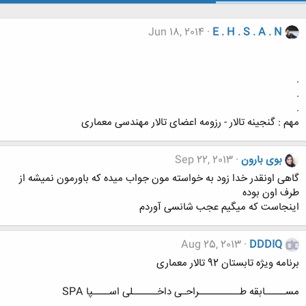
Jun 18, 2014
E . H . S . A . N
.
.
.
مهم : گنجینه تالار - رزومه اعضای تالار مهندسی معماری
بوی بارون
Sep 22, 2013
گاهی اونقدر خدا زود به خواسته مون جواب میده که باورمون نمیشه از
طرف اون بوده
اینجاست که میگیم عجب شانسی آوردم
Aug 25, 2013
DDDIQ
برنامه ویژه تابستان 92 تالار معماری
مســـــابقه طــــــــــراحـی داخــــــلی اســــپا SPA