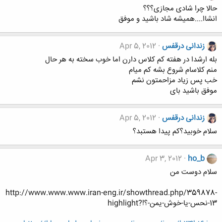
حالا چرا شادی مجازی؟؟؟
انشاا....همیشه شاد باشید و موفق
زندانی درقفس
Apr 5, 2012
بله ارشدا در هفته کم کلاس دارن اما خوب سخته به هر حال
منم کلاسام شروع بشه کم میام
خب پس زیاد مزاحمتون نشم
موفق باشید بای
زندانی درقفس
Apr 5, 2012
سلام خوبید؟کم پیدا هستبد؟
Apr 3, 2012
ho_b
سلام دوست من
http://www.www.www.iran-eng.ir/showthread.php/359878-
13-نحس-یا-خوش-یمن-؟!?highlight