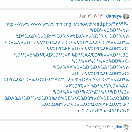
%D8%A8%D8%AF%D9%87%29
Jan 21, 2013
danaye
http://www.www.www.iran-eng.ir/showthread.php/428960-
%DB%8C%D9%87-
%D9%85%D8%B3%D8%A7%D8%A8%D9%82%D9%87-
%D8%AA%D9%88%D9%88%D9%88%D9%88%D9%88%D9%
88%D9%BE-%D9%88%D9%84%DB%8C-
%D9%85%D8%AB%D9%84-%D8%AA%D9%88%D9%BE-
%D9%86%D9%85%DB%8C-
%D8%AA%D8%B1%DA%A9%D9%87-
%D9%88%D9%84%DB%8C-
%D9%85%DB%8C%D8%AA%D8%B1%DA%A9%D9%88%D9%
86%D9%87-%D9%87%D8%A7-
%D8%A8%D8%A7%D9%88%D8%B1-
%DA%A9%D9%86%DB%8C%DB%8C%DB%8C%DB%8C%DB
%8C%DB%8C%DB%8C%D8%AF%D8%9F?
p=5940504#post5940504
عطار
Dec 23, 2012