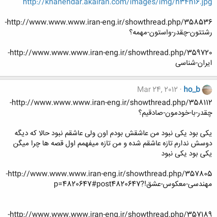
http://khanehdar.akairan.com/images/img/h34h16.jpg
http://www.www.www.iran-eng.ir/showthread.php/358536-
رشتتون-چقدر-واستون-مهمه؟
http://www.www.www.iran-eng.ir/showthread.php/359720-
ایران-شناسی
Mar 24, 2012
ho_b
http://www.www.www.iran-eng.ir/showthread.php/358112-
چقدر-با-خودمون-صادقیم؟
یکی بود یکی نبود من عاشقش بودم اون ولی عاشقم نبود حالا که دیگه
دوسش ندارم تازه عاشقم شده و من تازه میفهمم اول قصه ها چرا میگن
یکی بود یکی نبود
http://www.www.www.iran-eng.ir/showthread.php/357805-
مهندسی-معکوس-عشق!?p=4820647#post4820647
http://www.www.www.iran-eng.ir/showthread.php/357189-