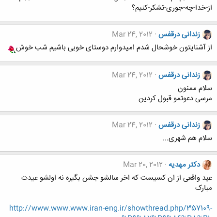
از-خدا-چه-جوری-تشکر-کنیم؟
زندانی درقفس
Mar 24, 2012
از آشنایتون خوشحال شدم امیدوارم دوستای خوبی باشیم شب خوش
زندانی درقفس
Mar 24, 2012
سلام ممنون
مرسی دعوتمو قبول کردین
زندانی درقفس
Mar 24, 2012
سلام هم شهری...
دکتر مهدیه
Mar 20, 2012
عید واقعی از ان کسیست که اخر سالشو جشن بگیره نه اولشو عیدت
مبارک
http://www.www.www.iran-eng.ir/showthread.php/357109-