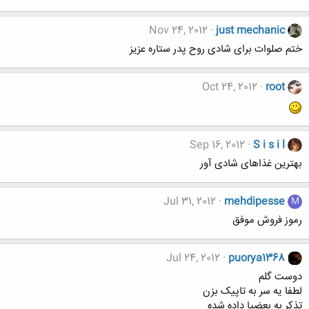
Nov 24, 2012
just mechanic
ختم صلوات برای شادی روح پدر ستاره عزیز
Oct 24, 2012
root
Sep 16, 2012
S i s i l
بهترین غذاهای شادی آور
Jul 31, 2012
mehdipesse
M
رموز فروش موفق
Jul 24, 2012
puorya1368
دوست گلم
لطفا یه سر به تاپیک بزن
تذکر به بعضیا داده شده