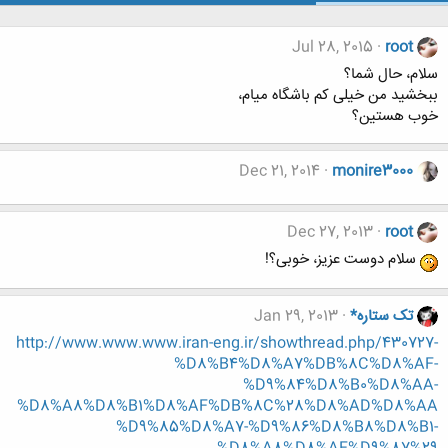
Jul 28, 2015
root
سلام، حال شما؟
ببخشید من خیلی کم باشگاه میام،
خوب هستین؟
Dec 21, 2014
monire3000
Dec 27, 2013
root
سلام دوست عزیز، خوبی؟!
تک ستاره*
Jan 29, 2013
http://www.www.www.iran-eng.ir/showthread.php/430727-
%D8%B4%D8%A7%DB%8C%D8%AF-
%D9%84%D8%B0%D8%AA-
%D8%A8%D8%B1%D8%AF%DB%8C%28%D8%AD%D8%AA
%D9%85%D8%A7-%D9%86%D8%B8%D8%B1-