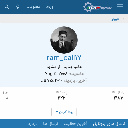
ورود
عضویت
کاربران
ram_call17
عضو جدید
·
از
مشهد
عضویت
Aug 5, 2008
آخرین بازدید
Jun 5, 2016
ارسال ها
پسندها
امتیاز
0
222
387
پیدا کردن
ارسال های پروفایل
آخرین فعالیت
ارسال ها
درباره