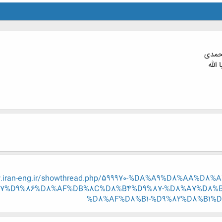
محمدی
الله
w.iran-eng.ir/showthread.php/599970-%DA%A9%D8%AA%
7%D9%86%D8%AF%DB%8C%D8%B4%D9%87-%D8%A7%D8%
%D8%AF%D8%B1-%D9%82%D8%B1%D8%