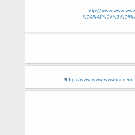
http://www.www.ww
%DA%AF%D8%B1%D9%
!!
http://www.www.www.iran-e