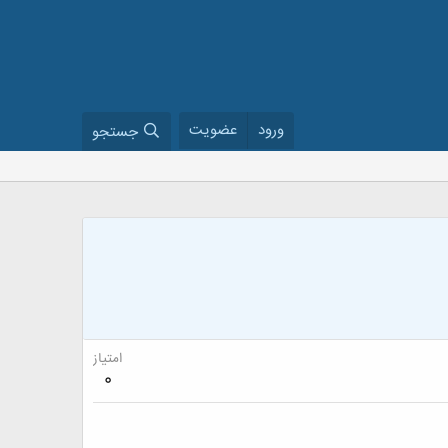
ورود
عضویت
جستجو
امتیاز
0