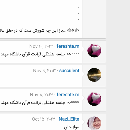
.
.
.
•۩❖۩•...باز این چه شورش ست که در خلق عالم 
Nov 10, 2013
fereshte.m
****<< جلسه هفتگی قرائت قرآن باشگاه مهندس
Nov 9, 2013
succulent
Nov 8, 2013
fereshte.m
****<< جلسه هفتگی قرائت قرآن باشگاه مهندس
Oct 15, 2013
Nazi_Elite
مولا جان