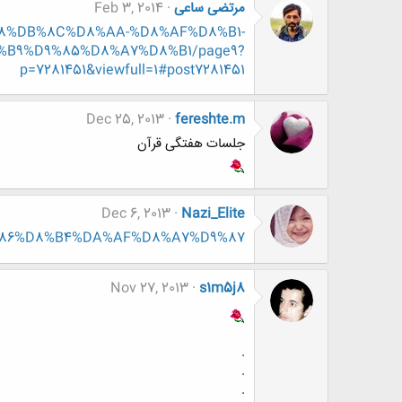
مرتضی ساعی
Feb 3, 2014
D9%88%DB%8C%D8%AA-%D8%AF%D8%B1-
B9%D9%85%D8%A7%D8%B1/page9?
p=7281451&viewfull=1#post7281451
Dec 25, 2013
fereshte.m
جلسات هفتگی قرآن
Dec 6, 2013
Nazi_Elite
7%D9%86%D8%B4%DA%AF%D8%A7%D9%87
Nov 27, 2013
s1m5j8
.
.
.