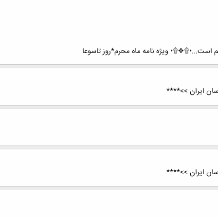
است...•۩❖۩• ویژه نامه ماه محرم*روز تاسوعا
ان ایران >>****
ان ایران >>****