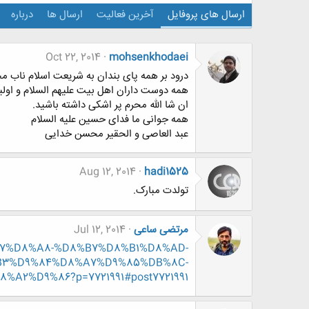
ارسال های پروفایل
آخرین فعالیت
ارسال ها
درباره
Oct 22, 2014
mohsenkhodaei
درود بر همه پای بندان به شریعت اسلام ناب 
همه دوست داران اهل بیت علیهم السلام و اولیا 
ان شا الله محرم پر اشکی داشته باشید.
همه جوانی ما فدای حسین علیه السلام
عبد العاصی و الحقیر محسن خدایی
Aug 12, 2014
hadi1525
تولدت مبارک.
مرتضی ساعی
Jul 12, 2014
D8%A7%D8%A8-%D8%B7%D8%B1%D8%AD-
B3%D9%84%D8%A7%D9%85%DB%8C-
A2%D9%86?p=7721991#post7721991