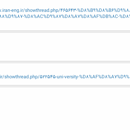
w.iran-eng.ir/showthread.php/465643-%D8%B9%D8%B6%
88%D9%87-%D8%AC%D9%87%D8%A7%D8%AF%DB%8C-%D8%
ng.ir/showthread.php/522545-uni-versity-%D8%AF%D8%A