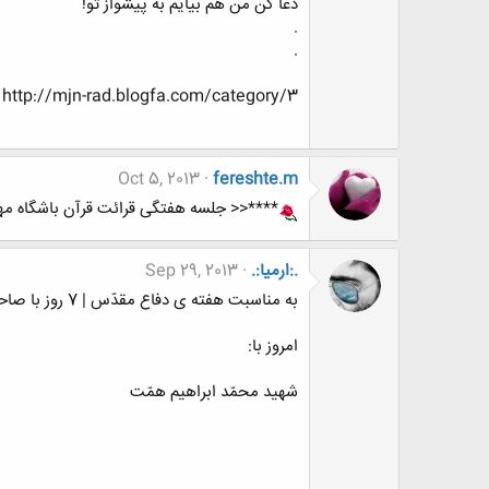
دعا کن من هم بیایم به پیشواز تو!
.
.
http://mjn-rad.blogfa.com/category/3
Oct 5, 2013
fereshte.m
****<< جلسه هفتگی قرائت قرآن باشگاه مه
.:ارمیا:.
Sep 29, 2013
به مناسبت هفته ی دفاع مقدّس | 7 روز با صاحبدلان
امروز با:
شهید محمّد ابراهیم همّت