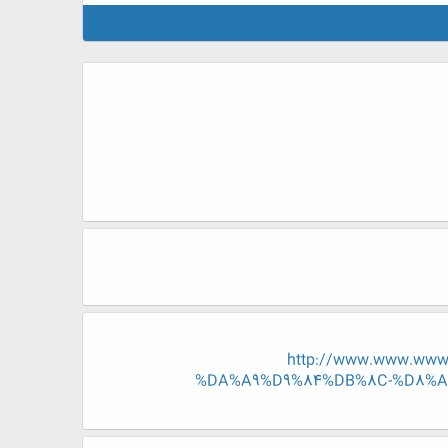
http://www.www.ww
%DA%A9%D9%84%DB%8C-%D8%A