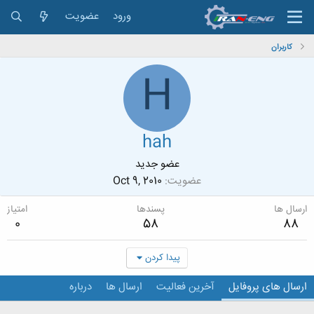
ورود
عضویت
کاربران
H
hah
عضو جدید
عضویت
Oct 9, 2010
ارسال ها
پسندها
امتیاز
0
58
88
پیدا کردن
ارسال های پروفایل
آخرین فعالیت
ارسال ها
درباره