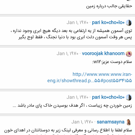
حقایقی جالب درباره زمین
Jan 1, 1970
pari ko0cho0lo0
توی آسمون همیشه از یه ارتفاعی به بعد دیگه هیچ ابری وجود نداره ،
پس هر وقت آسمون دلت ابری بود با دنیا نجنگ ، فقط اوج بگیر
Jan 1, 1970
vooroojak khanoom
سلام دوست عزیز:w12:
http://www.www.www.iran-
eng.ir/showthread.p...55#post5534155
Jan 1, 1970
pari ko0cho0lo0
زمین خوردن چه زیباست ، اگر هدف بوسیدن خاک پای مادر باشد ...
Jan 1, 1970
sanamsayna
سلام لطفا با اطلاع رسانی و معرفی لینک زیر به دوستانتان در اهدای خون