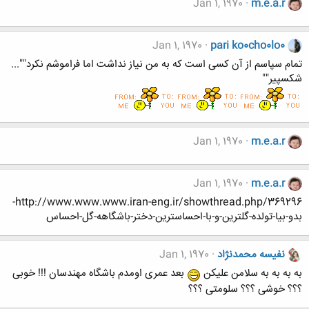
Jan 1, 1970
m.e.a.r
Jan 1, 1970
pari ko0cho0lo0
تمام سپاسم از آن کسی است که به من نیاز نداشت اما فراموشم نکرد""...
شکسپیر""
Jan 1, 1970
m.e.a.r
Jan 1, 1970
m.e.a.r
http://www.www.www.iran-eng.ir/showthread.php/369296-
بدو-بیا-تولده-گلترین-و-با-احساسترین-دختر-باشگاهه-گل-احساس
نفیسه محمدنژاد
Jan 1, 1970
به به به به سلامن علیکن
بعد عمری اومدم باشگاه مهندسان !!! خوبی
؟؟؟ خوشی ؟؟؟ سلومتی ؟؟؟