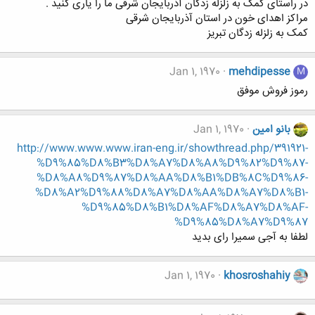
در راستای کمک به زلزله زدگان آذربایجان شرقی ما را یاری کنید .
مراکز اهدای خون در استان آذربایجان شرقی
کمک به زلزله زدگان تبریز
Jan 1, 1970
mehdipesse
M
رموز فروش موفق
بانو امین
Jan 1, 1970
http://www.www.www.iran-eng.ir/showthread.php/391921-
%D9%85%D8%B3%D8%A7%D8%A8%D9%82%D9%87-
%D8%A8%D9%87%D8%AA%D8%B1%DB%8C%D9%86-
%D8%A2%D9%88%D8%A7%D8%AA%D8%A7%D8%B1-
%D9%85%D8%B1%D8%AF%D8%A7%D8%AF-
%D9%85%D8%A7%D9%87
لطفا به آجی سمیرا رای بدید
Jan 1, 1970
khosroshahiy