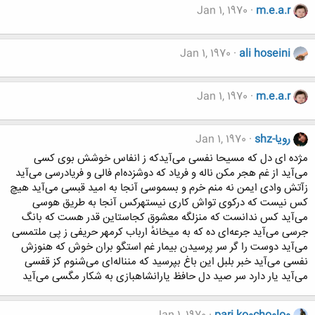
Jan 1, 1970
m.e.a.r
Jan 1, 1970
ali hoseini
Jan 1, 1970
m.e.a.r
رویا-shz
Jan 1, 1970
مژده ای دل که مسیحا نفسی می‌آیدکه ز انفاس خوشش بوی کسی
می‌آید از غم هجر مکن ناله و فریاد که دوشزده‌ام فالی و فریادرسی می‌آید
زآتش وادی ایمن نه منم خرم و بسموسی آنجا به امید قبسی می‌آید هیچ
کس نیست که درکوی تواش کاری نیستهرکس آنجا به طریق هوسی
می‌آید کس ندانست که منزلگه معشوق کجاستاین قدر هست که بانگ
جرسی می‌آید جرعه‌ای ده که به میخانهٔ ارباب کرمهر حریفی ز پی ملتمسی
می‌آید دوست را گر سر پرسیدن بیمار غم استگو بران خوش که هنوزش
نفسی می‌آید خبر بلبل این باغ بپرسید که منناله‌ای می‌شنوم کز قفسی
می‌آید یار دارد سر صید دل حافظ یارانشاهبازی به شکار مگسی می‌آید