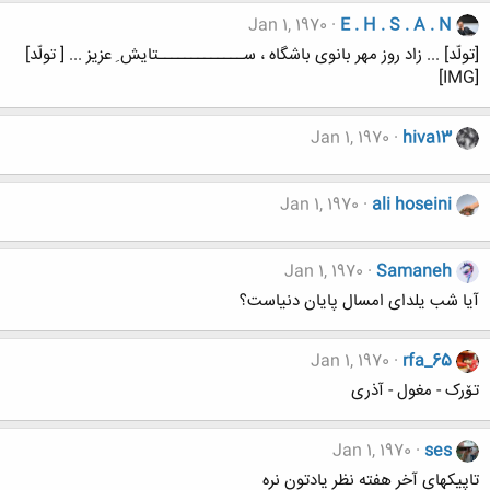
Jan 1, 1970
E . H . S . A . N
[تولّد] ... زاد روز مهر بانوی باشگاه ، ســـــــــــــتایش ِ عزیز ... [ تولّد]
[IMG]
Jan 1, 1970
hiva13
Jan 1, 1970
ali hoseini
Jan 1, 1970
Samaneh
آیا شب یلدای امسال پایان دنیاست؟
Jan 1, 1970
rfa_65
تۆرک - مغول - آذری
Jan 1, 1970
ses
تاپیکهای آخر هفته نظر یادتون نره