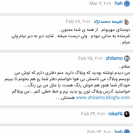
Mar 7, 2011
hah
H
نفیسه محمدنژاد
Feb 28, 2011
دوستای مهربونم . از همه ی شما ممنون .
شرمنده یه مدتی نبودم . ولی درست میشه . شاید دیر به دیر بیام ولی
میام .
Feb 25, 2011
zhilamo
سلام...
من دیدم نوشته بودید که وبلاگ دارید منم دفتری دارم که توش می
نویسم وبلاگ می ناممش بی هوا خواستم دفتر شما رو هم بخونم تا ببینم
خودکار شما هنوز هم خوش رنگ هست یا مثل من بی رنگ....
خواستید آدرس وبلاگ تون رو بدید برم و خط خطی کنم....من وبلاگم
www.zhilamo.blogfa.com
هستش ...
Feb 24, 2011
nika65
Feb 24, 2011
hah
H