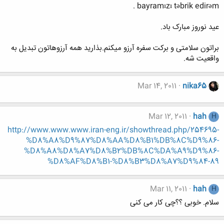
bayramızı təbrik edirəm .
عید نوروز مبارک باد.
براتون سلامتی و برکت سفره آرزو میکنم.بذارید همه آرزوهاتون تبدیل به
واقعیت شه.
Mar 14, 2011
nika65
Mar 12, 2011
hah
H
http://www.www.www.iran-eng.ir/showthread.php/254695-
%D8%A8%D9%87%D8%AA%D8%B1%DB%8C%D9%86-
%D8%A8%D8%A7%D8%B2%DB%8C%DA%A9%D9%86-
%D8%AF%D8%B1-%D8%B3%D8%A7%D9%84-89
Mar 11, 2011
hah
H
سلام. خوبی ؟؟چی کار می کنی