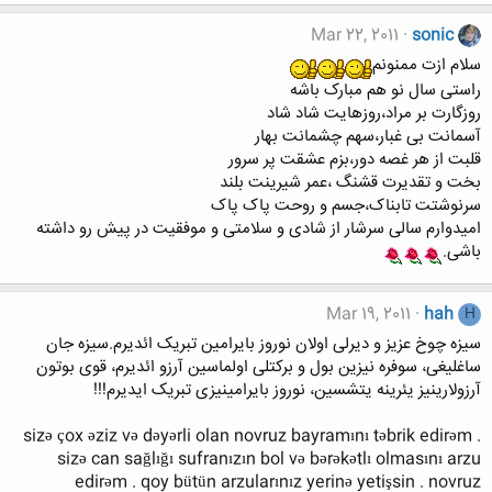
Mar 22, 2011
sonic
سلام ازت ممنونم
راستی سال نو هم مبارک باشه
روزگارت بر مراد،روزهایت شاد شاد
آسمانت بی غبار،سهم چشمانت بهار
قلبت از هر غصه دور،بزم عشقت پر سرور
بخت و تقدیرت قشنگ ،عمر شیرینت بلند
سرنوشتت تابناک،جسم و روحت پاک پاک
امیدوارم سالی سرشار از شادی و سلامتی و موفقیت در پیش رو داشته
باشی.
Mar 19, 2011
hah
H
سیزه چوخ عزیز و دیرلی اولان نوروز بایرامین تبریک ائدیرم.سیزه جان
ساغلیغی، سوفره نیزین بول و برکتلی اولماسین آرزو ائدیرم، قوی بوتون
آرزولارینیز یئرینه یتشسین، نوروز بایرامینیزی تبریک ایدیرم!!!
sizə çox əziz və dəyərli olan novruz bayramını təbrik edirəm .
sizə can sağlığı sufranızın bol və bərəkətlı olmasını arzu
edirəm . qoy bütün arzularınız yerinə yetişsin . novruz