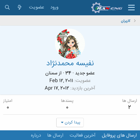
ورود
عضویت
کاربران
نفیسه محمدنژاد
عضو جدید
·
34
·
از
سمنان
عضویت
Feb 12, 2011
آخرین بازدید
Apr 17, 2012
ارسال ها
پسندها
امتیاز
0
0
2
پیدا کردن
ارسال های پروفایل
آخرین فعالیت
ارسال ها
درباره