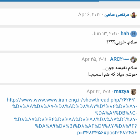
مرتضی ساعی
Apr 6, 2012
Jun 13, 2011
hah
H
سلام. خوبی؟؟؟؟
Apr 25, 2011
ARC2000
سلام نفيسه جون...
خوشم مياد كه هم اسميم..!
Apr 13, 2011
mazya
http://www.www.www.iran-eng.ir/showthread.php/262491-
%D8%AA%D8%A7-%D8%AD%D8%A7%D9%84%D8%A7-
%DA%A9%DB%8C-
%D8%A7%D8%B4%D8%AA%D8%A8%D8%A7%D9%87-
%DA%A9%D8%B1%D8%AF%D9%87-%D8%9F?
p=3483456#post3483456