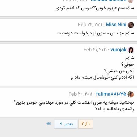
سلامممم عزیزم خوبی؟؟مرسی که اددم کردی
Feb 22, 2011
Miss Nini
سلام مهندس ممنون از درخواست دوستیت
Feb 21, 2011
vurojak
شلام
خوفي؟
آجي من ميشي؟
اگه اددم كني خوشحال ميشم مادام
Feb 20, 2011
fatima881035
ببخشيد،ميشه يه سري اطلاعات كلي در مورد مهندسي خودرو بدين؟
رشته ي باحاليه يا نه؟
آخر
1 از 2
بعدی