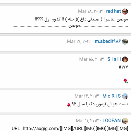
Mar 18, 2013
red hat
موصن ..ناسر ! ( صندلی داغ )( حله ) !! کدوم اول ؟؟؟!!
.........................................موصن................................................
Mar 17, 2013
m.abedi1986
Mar 15, 2013
S i s i l
#177
Mar 14, 2013
M o R i S
تست هوش آزمون دکترا سال 92
Mar 11, 2013
LOOFAN
URL=http://axgig.com/][IMG][/URL][IMG][IMG][IMG][IMG]