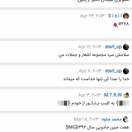
Apr 24, 2013
S i s i l
#278
Apr 12, 2013
start_up
سلامش سرد مجموعه اشعار و جملات من
Apr 8, 2013
start_up
خدا را صدا کن تنها خداست که میماند
Apr 3, 2013
M.T.R.W
░▒▓╣ یه کلیپ پـارکـور از خودم ╠▓▒░
محمد ساوه
Mar 18, 2013
هفت سین جادویی سال 1392[IMG]