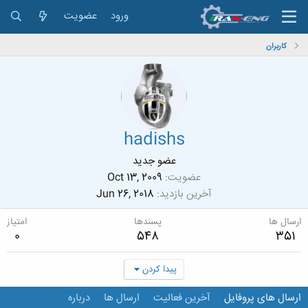
ورود
عضویت
کاربران
hadishs
عضو جدید
عضویت
Oct 13, 2009
آخرین بازدید
Jun 26, 2018
ارسال ها
پسندها
امتیاز
0
548
351
پیدا کردن
ارسال های پروفایل
آخرین فعالیت
ارسال ها
درباره