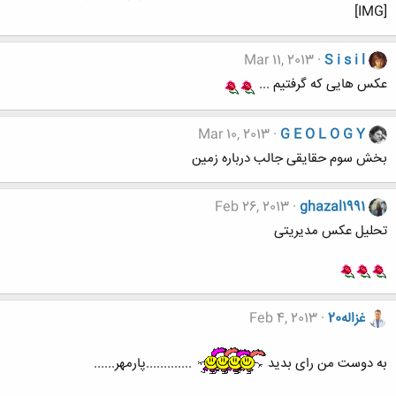
[IMG]
Mar 11, 2013
S i s i l
عکس هایی که گرفتیم ...
Mar 10, 2013
G E O L O G Y
بخش سوم حقایقی جالب درباره زمین
Feb 26, 2013
ghazal1991
تحلیل عکس مدیریتی
غزاله20
Feb 4, 2013
به دوست من رای بدید
.............پارمهر......