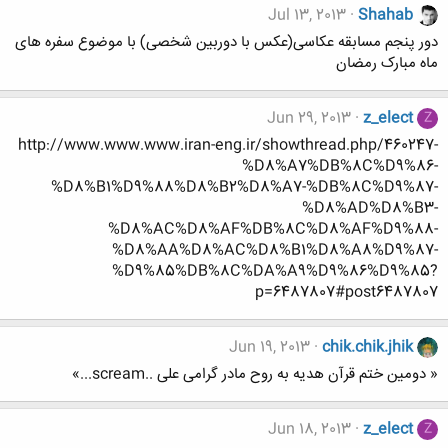
Jul 13, 2013
Shahab
دور پنجم مسابقه عکاسی(عکس با دوربین شخصی) با موضوع سفره های
ماه مبارک رمضان
Jun 29, 2013
z_elect
Z
http://www.www.www.iran-eng.ir/showthread.php/460247-
%D8%A7%DB%8C%D9%86-
%D8%B1%D9%88%D8%B2%D8%A7-%DB%8C%D9%87-
%D8%AD%D8%B3-
%D8%AC%D8%AF%DB%8C%D8%AF%D9%88-
%D8%AA%D8%AC%D8%B1%D8%A8%D9%87-
%D9%85%DB%8C%DA%A9%D9%86%D9%85?
p=6487807#post6487807
Jun 19, 2013
chik.chik.jhik
« دومین ختم قرآن هدیه به روح مادر گرامی علی ..scream...»
Jun 18, 2013
z_elect
Z