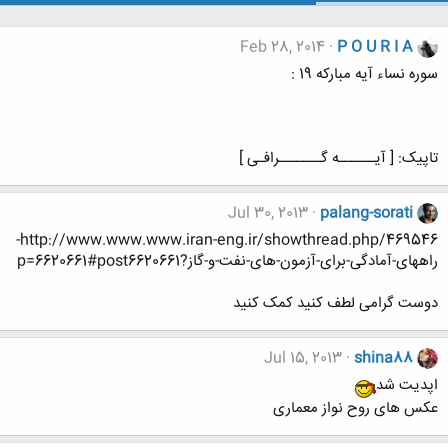
Feb 28, 2014
P O U R I A
سوره نساء آیه مبارکه 19 :
تاپیک: [ آیــــــه گـــــــرافـی ]
Jul 30, 2013
palang-sorati
http://www.www.www.iran-eng.ir/showthread.php/469546-
راههای-آمادگی-برای-آزمون-های-نفت-و-گاز?p=6620661#post6620661
دوست گرامی لطف کنید کمک کنید
Jul 15, 2013
shina88
اپدیت شد
عکس های روح نواز معماری