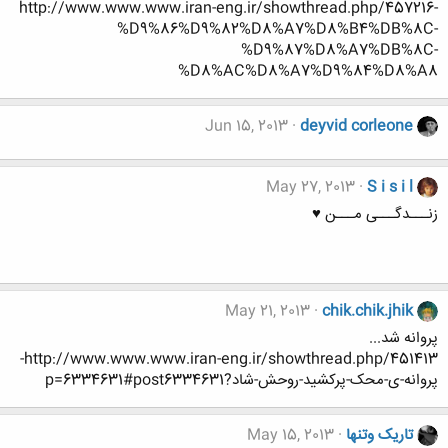
http://www.www.www.iran-eng.ir/showthread.php/457216-
%D9%86%D9%82%D8%A7%D8%B4%DB%8C-
%D9%87%D8%A7%DB%8C-
%D8%AC%D8%A7%D9%84%D8%A8
Jun 15, 2013
deyvid corleone
May 27, 2013
S i s i l
زنـــدگـــی مـــن ♥
May 21, 2013
chik.chik.jhik
پروانه شد...
http://www.www.www.iran-eng.ir/showthread.php/451413-
پروانه-ی-محک-پرکشید-روحش-شاد?p=6334631#post6334631
تاریک وتنها
May 15, 2013