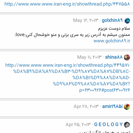
http://www.www.www.iran-eng.ir/showthread.php/447558
May 12, 2013
golxhin89
سلام دوست عزیزم
ممنون میشم به آدرس زیر یه سری بزنی و منو خوشحال کنی:love:
www.golchin89.ir
May 11, 2013
shina88
http://www.www.www.iran-eng.ir/showthread.php/449571-
%D8%B9%DA%A9%D8%B3-%D9%87%D8%A7%DB%8C-
%D8%B1%D9%88%D8%AD-
%D9%86%D9%88%D8%A7%D8%B2?
p=6300926#post6300926
Apr 28, 2013
amir1985i
Apr 25, 2013
G E O L O G Y
تصویری هیجان انگیز از زمین