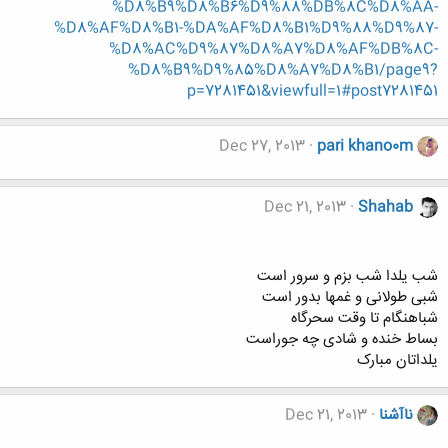
%D8%B9%D8%B6%D9%88%DB%8C%D8%AA-
%D8%AF%D8%B1-%DA%AF%D8%B1%D9%88%D9%87-
%D8%AC%D9%87%D8%A7%D8%AF%DB%8C-
%D8%B9%D9%85%D8%A7%D8%B1/page9?
p=7281451&viewfull=1#post7281451
Dec 27, 2013
pari khano0m
Dec 21, 2013
Shahab
شب یلدا شب بزم و سرور است
شبی طولانی و غمها بدور است
شباهنگام تا وقت سحرگاه
بساط خنده و شادی چه جوراست
یلداتان مبارک
ناآشنا
Dec 21, 2013