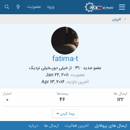
ورود
عضویت
کاربران
fatima-t
عضو جدید
·
31
·
از
خیلی دورـخیلی نزدیک
عضویت
Jan 22, 2011
آخرین بازدید
Apr 13, 2016
ارسال ها
پسندها
امتیاز
0
46
122
پیدا کردن
ارسال های پروفایل
آخرین فعالیت
ارسال ها
درباره