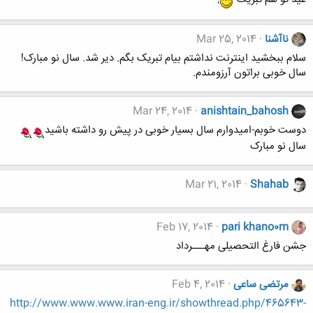
ناآشنا
Mar 25, 2014
سلام ببخشید اینترنت نداشتم بیام تبریک بگم. دیر شد. سال نو مبارک!
سال خوبی براتون آرزومندم.
Mar 24, 2014
anishtain_bahosh
دوست خوبم-امیدوارم سال بسیار خوبی در پیش رو داشته باشید
سال نو مبارک
Mar 21, 2014
Shahab
Feb 17, 2014
pari khano0m
جشن فارغ التحصیلی مهـــرداد
مرتضی ساعی
Feb 4, 2014
http://www.www.www.iran-eng.ir/showthread.php/465643-