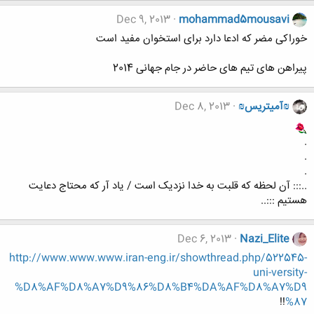
Dec 9, 2013
mohammad5mousavi
خوراکی مضر که ادعا دارد برای استخوان مفید است
پیراهن های تیم های حاضر در جام جهانی 2014
₪آمیتریس₪
Dec 8, 2013
.
.
.
..::: آن لحظه که قلبت به خدا نزدیک است / یاد آر که محتاج دعایت
هستیم :::..
Dec 6, 2013
Nazi_Elite
http://www.www.www.iran-eng.ir/showthread.php/522545-
uni-versity-
%D8%AF%D8%A7%D9%86%D8%B4%DA%AF%D8%A7%D9
!!
%87