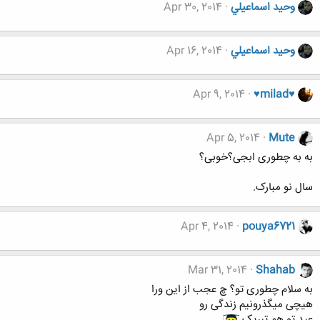
وحيد اسماعيلي
Apr 30, 2014
وحيد اسماعيلي
Apr 16, 2014
Apr 9, 2014
♥milad♥
Apr 5, 2014
Mute
به به چطوری ابجی؟خوبی؟
سال نو مبارک.
Apr 4, 2014
pouya6721
Mar 31, 2014
Shahab
به سلام چطوری تو؟ چ عجب از این ورا
هیچی میگذرونیم زندگی رو
عید تو هم تبریک