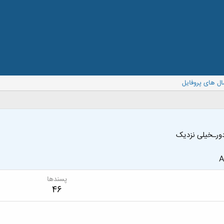
ال های پروفایل
ورـخیلی نزدیک
A
پسندها
46