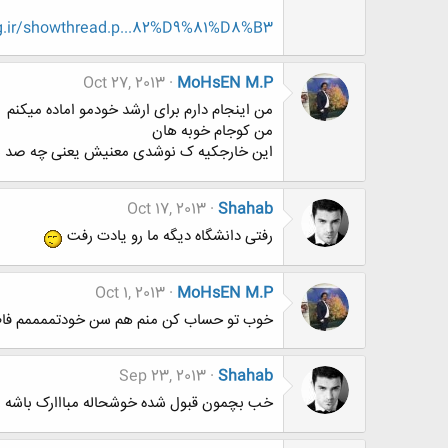
g.ir/showthread.p...82%D9%81%D8%B3
Oct 27, 2013
MoHsEN M.P
من اینجام دارم برای ارشد خودمو اماده میکنم
من کوجام خوبه هان
این خارجکیه ک نوشدی معنیش یعنی چه صد بار نگفتم من زبانو با 10
Oct 17, 2013
Shahab
رفتی دانشگاه دیگه ما رو یادت رفت
Oct 1, 2013
MoHsEN M.P
خوب تو حساب کن منم هم سن خودتممممم فاطیما
Sep 23, 2013
Shahab
خب بچمون قبول شده خوشحاله مبااارک باشه