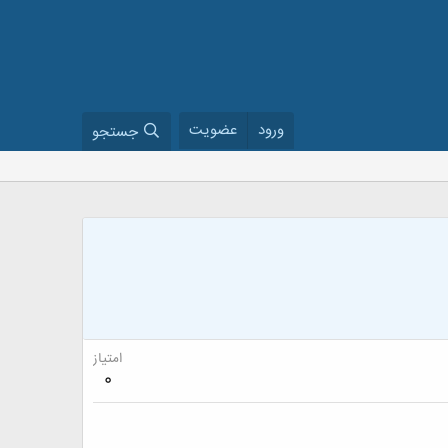
ورود
عضویت
جستجو
امتیاز
0