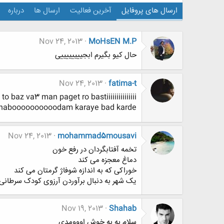
ارسال های پروفایل
آخرین فعالیت
ارسال ها
درباره
Nov 24, 2013
MoHsEN M.P
حال کیو بگیرم ابجییییییییی
Nov 24, 2013
fatima-t
z va3 man paget ro bastiiiiiiiiiiiiiii
ruz naboooooooooodam karaye bad karde
Nov 24, 2013
mohammad5mousavi
تخمه آفتابگردان در رفع خون
دماغ معجزه می کند
خوراکی که به اندازه شوفاژ گرمتان می کند
یک شهر به دنبال برآوردن آرزوی کودک سرطانی
Nov 19, 2013
Shahab
سلام به به خوش اووومدی