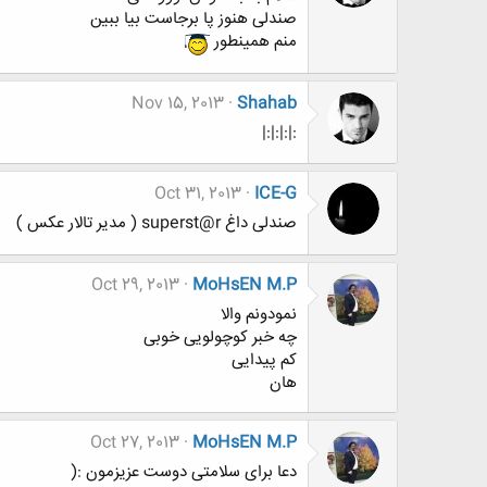
صندلی هنوز پا برجاست بیا ببین
منم همینطور
Nov 15, 2013
Shahab
:|:|:|:|
Oct 31, 2013
ICE-G
صندلی داغ superst@r ( مدیر تالار عکس )
Oct 29, 2013
MoHsEN M.P
نمودونم والا
چه خبر کوچولویی خوبی
کم پیدایی
هان
Oct 27, 2013
MoHsEN M.P
دعا برای سلامتی دوست عزیزمون :(