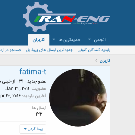
انجمن
جدیدترین‌ها
کاربران
بازدید کنندگان کنونی
جدیدترین ارسال های پروفایل
جستجو در ارس
کاربران
fatima-t
عضو جدید
·
31
·
از
خیلی د
عضویت
Jan 22, 2011
آخرین بازدید
pr 13, 2016
ارسال ها
122
پیدا کردن