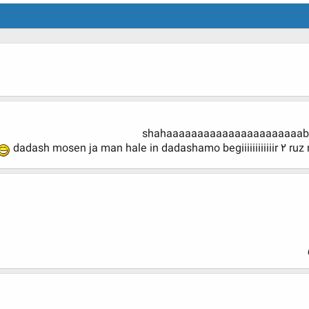
shahaaaaaaaaaaaaaaaaaaaaaab to ba
dadash mosen ja man hale in dadashamo begiiiiiiiiiiiir 2 