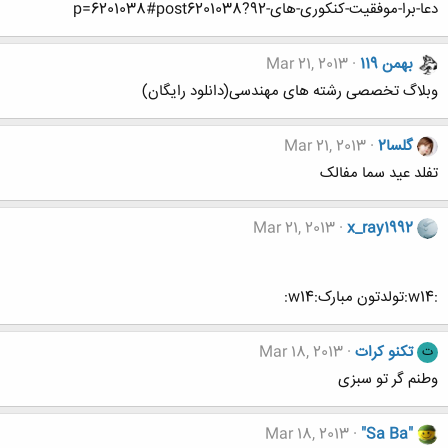
دعا-برا-موفقیت-کنکوری-های-92?p=6201038#post6201038
بهمن 119
Mar 21, 2013
وبلاگ تخصصی رشته های مهندسی(دانلود رایگان)
گلسا2
Mar 21, 2013
تفلد عید سما مفالک
Mar 21, 2013
x_ray1992
:w14:تولدتون مبارک:w14:
تکنو کرات
Mar 18, 2013
ت
وطنم گر تو سبزی
Mar 18, 2013
"Sa Ba"