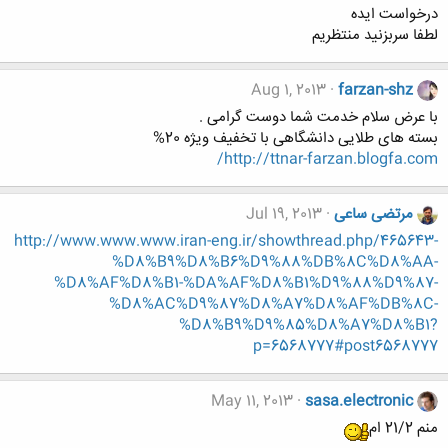
درخواست ایده
لطفا سربزنید منتظریم
Aug 1, 2013
farzan-shz
با عرض سلام خدمت شما دوست گرامی .
بسته های طلایی دانشگاهی با تخفیف ویژه 20%
http://ttnar-farzan.blogfa.com/
مرتضی ساعی
Jul 19, 2013
http://www.www.www.iran-eng.ir/showthread.php/465643-
%D8%B9%D8%B6%D9%88%DB%8C%D8%AA-
%D8%AF%D8%B1-%DA%AF%D8%B1%D9%88%D9%87-
%D8%AC%D9%87%D8%A7%D8%AF%DB%8C-
%D8%B9%D9%85%D8%A7%D8%B1?
p=6568777#post6568777
May 11, 2013
sasa.electronic
منم 21/2 ام