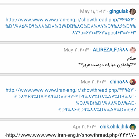
May 11, 2013
gingulak
http://www.www.www.iran-eng.ir/showthread.php/449541-
%D9%85%D9%88%D8%B1%DB%8C%D8%A7%D9%86%D9%
87?p=6300363#post6300363
May 11, 2013
ALIREZA.F.1988
سلام
**تولدتون مبارك دوست عزيز**
May 11, 2013
shina88
http://www.www.www.iran-eng.ir/showthread.php/449571-
%D8%B9%DA%A9%D8%B3-%D9%87%D8%A7%DB%8C-
%D8%B1%D9%88%D8%AD-
%D9%86%D9%88%D8%A7%D8%B2
Apr 11, 2013
chik.chik.jhik
http://www.www.www.iran-eng.ir/showthread.php/443970-