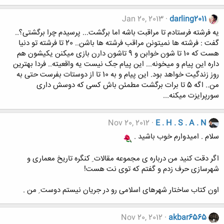
Jan 20, 2013
darling2011
یه فرشته فرستادم تا مراقبت باشه اما برگشت... پرسیدم چرا برگشتی؟..
گفت : فرشته ها نمیتونن مراقب فرشته ها باشن.. 20 تا فرشته تو دنیا
هست که 10 تا شون خوابن و 9 تاشون دارن بازی میکنن یکیشون هم
داره این پیام و میخونه... این پیام جک نیست یه واقعیته.. فردا بهترین
روز زندگیت خواهد بود. این پیام و به 10 تا از دوستات بفرست حتی به
من.. اگه 5 تا برات برگشت مطمئن باش کسی که دوسش داری
سورپرایزت میکنه...
Nov 20, 2012
E . H . S . A . N
سلام . امیدوارم خوب باشید .
اگر دقت کنید من درباره ی مجموعه مقالات ِ کنگره تاریخ معماری و
شهرسازی حرف زدم و گفتم که توی نت هست!
اون کتاب ساختار شهرهای اسلامی رو در جریان نیستم دوست ِ من .
Nov 20, 2012
akbar6565