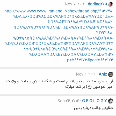
Nov 7, 2012
darling2011
http://www.www.www.iran-eng.ir/showthread.php/413038-
%DA%86%DB%8C%D8%AF%D9%85%D8%A7%D9%86-
%D8%AE%D8%A7%D8%B1%D9%82-
%D8%A7%D9%84%D8%B9%D8%A7%D8%AF%D9%87-
%D9%88-
%D9%85%D8%AA%D9%81%D8%A7%D9%88%D8%AA-
%D9%81%D8%B1%D9%88%D8%B4%DA%AF%D8%A7%D9%
87-%D9%85%DB%8C%D9%88%D9%87-%D9%88-
%D8%AA%D8%B1%D8%A8%D8%A7%D8%B1?
p=5693173#post5693173
Nov 2, 2012
Aniz
فرا رسیدن عید کمال دین ,اتمام نعمت و هنگامه اعلان وصایت و ولایت
امیر المومنین (ع) بر شما مبارک
Sep 26, 2012
G E O L O G Y
حقایقی جالب درباره زمین