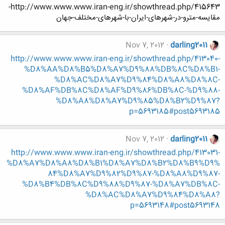
http://www.www.www.iran-eng.ir/showthread.php/415643-
مقایسه-مترو-در-شهرهای-ایران-با-شهرهای-مختلف-جهان
Nov 7, 2012
darling2011
http://www.www.www.iran-eng.ir/showthread.php/413040-
%D8%AA%D8%B5%D8%A7%D9%88%DB%8C%D8%B1-
%D8%AC%D8%A7%D9%84%D8%A8%D8%8C-
%D8%AF%DB%8C%D8%AF%D9%86%DB%8C-%D9%88-
%D8%A8%D8%A7%D9%85%D8%B2%D9%87?
p=5693185#post5693185
Nov 7, 2012
darling2011
http://www.www.www.iran-eng.ir/showthread.php/413031-
%D8%A7%D8%A8%D8%B1%D8%A7%D8%B2%D8%B9%D9%
84%D8%A7%D9%82%D9%87-%D8%A8%D9%87-
%D8%B4%DB%8C%D9%88%D9%87-%D8%A7%DB%8C-
%D8%AC%D8%A7%D9%84%D8%A8?
p=5693148#post5693148