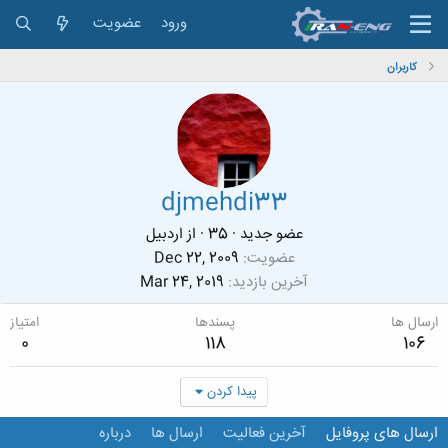
ورود
عضویت
کاربران
djmehdi33
عضو جدید
·
35
·
از
اردبيل
عضویت
Dec 22, 2009
آخرین بازدید
Mar 24, 2019
ارسال ها
پسندها
امتیاز
0
118
106
پیدا کردن
ارسال های پروفایل
آخرین فعالیت
ارسال ها
درباره