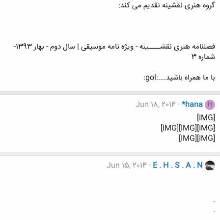
گروه هنری نقشینه نقدیم می کند:
فصلنامه هنری نقشــــینه - ویژه نامه موسیقی | سال دوم - بهار 1393-
شماره 3
با ما همراه باشید....:gol:
Jun 18, 2014
*hana
H
[IMG]
[IMG][IMG][IMG]
[IMG][IMG]
Jun 15, 2014
E . H . S . A . N
.
.