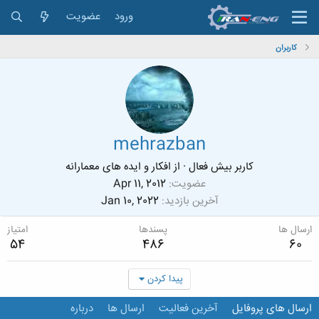
ورود
عضویت
کاربران
mehrazban
کاربر بیش فعال
·
از
افکار و ایده های معمارانه
عضویت
Apr 11, 2012
آخرین بازدید
Jan 10, 2022
ارسال ها
پسندها
امتیاز
54
486
60
پیدا کردن
ارسال های پروفایل
آخرین فعالیت
ارسال ها
درباره