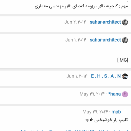
.
مهم : گنجینه تالار - رزومه اعضای تالار مهندسی معماری
Jun 2, 2014
sahar-architect
Jun 1, 2014
sahar-architect
[IMG]
Jun 1, 2014
E . H . S . A . N
May 31, 2014
*hana
H
May 29, 2014
mpb
کلیپ راز خوشبختی :gol: