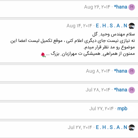
Aug 26, 2014
*hana
H
Aug 14, 2014
E . H . S . A . N
سلام مهندس وحید ِ گل
نه نیازی نیست جای دیگری اعلام کنی ، موقع تکمیل لیست اعضا این
موضوع رو مد نظر قرار میدم.
ممنون از همراهی ِ همیشگی ت مهرازبان ِ بزرگ ...
Aug 8, 2014
*hana
H
Jul 28, 2014
*hana
H
Jul 27, 2014
mpb
Jul 27, 2014
E . H . S . A . N