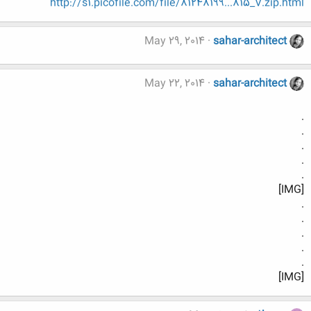
http://s1.picofile.com/file/81248199...815_V.zip.html
May 29, 2014
sahar-architect
May 22, 2014
sahar-architect
.
.
.
.
.
[IMG]
.
.
.
.
.
[IMG]