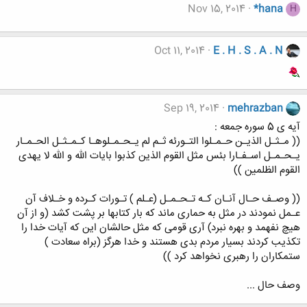
Nov 15, 2014
*hana
H
Oct 11, 2014
E . H . S . A . N
Sep 19, 2014
mehrazban
آیه ی 5 سوره جمعه :
(( مـثـل الذيـن حـمـلوا التـورئه ثـم لم يـحـمـلوهـا كـمـثـل الحـمـار
يـحـمـل اسـفـارا بئس مثل القوم الذين كذبوا بايات اللّه و اللّه لا يهدى
القوم الظلمين ))
(( وصـف حـال آنـان كـه تـحـمـل (عـلم ) تـورات كـرده و خـلاف آن
عـمل نمودند در مثل به حمارى ماند كه بار كتابها بر پشت كشد (و از آن
هيچ نفهمد و بهره نبرد) آرى قومى كه مثل حالشان اين كه آيات خدا را
تكذيب كردند بسيار مردم بدى هستند و خدا هرگز (براه سعادت )
ستمكاران را رهبرى نخواهد كرد ))
وصف حال ...