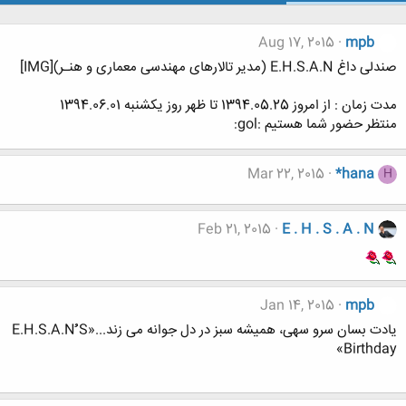
Aug 17, 2015
mpb
صندلی داغ E.H.S.A.N (مدیر تالارهای مهندسی معماری و هنـر)[IMG]
مدت زمان : از امروز 1394.05.25 تا ظهر روز یکشنبه 1394.06.01
منتظر حضور شما هستیم :gol:
Mar 22, 2015
*hana
H
Feb 21, 2015
E . H . S . A . N
Jan 14, 2015
mpb
یادت بسان سرو سهی، همیشه سبز در دل جوانه می زند...«E.H.S.A.Nُُُ S
Birthday»