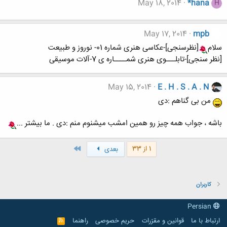
May 18, 2014
*hana
H
May 17, 2014
mpb
سلام
[نظرسنجی]-عکاسی هنری شماره 01- نوروز و طبیعت
[نظر سنجی]-تابلـــوی هنری شمــــاره ی 7-آلات موسیقی
May 15, 2014
E . H . S . A . N
من بی گناهم :دی
باشه ، جواب همه چیز رو همین امشب میشنوم منم :دی . ما بیشتر ...
آخر
1 از 33
بعدی
کاربران
Persian
ارتباط با ما
قوانین و مقرّرات
حریم خصوصی
راهنما
R