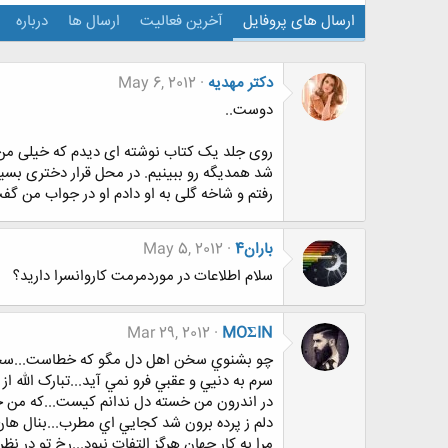
ارسال های پروفایل
آخرین فعالیت
ارسال ها
درباره
دکتر مهدیه
May 6, 2012
دوست..
روی جلد یک کتاب نوشته ای دیدم که خیلی من رو
شد همدیگه رو ببینیم. در محل قرار دختری بس
رفتم و شاخه گلی به او دادم او در جواب من گف
باران4
May 5, 2012
سلام اطلاعات در موردمرمت کاروانسرا دارید؟
Mar 29, 2012
MOΣIN
چو بشنوي سخن اهل دل مگو که خطاست...سخ
سرم به دنيي و عقبي فرو نمي آيد...تبارک الله ا
در اندرون من خسته دل ندانم کيست...که من خ
دلم ز پرده برون شد کجايي اي مطرب...بنال هان 
مرا به کار جهان هرگز التفات نبود...رخ تو در