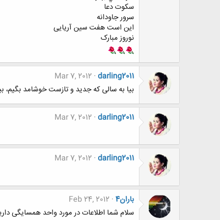
سکوت دعا
سرور جاودانه
این است هفت سین آریایی
نوروز مبارک
Mar 7, 2012
darling2011
بیا به سالی که جدید و تازست خوشامد بگیم، ب
Mar 7, 2012
darling2011
Mar 7, 2012
darling2011
باران4
Feb 24, 2012
سلام شما اطلاعات در مورد واحد همسایگی داری