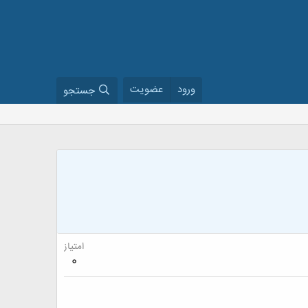
ورود
عضویت
جستجو
امتیاز
0