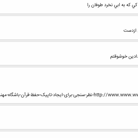
 كه به ابي نخرد طوفان را
 ازدست
دادین خوشوقتم
ایجاد-تاپیک-حفظ-قرآن-باشگاه-مهندسان