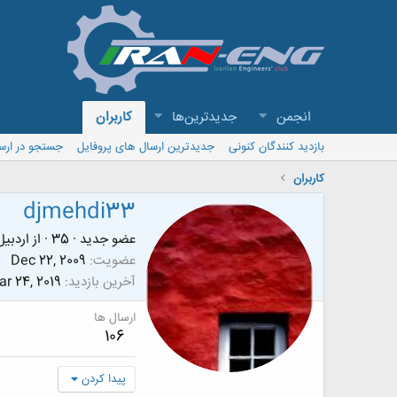
انجمن
جدیدترین‌ها
کاربران
بازدید کنندگان کنونی
جدیدترین ارسال های پروفایل
جستجو در ارس
کاربران
djmehdi33
عضو جدید
·
35
·
از
اردبيل
عضویت
Dec 22, 2009
آخرین بازدید
r 24, 2019
ارسال ها
106
پیدا کردن