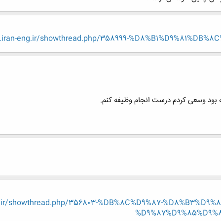
iran-eng.ir/showthread.php/358999-%D8%B1%D9%81%DB%8C%
بود وسعی کردم درست انجام وظیفه کنم.
eng.ir/showthread.php/356803-%DB%8C%D9%87-%D8%B3%D
%D9%87%D9%85%D9%