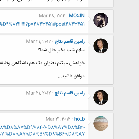
Mar 28, 2012
MOΣIN
D9%82!!!!!!?p=4843451#post4843451
رامین قاسم نتاج
Mar 21, 2012
سلام شب بخیر حال شما؟
خواهش میکنم بعنوان یک هم باشگاهی وظیفه 
موافق باشید...
رامین قاسم نتاج
Mar 21, 2012
Mar 21, 2012
ho_b
9%88%D8%A7%D9%84-%D8%A7%D8%B2-
87-%D8%A7%D8%B9%D8%B6%D8%A7