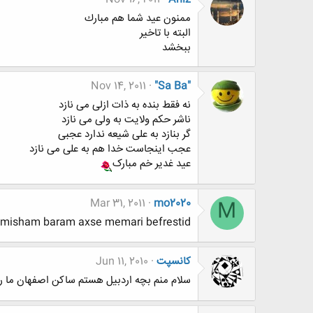
ممنون عيد شما هم مبارك
البته با تاخير
ببخشد
Nov 14, 2011
"Sa Ba"
نه فقط بنده به ذات ازلی می نازد
ناشر حکم ولایت به ولی می نازد
گر بنازد به علی شیعه ندارد عجبی
عجب اینجاست خدا هم به علی می نازد
عید غدیر خم مبارک
Mar 31, 2011
mo2020
M
 misham baram axse memari befrestid
كانسپت
Jun 11, 2010
سلام منم بچه اردبيل هستم ساكن اصفهان ما 