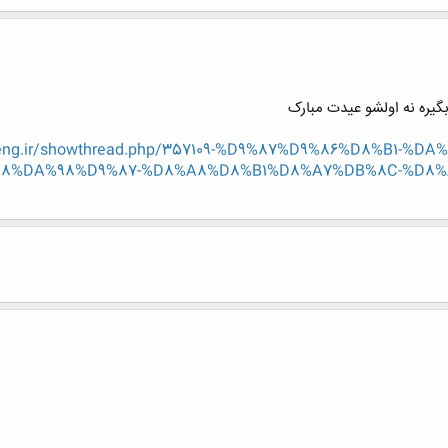
یره نه اولشو عیدت مبارک
n-eng.ir/showthread.php/357109-%D9%87%D9%86%D8%B1-
88%DA%98%D9%87-%D8%A8%D8%B1%D8%A7%DB%8C-%D8%