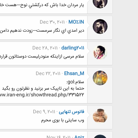
يار مردان خدا باش كه دركشتي نوح---هست خاكي
Dec 30, 2011
MOΣIN
دير امدي اي نگار سرمست---زودت ندهيم دامن
Dec 28, 2011
darling2011
سلام مرسی ازاینکه منودرلیست دوستاتون قرار
Dec 22, 2011
Ehsan_M
سلام:gol:
حتما به این تاپیک سر بزنید و نظرتون رو بگید
http://www.www.www.iran-eng.ir/showthread.php/331522-نظر-سنجی-برای-
فانوس تنهایی
Dec 9, 2011
وب سایتی با بوی محرم
Nov 16, 2011
Aniz