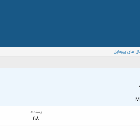
ال های پروفایل
Ma
پسندها
118