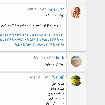
دکتر مهدیه
Mar 20, 2012
تولدت مبارک
عید واقعی از ان کسیست که اخر سالشو جشن بگ
%DA%A9%D9%86%D8%AA%D8%B1%D9%84-
A7%D9%87%D8%AF%D8%A7%D9%81-
%D8%B3%D8%A7%D9%84-91
Mar 20, 2012
ho_b
تولدتون مبارک
Mar 16, 2012
"Sa Ba"
سايه حق
سلام عشق
سعادت روح
سلامت تن
سرمستي بهار