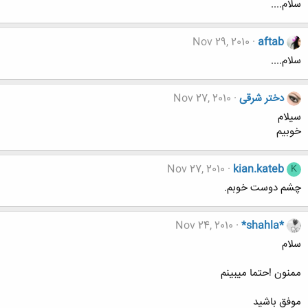
سلام....
Nov 29, 2010
aftab
سلام....
دختر شرقی
Nov 27, 2010
سیلام
خوبیم
Nov 27, 2010
kian.kateb
K
چشم دوست خوبم.
Nov 24, 2010
*shahla*
سلام
ممنون !حتما میبینم
موفق باشید