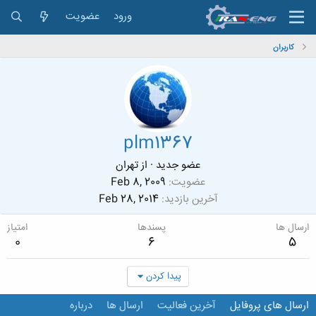
ورود
عضویت
کاربران
plm1367
عضو جدید
·
از
تهران
عضویت
Feb 8, 2009
آخرین بازدید
Feb 28, 2014
ارسال ها
پسندها
امتیاز
0
6
5
پیدا کردن
ارسال های پروفایل
آخرین فعالیت
ارسال ها
درباره