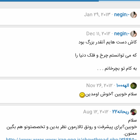
Jan 29, 2013
negin:-
Dec 11, 2012
negin:-
کاش دست هایم آنقدر بزرگ بود
که می توانستم چرخ و فلک دنیا را
به کام تو بچرخانم . . .
الهه100
Nov 26, 2012
سلام خوبین ؟خوش اومدین
ریحانه22
Aug 12, 2012
سلام
خوبین؟برای پیشرفت و رونق تالارمون نظر بدین و تخصصتونو هم بگین
ممنون.