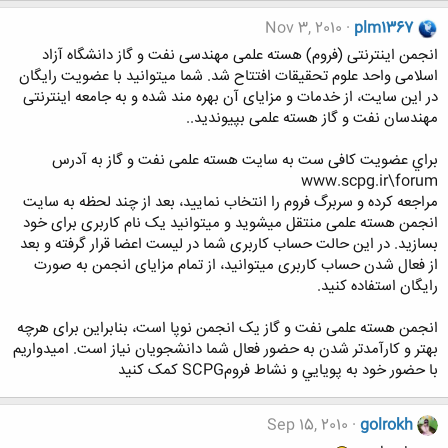
Nov 3, 2010
plm1367
انجمن اينترنتی (فروم) هسته علمی مهندسی نفت و گاز دانشگاه آزاد
اسلامی واحد علوم تحقيقات افتتاح شد. شما ميتوانيد با عضويت رايگان
در اين سايت، از خدمات و مزايای آن بهره مند شده و به جامعه اينترنتی
مهندسان نفت و گاز هسته علمی بپيونديد..
براي عضويت کافی ست به سايت هسته علمی نفت و گاز به آدرس
www.scpg.ir\forum
مراجعه کرده و سربرگ فروم را انتخاب نمایید، بعد از چند لحظه به سایت
انجمن هسته علمی منتقل میشوید و میتوانید يک نام کاربری برای خود
بسازيد. در اين حالت حساب کاربری شما در ليست اعضا قرار گرفته و بعد
از فعال شدن حساب کاربری ميتوانيد، از تمام مزايای انجمن به صورت
رایگان استفاده کنید.
انجمن هسته علمی نفت و گاز يک انجمن نوپا است، بنابراين برای هرچه
بهتر و کارآمدتر شدن به حضور فعال شما دانشجويان نياز است. اميدواريم
با حضور خود به پويايي و نشاط فرومSCPG کمک کنيد
Sep 15, 2010
golrokh