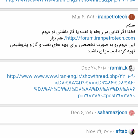
http://www.www.www.iran-eng.ir/showthread.php/394450
Mar 2, 2011
iranpetrotech
I
سلام
لطفا اگر كتابي در رابطه با نفت يا گاز داشتي تو فروم
http://forum.iranpetrotech.com/
هم بزار
اين فروم رو به صورت تخصصي براي بچه هاي نفت و گاز و پتروشيمي
تهيه كرده ايم. موفق باشيد
Dec 20, 2010
ramin_k
http://www.www.www.iran-eng.ir/showthread.php/230109-
%D8%AA%D9%88%D9%84%D8%AF-
%D8%A2%D9%81%D8%AA%D8%A7%D8%A8?
p=2983879#post2983879
Dec 6, 2010
saharnazjoon
Nov 29, 2010
aftab