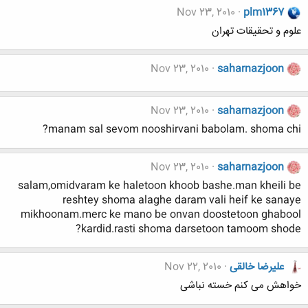
Nov 23, 2010
plm1367
علوم و تحقیقات تهران
Nov 23, 2010
saharnazjoon
Nov 23, 2010
saharnazjoon
manam sal sevom nooshirvani babolam. shoma chi?
Nov 23, 2010
saharnazjoon
salam,omidvaram ke haletoon khoob bashe.man kheili be
reshtey shoma alaghe daram vali heif ke sanaye
mikhoonam.merc ke mano be onvan doostetoon ghabool
kardid.rasti shoma darsetoon tamoom shode?
علیرضا خالقی
Nov 22, 2010
خواهش می کنم خسته نباشی