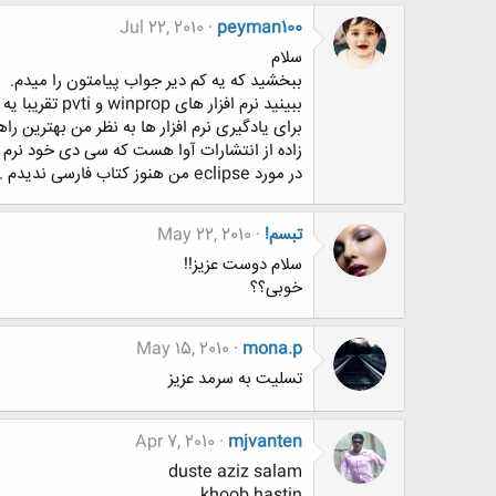
Jul 22, 2010
peyman100
سلام
ببخشید که یه کم دیر جواب پیامتون را میدم.
ببینید نرم افزار های winprop و pvti تقریبا یه کار را انجام میدند ولی اولی از سری نرم افزارهای cmg هست و دومی از سری نرم افزار های eclipse هست.
زاده از انتشارات آوا هست که سی دی خود نرم افزار cmg هم همراه آن هست که این کتاب رو می توانید از بازار 
در مورد eclipse من هنوز کتاب فارسی ندیدم . سی دی برنامه را هم می تونید پیدا کنید دست بچه ها احتمالا.
تبسم!
May 22, 2010
سلام دوست عزیز!!
خوبی؟؟
May 15, 2010
mona.p
تسلیت به سرمد عزیز
Apr 7, 2010
mjvanten
duste aziz salam
khoob hastin