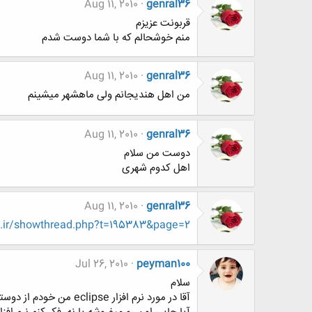
Aug 11, 2010
genral36
قربونت عزیزم
منم خوشحالم که با شما دوست شدم
Aug 11, 2010
genral36
من اهل هندیجانم ولی ماهشهر میشینم
Aug 11, 2010
genral36
دوست من سلام
اهل کدوم شهری
Aug 11, 2010
genral36
.ir/showthread.php?t=195383&page=2
Jul 26, 2010
peyman100
سلام
آقا در مورد نرم افزار eclipse من خودم از دوستام گرفتم ولی نمی دونم که