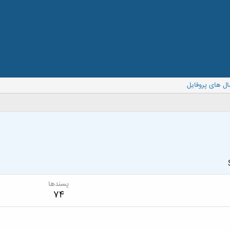
ال های پروفایل
پسندها
74