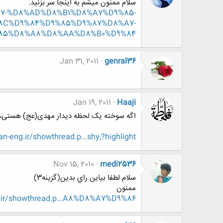
سلام ممنون میشم به اینجا سر بزنید.
9%87-%D8%AD%D8%B1%D8%A7%D9%85-
8C%D9%84%D9%85%D9%87%D8%A7-
85%D8%A8%D8%AA%D8%B0%D9%84-
Jan 31, 2011
genral36
Jan 19, 2011
Haaji
اگه سوخته یک لحظه دیدار مهدی(عج) هستی، ب
eng.ir/showthread.p...shy;?highlight=
Nov 15, 2010
medi2536
سلام لطفا بياين راي بدين(گزينه3)
ممنون
.ir/showthread.p...A8%D8%A7%D9%86