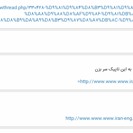
r/showthread.php/330428-%D9%81%D9%84%D8%B3%D9%81%D
%D8%A8%D9%88%D8%AF%D9%86-%D9%81%DB%
88%D8%B9%DA%A9%D8%B3%D9%87%D8%A7%DB%8C-%D9%
ه این تاپیک سر بزن
http://www.www.www.iran-
http://www.www.www.iran-eng