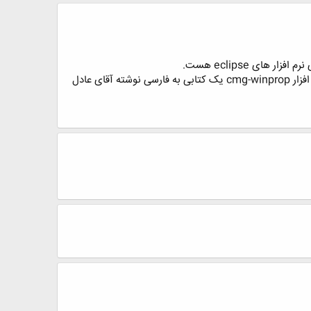
برای یادگیری نرم افزار ها به نظر من بهترین راهنما خود فایل های help برنامه هست که هر از کتابی کامل تر است. برای نرم افزار cmg-winprop یک کتابی به فارسی نوشته آقای عادل