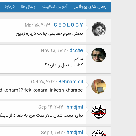
ارسال های پروفایل
آخرین فعالیت
ارسال ها
درباره
Mar 15, 2013
G E O L O G Y
بخش سوم حقایقی جالب درباره زمین
Nov 15, 2012
dr.che
سلام.
کتاب سنجل را دارید؟
Oct 20, 2012
Behnam oil
chetor danlod konam?? fek konam linkesh kharabe "فايل 4 آزمايش تعيين سخ
Sep 14, 2012
hmdjml
برای مرتب شدن تالار نفت من یه تعداد از تاپیک
Sep 1, 2012
hmdjml