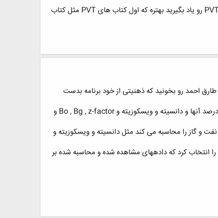
همانطوری هم که گفتم من تا حالا کتاب فارسی eclipse ندیدم و بهترین منبع help خود نرم افزار است.اگه می خواهید که PVTi رو یاد بگیرید بهتره که اول کتاب های PVT مثل کتاب
ول از همه باید بگم که برای یادگیری این نرم افزار ها نیاز هست که ابتدا خود کتاب های pvt مثل کتاب دانش یا بخش pvt طارق احمد رو بخونید که ذهنیتی از خود برنامه بدست
در این دو نرم افزار ابتدا داده های مشاهده شده از میدان یا چاه را بعنوان ورودی به برنامه میدیم مثل ترکیبات اجزای نفت و درصد آنها و دانسیته و ویسکوزیته و Bo , Bg , z-factor و
برایش تعریف شده بعضی از خواص نفت و گاز را محاسبه می کند مثل دانسیته و ویسکوزیته و
match گیری می گویند. یعنی باید معادله حالتی را انتخاب کرد که دادههای مشاهده شده و محاسبه شده بر