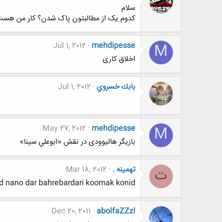
سلام
کدوم یک از مطالبتون پاک شدن؟ کار من هست
Jul 1, 2012
mehdipesse
M
اخلاق کاری
بابك خسروي
Jul 1, 2012
May 27, 2012
mehdipesse
M
بازیگر هالیوودی در نقش «ابوعلي سينا»
تهمینه .
Mar 18, 2012
ت
d nano dar bahrebardari koomak konid
Dec 20, 2011
abolfaZZzl