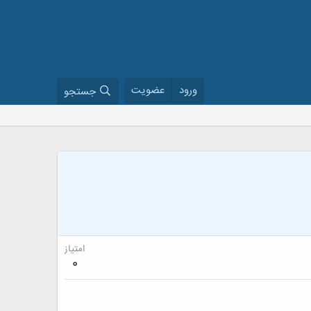
ورود
عضویت
جستجو
امتیاز
0