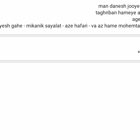
man danesh jooye
taghriban hameye 
ag
esh gahe - mikanik sayalat - aze hafari - va az hame mohemta